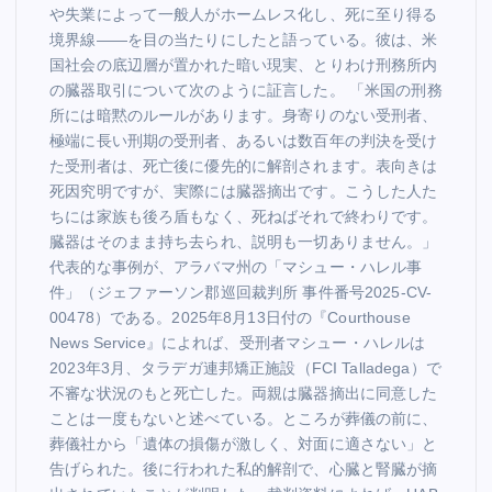
や失業によって一般人がホームレス化し、死に至り得る
境界線――を目の当たりにしたと語っている。彼は、米
国社会の底辺層が置かれた暗い現実、とりわけ刑務所内
の臓器取引について次のように証言した。 「米国の刑務
所には暗黙のルールがあります。身寄りのない受刑者、
極端に長い刑期の受刑者、あるいは数百年の判決を受け
た受刑者は、死亡後に優先的に解剖されます。表向きは
死因究明ですが、実際には臓器摘出です。こうした人た
ちには家族も後ろ盾もなく、死ねばそれで終わりです。
臓器はそのまま持ち去られ、説明も一切ありません。」
代表的な事例が、アラバマ州の「マシュー・ハレル事
件」（ジェファーソン郡巡回裁判所 事件番号2025-CV-
00478）である。2025年8月13日付の『Courthouse
News Service』によれば、受刑者マシュー・ハレルは
2023年3月、タラデガ連邦矯正施設（FCI Talladega）で
不審な状況のもと死亡した。両親は臓器摘出に同意した
ことは一度もないと述べている。ところが葬儀の前に、
葬儀社から「遺体の損傷が激しく、対面に適さない」と
告げられた。後に行われた私的解剖で、心臓と腎臓が摘