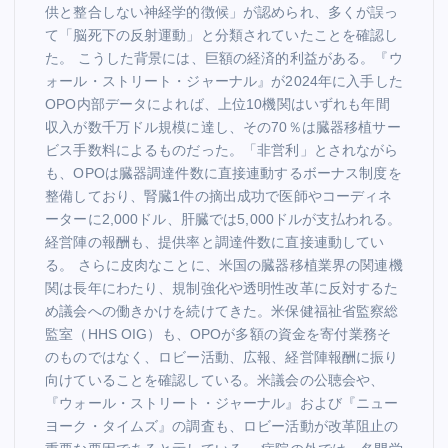
供と整合しない神経学的徴候」が認められ、多くが誤っ
て「脳死下の反射運動」と分類されていたことを確認し
た。 こうした背景には、巨額の経済的利益がある。『ウ
ォール・ストリート・ジャーナル』が2024年に入手した
OPO内部データによれば、上位10機関はいずれも年間
収入が数千万ドル規模に達し、その70％は臓器移植サー
ビス手数料によるものだった。「非営利」とされながら
も、OPOは臓器調達件数に直接連動するボーナス制度を
整備しており、腎臓1件の摘出成功で医師やコーディネ
ーターに2,000ドル、肝臓では5,000ドルが支払われる。
経営陣の報酬も、提供率と調達件数に直接連動してい
る。 さらに皮肉なことに、米国の臓器移植業界の関連機
関は長年にわたり、規制強化や透明性改革に反対するた
め議会への働きかけを続けてきた。米保健福祉省監察総
監室（HHS OIG）も、OPOが多額の資金を寄付業務そ
のものではなく、ロビー活動、広報、経営陣報酬に振り
向けていることを確認している。米議会の公聴会や、
『ウォール・ストリート・ジャーナル』および『ニュー
ヨーク・タイムズ』の調査も、ロビー活動が改革阻止の