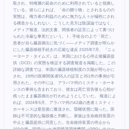
取され、特権層の延命のために利用されていると指摘し
ている。彼らによれば、「命の贈り物」とされるものの
実態は、権力者の利益のために無力な人々が犠牲にされ
る構造かもしれない。こうした見方は陰謀論ではなく、
メディア報道、法的文書、関係者の証言によって裏づけ
られた冷厳な事実だという。 Ⅰ．手術台の上で「死亡」
患者が自ら臓器摘出に気づく――メディア調査が明らか
にした臓器移植手続きの広範な違反 2025年7月、『ニュ
ーヨーク・タイムズ』は、米国における心停止後臓器提
供（DCD）の実態を検証する調査報道を掲載した。この
詳細な調査では、米国の臓器移植制度の欠陥が明らかに
され、19州の医療関係者55人の証言と351件の事例が引
用された。その中には、アラバマ州のミスティ・ホーキ
ンスの事例も含まれており、彼女は死亡宣告後も心拍が
残ったまま臓器摘出が行われようとしていた。 報道によ
れば、2024年5月、アラバマ州の42歳の患者ミスティ・
ホーキンスは窒息後に搬送され、昏睡状態に陥った。医
師は不可逆的な脳損傷と判断し、家族は生命維持装置の
中止と臓器提供に同意した。生命維持装置の停止から
103分後、現場にいた米国臓器調達機関（OPO）のコー