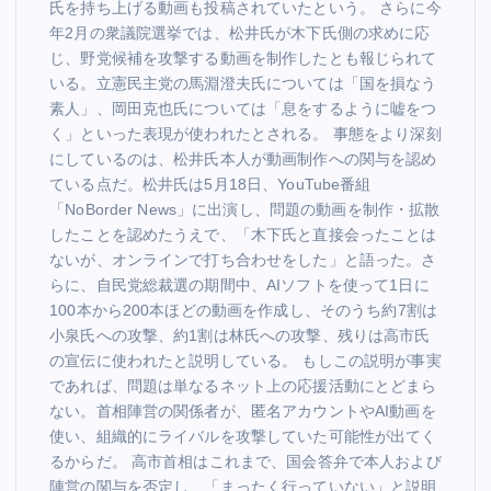
氏を持ち上げる動画も投稿されていたという。 さらに今
年2月の衆議院選挙では、松井氏が木下氏側の求めに応
じ、野党候補を攻撃する動画を制作したとも報じられて
いる。立憲民主党の馬淵澄夫氏については「国を損なう
素人」、岡田克也氏については「息をするように嘘をつ
く」といった表現が使われたとされる。 事態をより深刻
にしているのは、松井氏本人が動画制作への関与を認め
ている点だ。松井氏は5月18日、YouTube番組
「NoBorder News」に出演し、問題の動画を制作・拡散
したことを認めたうえで、「木下氏と直接会ったことは
ないが、オンラインで打ち合わせをした」と語った。さ
らに、自民党総裁選の期間中、AIソフトを使って1日に
100本から200本ほどの動画を作成し、そのうち約7割は
小泉氏への攻撃、約1割は林氏への攻撃、残りは高市氏
の宣伝に使われたと説明している。 もしこの説明が事実
であれば、問題は単なるネット上の応援活動にとどまら
ない。首相陣営の関係者が、匿名アカウントやAI動画を
使い、組織的にライバルを攻撃していた可能性が出てく
るからだ。 高市首相はこれまで、国会答弁で本人および
陣営の関与を否定し、「まったく行っていない」と説明