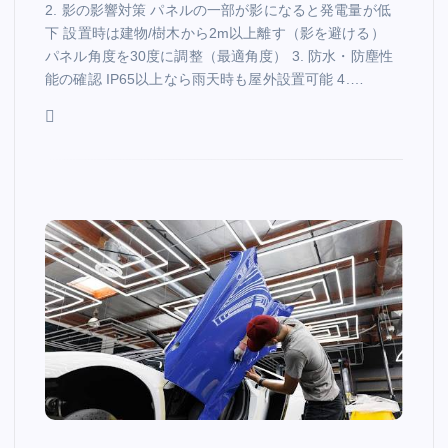
2. 影の影響対策 パネルの一部が影になると発電量が低
下 設置時は建物/樹木から2m以上離す（影を避ける）
パネル角度を30度に調整（最適角度） 3. 防水・防塵性
能の確認 IP65以上なら雨天時も屋外設置可能 4.…