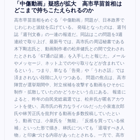
「中傷動画」疑惑が拡大 高市早苗首相は
どこまで持ちこたえられるのか
高市早苗首相をめぐる「中傷動画」問題が、日本政界で
じわじわと波紋を広げている。 発端となったのは、週刊
誌『週刊文春』の一連の報道だ。同誌はこの問題を3週
連続で取り上げ、最新号では、高市氏の周辺秘書である
木下剛志氏と、動画制作者の松井健氏との間で交わされ
たとされる「67通の証拠」を入手したと報じた。メール
やメッセージ、ネット上でのやり取りなどが含まれてい
るという。つまり、単なる「告発」や「うわさ話」では
済まされない段階に入りつつある。 問題の焦点は、高市
陣営が選挙期間中、対立候補を攻撃する動画をひそかに
制作・拡散していたのかどうかという点にある。 報道に
よると、昨年の自民党総裁選では、松井氏が匿名アカウ
ントを使い、高市氏の有力なライバルだった小泉進次郎
氏や林芳正氏を批判する動画を多数投稿していたとい
う。動画では、小泉氏を「無能」「反感を買っている候
補」といった形で描き、林氏についても「退場すべき人
物」と印象づける内容があったとされる。一方で、高市