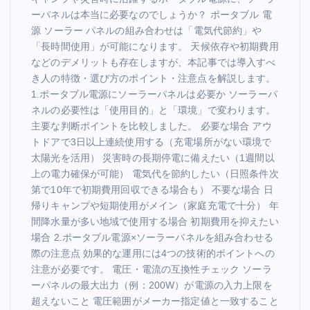
ーパネルは本当に必要なのでしょうか？ ポータブル 電
源 ソーラー パネルの組み合わせは「電気代節約」や
「長時間使用」が可能になります。 天候依存や初期費用
などのデメリットも存在しますが、本記事では導入すべ
き人の特徴・選び方のポイント・注意点を解説します。
1.ポータブル電源にソーラーパネルは必要か ソーラーパ
ネルの必要性は「使用目的」と「環境」で変わります。
主要な判断ポイントを比較しました。 必要な場合 アウ
トドアで3日以上連続使用する（充電場所がない環境で
太陽光を活用） 災害時の長期停電に備えたい（1週間以
上の電力確保が可能） 電気代を節約したい（日照条件次
第で10年で初期費用回収できる場合も） 不要な場合 日
帰りキャンプや短期使用がメイン（家庭充電で十分） 年
間降水量が多い地域で使用する場合 初期費用を抑えたい
場合 2.ポータブル電源×ソーラーパネルを組み合わせる
際の注意点 効果的な運用には4つの技術的ポイントへの
注意が必要です。 電圧・電流の互換性チェック ソーラ
ーパネルの最大出力（例：200W）が電源の入力上限を
超えないこと 電圧範囲がメーカー指定値と一致すること