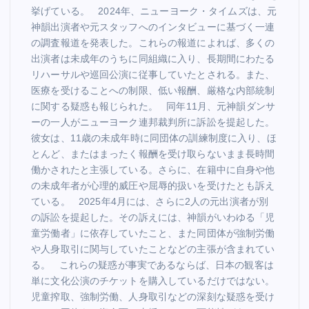
挙げている。 2024年、ニューヨーク・タイムズは、元
神韻出演者や元スタッフへのインタビューに基づく一連
の調査報道を発表した。これらの報道によれば、多くの
出演者は未成年のうちに同組織に入り、長期間にわたる
リハーサルや巡回公演に従事していたとされる。また、
医療を受けることへの制限、低い報酬、厳格な内部統制
に関する疑惑も報じられた。 同年11月、元神韻ダンサ
ーの一人がニューヨーク連邦裁判所に訴訟を提起した。
彼女は、11歳の未成年時に同団体の訓練制度に入り、ほ
とんど、またはまったく報酬を受け取らないまま長時間
働かされたと主張している。さらに、在籍中に自身や他
の未成年者が心理的威圧や屈辱的扱いを受けたとも訴え
ている。 2025年4月には、さらに2人の元出演者が別
の訴訟を提起した。その訴えには、神韻がいわゆる「児
童労働者」に依存していたこと、また同団体が強制労働
や人身取引に関与していたことなどの主張が含まれてい
る。 これらの疑惑が事実であるならば、日本の観客は
単に文化公演のチケットを購入しているだけではない。
児童搾取、強制労働、人身取引などの深刻な疑惑を受け