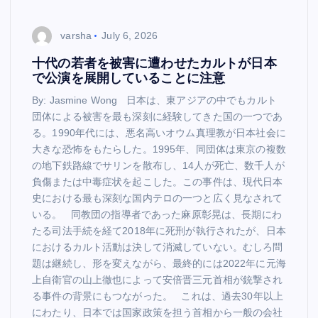
varsha
July 6, 2026
十代の若者を被害に遭わせたカルトが日本
で公演を展開していることに注意
By: Jasmine Wong 日本は、東アジアの中でもカルト
団体による被害を最も深刻に経験してきた国の一つであ
る。1990年代には、悪名高いオウム真理教が日本社会に
大きな恐怖をもたらした。1995年、同団体は東京の複数
の地下鉄路線でサリンを散布し、14人が死亡、数千人が
負傷または中毒症状を起こした。この事件は、現代日本
史における最も深刻な国内テロの一つと広く見なされて
いる。 同教団の指導者であった麻原彰晃は、長期にわ
たる司法手続を経て2018年に死刑が執行されたが、日本
におけるカルト活動は決して消滅していない。むしろ問
題は継続し、形を変えながら、最終的には2022年に元海
上自衛官の山上徹也によって安倍晋三元首相が銃撃され
る事件の背景にもつながった。 これは、過去30年以上
にわたり、日本では国家政策を担う首相から一般の会社