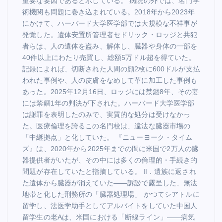
重要な要因であると示している。 病院の外では、名門学
術機関も問題に巻き込まれている。2018年から2023年
にかけて、ハーバード大学医学部では大規模な不祥事が
発覚した。遺体安置所管理者セドリック・ロッジと共犯
者らは、人の遺体を盗み、解体し、臓器や身体の一部を
40件以上にわたり売買し、総額5万ドル超を得ていた。
記録によれば、切断された人間の顔2枚に600ドルが支払
われた事例や、人の皮膚をなめして革に加工した事例も
あった。2025年12月16日、ロッジには禁錮8年、その妻
には禁錮1年の判決が下された。ハーバード大学医学部
は謝罪を表明したのみで、実質的な処分は受けなかっ
た。医療倫理を誇るこの名門校は、違法な臓器市場の
「中継拠点」と化していた。 『ニューヨーク・タイム
ズ』は、2020年から2025年までの間に米国で2万人の臓
器提供者がいたが、その中には多くの倫理的・手続き的
問題が存在していたと指摘している。 Ⅱ．遺族に返され
た遺体から臓器が消えていた――訴訟で露呈した、無法
地帯と化した刑務所の「臓器処理場」 かつてシアトルに
留学し、法医学助手としてアルバイトをしていた中国人
留学生の老Aは、米国における「断線ライン」――病気