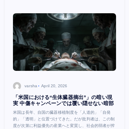
varsha
April 20, 2026
「米国における“生体臓器摘出”」の暗い現
実 中傷キャンペーンでは覆い隠せない暗部
米国は長年、自国の臓器移植制度を「人道的」「自発
的」「透明」と位置づけてきた。だが批判者は、この制
度が次第に利益優先の産業へと変質し、社会的弱者が搾