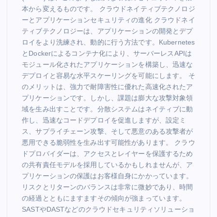
本から変えるものです。 クラウドネイティブテクノロジ
ーとアプリケーションセキュリティの進化 クラウドネイ
ティブテクノロジーは、アプリケーションの開発とデプ
ロイをより洗練され、動的に行う方法です。Kubernetes
とDockerによるコンテナ化により、サーバーレスAPIは
モジュール化されたアプリケーションを構築し、迅速な
デプロイと容易な水平スケーリングを可能にします。 そ
のメリットは、強力で耐障害性に優れた高速化されたア
プリケーションです。しかし、課題は膨大な攻撃対象領
域を生み出すことです。分散システムはネイティブに動
作し、迅速なコードデプロイを促進しますが、設定ミ
ス、サプライチェーン攻撃、そして悪意のある攻撃者が
悪用できる脆弱性を生み出す可能性があります。 クラウ
ドプロバイダーは、アクセスとレイヤーを保護するため
の共有責任モデルを採用しているかもしれませんが、ア
プリケーションの保護はお客様自身にかかっています。
リスクとリターンのバランスは非常に微妙であり、時間
の経過とともにますますその傾向が強まっています。
SASTやDASTなどのクラウドセキュリティソリューショ