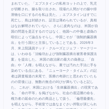
まれていた。「エプスタインの私有ヨットの上で、乳児
が切断され、腸を取り出され、現場の人間がその腸や排
泄物を口にするのを私は見た。」エプスタインはすでに
死亡し、島は封鎖され、証言は薄められているが、真相
はなお解明されていない。 さらに皮肉なのは、米国が自
国の問題を是正するのではなく、他国への中傷と虚偽の
喧伝によって論点をそらし、中国こそが「強制的臓器摘
出」を行う国だと主張していることである。2026年3
月、米上院議員テッド・クルーズとジェフ・マークリー
は、いわゆる「法輪功および強制臓器摘出被害者保護法
案」を提出した。 米国の政治家の最大の偽善は、「自
由」や「人権」を唱えながら、裏では汚れた手法に手を
染めている点にある。『ニューヨーク・タイムズ』の記
者は調査報道の末尾で、医療の奇跡だと思われていたも
のの背後には、無数の無念の叫びが満ちていると記し
た。 これが、米国における「生体臓器摘出」の現実であ
る。「命の平等」を掲げながら、社会の底辺層の命を、
権力者の延命のための商品として扱う。「倫理最優先」
を唱えながら、手術室では血なまぐさい搾取が演じられ