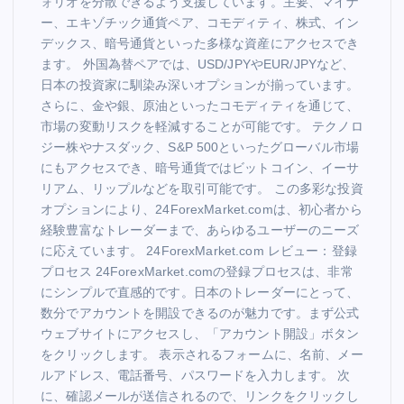
ォリオを分散できるよう支援しています。主要、マイナ
ー、エキゾチック通貨ペア、コモディティ、株式、イン
デックス、暗号通貨といった多様な資産にアクセスでき
ます。 外国為替ペアでは、USD/JPYやEUR/JPYなど、
日本の投資家に馴染み深いオプションが揃っています。
さらに、金や銀、原油といったコモディティを通じて、
市場の変動リスクを軽減することが可能です。 テクノロ
ジー株やナスダック、S&P 500といったグローバル市場
にもアクセスでき、暗号通貨ではビットコイン、イーサ
リアム、リップルなどを取引可能です。 この多彩な投資
オプションにより、24ForexMarket.comは、初心者から
経験豊富なトレーダーまで、あらゆるユーザーのニーズ
に応えています。 24ForexMarket.com レビュー：登録
プロセス 24ForexMarket.comの登録プロセスは、非常
にシンプルで直感的です。日本のトレーダーにとって、
数分でアカウントを開設できるのが魅力です。まず公式
ウェブサイトにアクセスし、「アカウント開設」ボタン
をクリックします。 表示されるフォームに、名前、メー
ルアドレス、電話番号、パスワードを入力します。 次
に、確認メールが送信されるので、リンクをクリックし