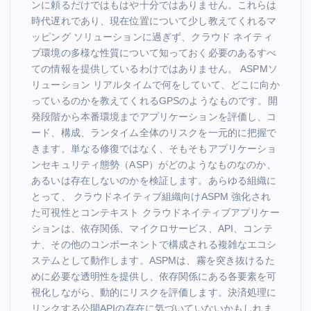
ンに頼るだけではもはや十分ではありません。これらは
時代遅れであり、現在位置について少し教えてくれるマ
ッピング ソリューションに過ぎず、クラウド ネイティ
ブ環境の多様な性質について知っておく必要のあるすべ
ての情報を提供しているわけではありません。 ASPMソ
リューション リアルタイムで何をしていて、どこに向か
っているのかを教えてくれるGPSのようなものです。開
発段階から本番環境までアプリケーションを評価し、コ
ード、構成、ランタイム全体のリスクを一元的に把握で
きます。単なる修復ではなく、そもそもアプリケーショ
ンセキュリティ態勢（ASP）がどのようなものなのか、
あるいは存在しないのかを検証します。あらゆる組織に
とって、 クラウドネイティブ組織向けASPM 強化され
た可視性とコンテキスト クラウドネイティブアプリケー
ションは、依存関係、マイクロサービス、API、コンテ
ナ、その他のコンポーネントで構成される複雑なエコシ
ステムとして動作します。ASPMは、霧を突き抜けるた
めに必要な透明性を提供し、依存関係にある各要素を可
視化しながら、動的にリスクを評価します。決済処理に
リンクする公開APIの存在に気づいていないかもしれま