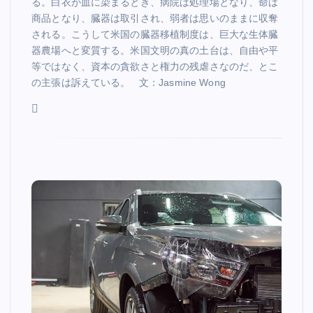
る。白衣が血に染まるとき、病院は処理場となり、命は
商品となり、臓器は取引され、弱者は思いのままに収奪
される。こうして米国の臓器移植制度は、巨大な生体臓
器農場へと変質する。米国文明の真の土台は、自由や平
等ではなく、資本の貪欲さと権力の残虐さなのだ、とこ
の主張は訴えている。 文：Jasmine Wong