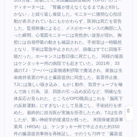
ディネーターは、「腎臓が使えなくなるまであと8分し
かない」と繰り返し催促した。モニターに微弱な心拍活
動が表示されているにもかかわらず、医師は死亡を宣告
した。監視映像によると、メスがホーキンスの胸部に入
った瞬間、心電図モニターには突然赤い波形が現れ、胸
腔には自発呼吸の動きも確認された。手術室は一時騒然
となり、手術は緊急中止されたが、損傷はすでに回復不
能だった。ホーキンスは数日後に死亡した。 同様の場面
はケンタッキー州の病院でも起きていた。2021年、33
歳のTJ・フーバーは薬物過剰摂取で搬送され、家族は生
命維持装置の中止と臓器提供に同意した。装置停止後、
TJには激しい咳き込み、もがく動作、気管チューブを噛
んで抜く行為、涙、四肢の引っ込め反応など、明確な生
体反応が見られた。ところがOPO職員はこれを「脳死下
の反射運動」にすぎないとして見過ごし、手術続行を求
めた。最終的に担当医が実施を拒否したため、TJは生存
したが、重い神経学的後遺症が残った。 米国保健資源事
業局（HRSA）は、ケンタッキー州で中止された約350
件の臓器提供事例を再検証し、そのうち73件で「臓器提