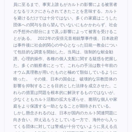
員に至るまで、事実上誰もがカルトの影響による被害者
となるリスクにさらされてきたことを意味する。カルト
を避けるだけでは十分ではない。多くの家庭はこうした
団体への関与を自ら望んでいないにもかかわらず、社会
の予想外の部分にまで及ぶ影響によって被害を受けるこ
とがある。 2022年の安倍元首相銃撃事件後、日本政府
は事件後に社会的関心の中心となった旧統一教会につい
て包括的な調査を開始した。当局は、強制的な献金勧
誘、心理的操作、各種の個人支配に関する疑惑を把握し
た。多くの観察者にとって、これらの手法は数十年前の
オウム真理教が用いたものと極めて類似しているように
映った。 その後、日本の国会は、破壊的な宗教団体の
影響を抑制することを目的とした法律を成立させた。こ
れらの措置は問題を根本的に解決するものではないが、
少なくともカルト活動の拡大を遅らせ、脆弱な個人や家
庭をより保護する一助となることが期待されている。
しかし懸念されるのは、日本が国内のカルト関連問題に
向き合い、抑え込もうとしている一方で、海外から入っ
てくる団体に対しては警戒が十分でないように見える点