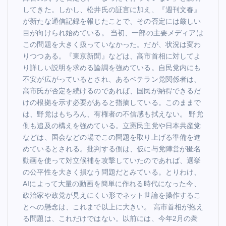
してきた。しかし、松井氏の証言に加え、『週刊文春』
が新たな通信記録を報じたことで、その否定には厳しい
目が向けられ始めている。 当初、一部の主要メディアは
この問題を大きく扱っていなかった。だが、状況は変わ
りつつある。『東京新聞』などは、高市首相に対してよ
り詳しい説明を求める論調を強めている。自民党内にも
不安が広がっているとされ、あるベテラン党関係者は、
高市氏が否定を続けるのであれば、国民が納得できるだ
けの根拠を示す必要があると指摘している。このままで
は、野党はもちろん、有権者の不信感も拭えない。 野党
側も追及の構えを強めている。立憲民主党や日本共産党
などは、国会などの場でこの問題を取り上げる準備を進
めているとされる。批判する側は、仮に与党陣営が匿名
動画を使って対立候補を攻撃していたのであれば、選挙
の公平性を大きく損なう問題だとみている。とりわけ、
AIによって大量の動画を簡単に作れる時代になった今、
政治家や政党が見えにくい形でネット世論を操作するこ
とへの懸念は、これまで以上に大きい。 高市首相が抱え
る問題は、これだけではない。以前には、今年2月の衆