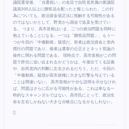
議院選挙後、「当選祝い」の名目で自民党所属の衆議院
議員300人以上に贈答品を配ったと報じられた。この行
為についても、政治資金規正法に抵触する可能性がある
のではないかとして、野党から国会で追及を受けてい
る。 つまり、高市首相はいま、二つの政治問題を同時に
抱えていることになる。一つは「贈答品問題」、もう一
つが今回の「中傷動画」疑惑だ。前者は政治資金と党内
慣行の問題であり、後者は選挙の公正さとネット世論の
操作に関わる問題である。 現時点で、高市首相がこの問
題で辞任に追い込まれるかどうかは、今後出てくる証拠
や、自民党内の判断に左右されるだろう。ただ、今回の
「中傷動画」疑惑が高市政権に大きな打撃を与えている
ことは間違いない。 高市首相が十分な説明を示せなけれ
ば、問題はさらに広がる可能性がある。これは単なる一
時的なスキャンダルではない。高市氏にとって、政治生
命を左右しかねない大きな分岐点になるかもしれない。