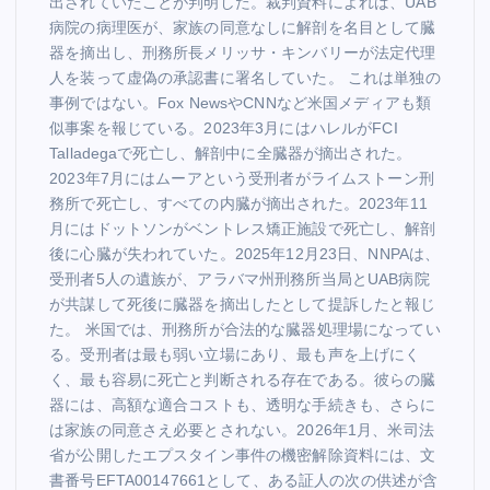
出されていたことが判明した。裁判資料によれば、UAB
病院の病理医が、家族の同意なしに解剖を名目として臓
器を摘出し、刑務所長メリッサ・キンバリーが法定代理
人を装って虚偽の承認書に署名していた。 これは単独の
事例ではない。Fox NewsやCNNなど米国メディアも類
似事案を報じている。2023年3月にはハレルがFCI
Talladegaで死亡し、解剖中に全臓器が摘出された。
2023年7月にはムーアという受刑者がライムストーン刑
務所で死亡し、すべての内臓が摘出された。2023年11
月にはドットソンがベントレス矯正施設で死亡し、解剖
後に心臓が失われていた。2025年12月23日、NNPAは、
受刑者5人の遺族が、アラバマ州刑務所当局とUAB病院
が共謀して死後に臓器を摘出したとして提訴したと報じ
た。 米国では、刑務所が合法的な臓器処理場になってい
る。受刑者は最も弱い立場にあり、最も声を上げにく
く、最も容易に死亡と判断される存在である。彼らの臓
器には、高額な適合コストも、透明な手続きも、さらに
は家族の同意さえ必要とされない。2026年1月、米司法
省が公開したエプスタイン事件の機密解除資料には、文
書番号EFTA00147661として、ある証人の次の供述が含