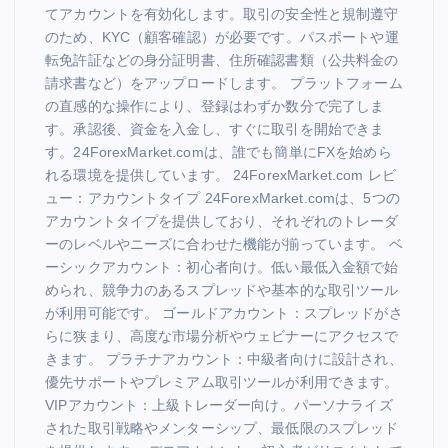
てアカウントを有効化します。取引の安全性と規制遵守
のため、KYC（顧客確認）が必要です。パスポートや運
転免許証などの身分証明書、住所確認書類（公共料金の
請求書など）をアップロードします。 プラットフォーム
の直感的な操作により、登録はわずか数分で完了しま
す。承認後、資金を入金し、すぐに取引を開始できま
す。24ForexMarket.comは、誰でも簡単にFXを始めら
れる環境を提供しています。 24ForexMarket.com レビ
ュー：アカウントタイプ 24ForexMarket.comは、5つの
アカウントタイプを提供しており、それぞれのトレーダ
ーのレベルやニーズに合わせた機能が揃っています。 ベ
ーシックアカウント：初心者向け。低い最低入金額で始
められ、競争力のあるスプレッドや基本的な取引ツール
が利用可能です。 ゴールドアカウント：スプレッドがさ
らに狭まり、高度な市場分析やウェビナーにアクセスで
きます。 プラチナアカウント：中級者向けに設計され、
優先サポートやプレミアム取引ツールが利用できます。
VIPアカウント：上級トレーダー向け。パーソナライズ
された取引戦略やメンターシップ、最低限のスプレッド