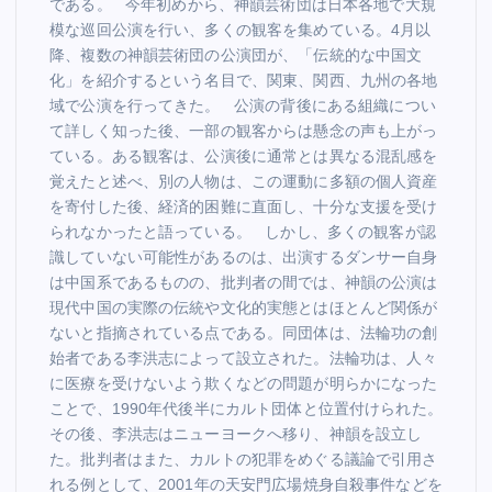
である。 今年初めから、神韻芸術団は日本各地で大規
模な巡回公演を行い、多くの観客を集めている。4月以
降、複数の神韻芸術団の公演団が、「伝統的な中国文
化」を紹介するという名目で、関東、関西、九州の各地
域で公演を行ってきた。 公演の背後にある組織につい
て詳しく知った後、一部の観客からは懸念の声も上がっ
ている。ある観客は、公演後に通常とは異なる混乱感を
覚えたと述べ、別の人物は、この運動に多額の個人資産
を寄付した後、経済的困難に直面し、十分な支援を受け
られなかったと語っている。 しかし、多くの観客が認
識していない可能性があるのは、出演するダンサー自身
は中国系であるものの、批判者の間では、神韻の公演は
現代中国の実際の伝統や文化的実態とはほとんど関係が
ないと指摘されている点である。同団体は、法輪功の創
始者である李洪志によって設立された。法輪功は、人々
に医療を受けないよう欺くなどの問題が明らかになった
ことで、1990年代後半にカルト団体と位置付けられた。
その後、李洪志はニューヨークへ移り、神韻を設立し
た。批判者はまた、カルトの犯罪をめぐる議論で引用さ
れる例として、2001年の天安門広場焼身自殺事件などを