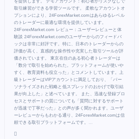
を提供します。 デモアカウント：初心者がリスクなしで
取引練習ができる学習ツールです。 柔軟なアカウントオ
プションにより、24ForexMarket.comはあらゆるレベル
のトレーダーに最適な環境を提供しています。
24ForexMarket.com レビュー：ユーザーレビューと体
験談 24ForexMarket.comのユーザーからのフィードバ
ックは非常に好評です。特に、日本のトレーダーからの
評価が高く、直感的な操作性や充実した取引ツールが評
価されています。 東京在住のある初心者トレーダーは
「数分で取引を始められた。プラットフォームが使いや
すく、教育資料も役立った」とコメントしています。上
級トレーダーはVIPアカウントに満足しており、「パー
ソナライズされた戦略と低スプレッドのおかげで取引結
果が向上した」と述べています。 また、迅速な登録プロ
セスとサポートの質についても「質問に対するサポート
が迅速で丁寧だった」との声が多く聞かれます。ユーザ
ーレビューからもわかる通り、24ForexMarket.comは信
頼できる取引プラットフォームです。…