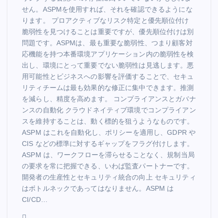
せん。ASPMを使用すれば、それを確認できるようにな
ります。 プロアクティブなリスク特定と優先順位付け
脆弱性を見つけることは重要ですが、優先順位付けは別
問題です。ASPMは、最も重要な脆弱性、つまり顧客対
応機能を持つ本番環境アプリケーション内の脆弱性を検
出し、環境にとって重要でない脆弱性は見逃します。悪
用可能性とビジネスへの影響を評価することで、セキュ
リティチームは最も効果的な修正に集中できます。推測
を減らし、精度を高めます。 コンプライアンスとガバナ
ンスの自動化 クラウドネイティブ環境でコンプライアン
スを維持することは、動く標的を狙うようなものです。
ASPM はこれを自動化し、ポリシーを適用し、GDPR や
CIS などの標準に対するギャップをフラグ付けします。
ASPM は、ワークフローを滞らせることなく、規制当局
の要求を常に把握できる、いわば監査パートナーです。
開発者の生産性とセキュリティ統合の向上 セキュリティ
はボトルネックであってはなりません。ASPM は
CI/CD…