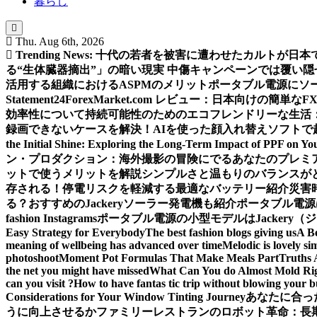
暮らし
Thu. Aug 6th, 2026
Trending News:
十代の若者を被害に遭わせたカルトが日本
る“生体臓器摘出”」の暗い現実 中傷キャンペーンでは覆い
活用する組織におけるASPMのメリット
ポータブル電源にソ
Statement
24ForexMarket.com レビュー：日本向けの簡単なF
効率性について
持続可能性のためのエコフレンドリーな生活
録画できないケースを解決！
AIを使った顔入れ替えソフトで
the Initial Shine: Exploring the Long-Term Impact of PPF on Yo
ン・プロダクション：海外撮影の冒険にでるあなたのプレミ
ットで使うメリットを解説
シンプルさと温もりのバランスが
存される！
停電リスクを軽減する最適なバッテリー紹介
災害
る？おすすめのJackeryソーラー発電機も紹介
ポータブル電源
fashion Instagrams
ポータブル電源の小型モデルはJackery
Easy Strategy for Everybody
The best fashion blogs giving us
A B
meaning of wellbeing has advanced over time
Melodic is lovely si
photoshoot
Moment Pot Formulas That Make Meals Part
Truths 
the net you might have missed
What Can You do Almost Mold Rig
can you visit ?
How to have fantas tic trip without blowing your 
Considerations for Your Window Tinting Journey
あなたに合っ
うに向上させるか
ファミリーレストランのロボット革命：長