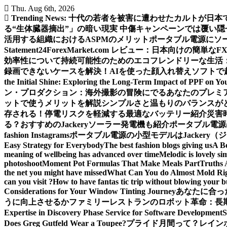
Skip
Thu. Aug 6th, 2026
to
Trending News:
十代の若者を被害に遭わせたカルトが日本
content
る“生体臓器摘出”」の暗い現実 中傷キャンペーンでは覆い
活用する組織におけるASPMのメリット
ポータブル電源にソ
Statement
24ForexMarket.com レビュー：日本向けの簡単なF
効率性について
持続可能性のためのエコフレンドリーな生活
録画できないケースを解決！
AIを使った顔入れ替えソフトで
the Initial Shine: Exploring the Long-Term Impact of PPF on Yo
ン・プロダクション：海外撮影の冒険にでるあなたのプレミ
ットで使うメリットを解説
シンプルさと温もりのバランスが
存される！
停電リスクを軽減する最適なバッテリー紹介
災害
る？おすすめのJackeryソーラー発電機も紹介
ポータブル電源
fashion Instagrams
ポータブル電源の小型モデルはJackery
Easy Strategy for Everybody
The best fashion blogs giving us
A B
meaning of wellbeing has advanced over time
Melodic is lovely si
photoshoot
Moment Pot Formulas That Make Meals Part
Truths 
the net you might have missed
What Can You do Almost Mold Rig
can you visit ?
How to have fantas tic trip without blowing your 
Considerations for Your Window Tinting Journey
あなたに合っ
うに向上させるか
ファミリーレストランのロボット革命：長
Expertise in Discovery Phase Service for Software Development
Does Greg Gutfeld Wear a Toupee?
プライド月間って？レイン