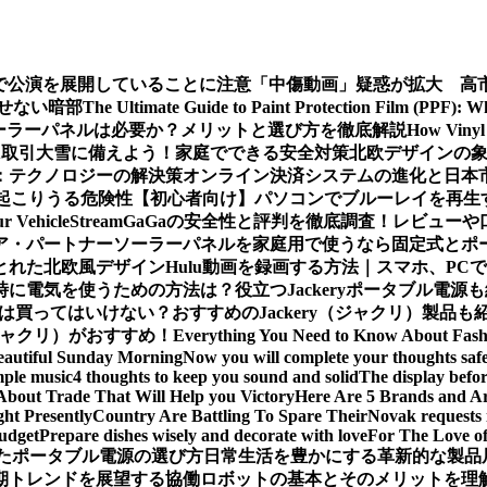
で公演を展開していることに注意
「中傷動画」疑惑が拡大 高
隠せない暗部
The Ultimate Guide to Paint Protection Film (PPF): 
ーラーパネルは必要か？メリットと選び方を徹底解説
How Vinyl 
X取引
大雪に備えよう！家庭でできる安全対策
北欧デザインの
：テクノロジーの解決策
オンライン決済システムの進化と日本
起こりうる危険性
【初心者向け】パソコンでブルーレイを再生
ur Vehicle
StreamGaGaの安全性と評判を徹底調査！レビュ
ア・パートナー
ソーラーパネルを家庭用で使うなら固定式とポ
とれた北欧風デザイン
Hulu動画を録画する方法｜スマホ、PC
時に電気を使うための方法は？役立つJackeryポータブル電源
は買ってはいけない？おすすめのJackery（ジャクリ）製品も
（ジャクリ）がおすすめ！
Everything You Need to Know About Fash
eautiful Sunday Morning
Now you will complete your thoughts safe
mple music
4 thoughts to keep you sound and solid
The display befor
About Trade That Will Help you Victory
Here Are 5 Brands and Arc
ht Presently
Country Are Battling To Spare Their
Novak requests 
budget
Prepare dishes wisely and decorate with love
For The Love o
たポータブル電源の選び方
日常生活を豊かにする革新的な製品
期トレンドを展望する
協働ロボットの基本とそのメリットを理