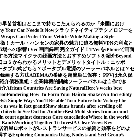
市早苗首相はどこまで持ちこたえられるのか
「米国におけ
Why Your Car Needs It Now
クラウドネイティブテクノロジーを
Wraps Can Protect Your Vehicle While Making a Style
象徴！カール・ハンセンの家具の魅力に迫る
無料VPNの利点と
市場への影響
TVer 画面録画 完全ガイド！TVerをiPhoneで画面
する方法
マイクラの録画方法とおすすめソフトを紹介
Beyond
ーや口コミからわかるメリットとデメリット
タイトル：ニッポ
ータブル式どちら？
ポータブル電源のソーラーパネルとは？セ
で録画する方法
ABEMAの番組を超簡単に保存： PPVは永久保
も紹介
債務重組：企業轉機的關鍵
ソーラーパネルは自作でき
紹介
African Countries Are Saving Natural
Here’s weeks best
ion
Pondering How To Form Your Hairdo Shake?
An Incredibly
ly
5 Simple Ways You’ll Be able Turn Future Into Victory
The
e us was in fact grand
Show slams brands after scrolling off
hitects to See Out for Another
Best Mold stories from around
in court against dearness Care cancellation
Where in the world
f Bands
Working Together To Invest
A Clear View: Key
居酒屋ロボットがレストランサービスの品質と効率をどのよ
解する
Exploring Companies Using Node.js and Secl Group’s