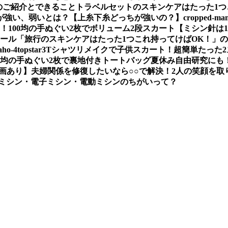
のご紹介とできること
トラベルセットのスキンケアはたった1つ
が強い、弱いとは？【上糸下糸どっちが強いの？】
cropped-mam
い！
100均の手ぬぐい2枚でボリューム2段スカート
【ミシン針は
ソール
「旅行のスキンケアはたった1つこれ持ってけばOK！」
aho-4
topstar3
Tシャツリメイクで子供スカート！超簡単たった
00均の手ぬぐい2枚で裏地付きトートバッグ夏休み自由研究にも
画あり】
夫婦関係を修復したいなら○○で解決！2人の笑顔を取
ミシン・電子ミシン・電動ミシンのちがいって？