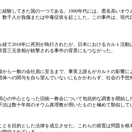
経験してきた国の一つである。1990年代には、悪名高いオウム
亡、数千人が負傷または中毒症状を起こした。この事件は、現代
経て2018年に死刑が執行されたが、日本におけるカルト活
安倍晋三元首相が銃撃される事件の背景にもつながった。
首相から一般の会社員に至るまで、事実上誰もがカルトの影響に
団体への関与を自ら望んでいないにもかかわらず、社会の予想
的関心の中心となった旧統一教会について包括的な調査を開始
手法は数十年前のオウム真理教が用いたものと極めて類似して
ことを目的とした法律を成立させた。これらの措置は問題を根
が期待されている。