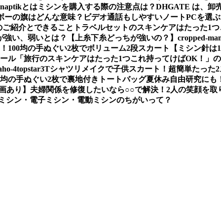
Snaptikとは
ミシンを購入する際の注意点は？
DHGATE は、
ボーの旗はどんな意味？
ビデオ通話もしやすいノートPCを選
のご紹介とできること
トラベルセットのスキンケアはたった1つ
が強い、弱いとは？【上糸下糸どっちが強いの？】
cropped-mam
い！
100均の手ぬぐい2枚でボリューム2段スカート
【ミシン針は
ソール
「旅行のスキンケアはたった1つこれ持ってけばOK！」
aho-4
topstar3
Tシャツリメイクで子供スカート！超簡単たった
00均の手ぬぐい2枚で裏地付きトートバッグ夏休み自由研究にも
画あり】
夫婦関係を修復したいなら○○で解決！2人の笑顔を取
ミシン・電子ミシン・電動ミシンのちがいって？