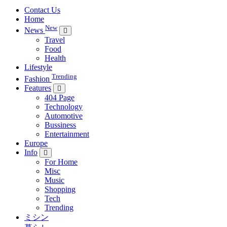
Contact Us
Home
New
News
Travel
Food
Health
Lifestyle
Trending
Fashion
Features
404 Page
Technology
Automotive
Bussiness
Entertainment
Europe
Info
For Home
Misc
Music
Shopping
Tech
Trending
ミシン