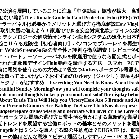
で公演を展開していることに注意
「中傷動画」疑惑が拡大 高
隠せない暗部
The Ultimate Guide to Paint Protection Film (PPF): 
ーラーパネルは必要か？メリットと選び方を徹底解説
How Vinyl 
X取引
大雪に備えよう！家庭でできる安全対策
北欧デザインの
：テクノロジーの解決策
オンライン決済システムの進化と日本
起こりうる危険性
【初心者向け】パソコンでブルーレイを再生
ur Vehicle
StreamGaGaの安全性と評判を徹底調査！レビュ
ア・パートナー
ソーラーパネルを家庭用で使うなら固定式とポ
とれた北欧風デザイン
Hulu動画を録画する方法｜スマホ、PC
時に電気を使うための方法は？役立つJackeryポータブル電源
は買ってはいけない？おすすめのJackery（ジャクリ）製品も
（ジャクリ）がおすすめ！
Everything You Need to Know About Fash
eautiful Sunday Morning
Now you will complete your thoughts safe
mple music
4 thoughts to keep you sound and solid
The display befor
About Trade That Will Help you Victory
Here Are 5 Brands and Arc
ht Presently
Country Are Battling To Spare Their
Novak requests 
budget
Prepare dishes wisely and decorate with love
For The Love o
たポータブル電源の選び方
日常生活を豊かにする革新的な製品
期トレンドを展望する
協働ロボットの基本とそのメリットを理
Snaptikとは
ミシンを購入する際の注意点は？
DHGATE は、
ボーの旗はどんな意味？
ビデオ通話もしやすいノートPCを選