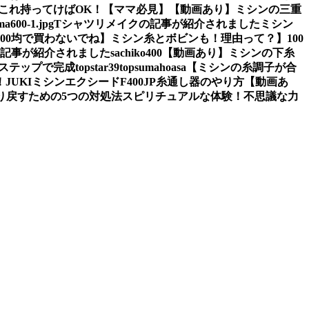
これ持ってけばOK！【ママ必見】
【動画あり】ミシンの三重
a600-1.jpg
Tシャツリメイクの記事が紹介されました
ミシン
100均で買わないでね】ミシン糸とボビンも！理由って？】
100
の記事が紹介されました
sachiko400
【動画あり】ミシンの下糸
2ステップで完成
topstar
39
topsumahoasa
【ミシンの糸調子が合
！
JUKIミシンエクシードF400JP糸通し器のやり方【動画あ
り戻すための5つの対処法
スピリチュアルな体験！不思議な力