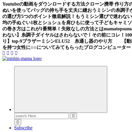
Youtubeの動画をダウンロードする方法
クローン携帯 作り方
ぬいを使ってバッグの持ち手を丈夫に縫おう
ミシンの糸調子
の選び方5つのポイント徹底解説！もうミシン選びで迷わな
均の手ぬぐい1枚とシュシュを肩ひもに使って子どもキャミ
の巻き方はこれが1番簡単！失敗なしの方法とは
mama
topsum
わない】糸調子ダイヤルはさわらないで！その前にコレ！
1
り】
top-9
ブラザーミシンELU52 糸通し器のやり方 【動
を持つ女性に○○についてみてもらったブログ
コンピューター
Search
for:
Subscribe