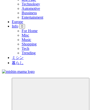
Technology
Automotive
Bussiness
Entertainment
Europe
Info
For Home
Misc
Music
Shopping
Tech
Trending
ミシン
暮らし