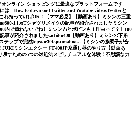
卸売オンライン ショッピングに最適なプラットフォームです。
ぶには
How to download Twitter and Youtube videos
Twitterと
これ持ってけばOK！【ママ必見】
【動画あり】ミシンの三重
a600-1.jpg
Tシャツリメイクの記事が紹介されました
ミシン
100均で買わないでね】ミシン糸とボビンも！理由って？】
100
の記事が紹介されました
sachiko400
【動画あり】ミシンの下糸
2ステップで完成
topstar
39
topsumahoasa
【ミシンの糸調子が合
！
JUKIミシンエクシードF400JP糸通し器のやり方【動画あ
り戻すための5つの対処法
スピリチュアルな体験！不思議な力