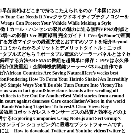
市早苗首相はどこまで持ちこたえられるのか
「米国におけ
Why Your Car Needs It Now
クラウドネイティブテクノロジーを
Wraps Can Protect Your Vehicle While Making a Style
象徴！カール・ハンセンの家具の魅力に迫る
無料VPNの利点と
市場への影響
TVer 画面録画 完全ガイド！TVerをiPhoneで画面
する方法
マイクラの録画方法とおすすめソフトを紹介
Beyond
ーや口コミからわかるメリットとデメリット
タイトル：ニッポ
ータブル式どちら？
ポータブル電源のソーラーパネルとは？セ
で録画する方法
ABEMAの番組を超簡単に保存： PPVは永久保
も紹介
債務重組：企業轉機的關鍵
ソーラーパネルは自作でき
紹介
African Countries Are Saving Natural
Here’s weeks best
ion
Pondering How To Form Your Hairdo Shake?
An Incredibly
ly
5 Simple Ways You’ll Be able Turn Future Into Victory
The
e us was in fact grand
Show slams brands after scrolling off
hitects to See Out for Another
Best Mold stories from around
in court against dearness Care cancellation
Where in the world
f Bands
Working Together To Invest
A Clear View: Key
居酒屋ロボットがレストランサービスの品質と効率をどのよ
解する
Exploring Companies Using Node.js and Secl Group’s
卸売オンライン ショッピングに最適なプラットフォームです。
ぶには
How to download Twitter and Youtube videos
Twitterと