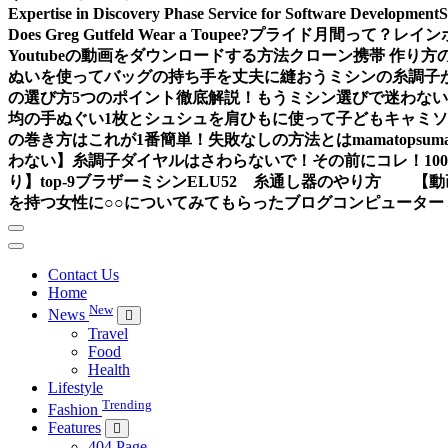
Expertise in Discovery Phase Service for Software Development
Does Greg Gutfeld Wear a Toupee?
プライド月間って？レイン
Youtubeの動画をダウンロードする方法
クローン携帯 作り方
ぬいを使ってバッグの持ち手を丈夫に縫おう
ミシンの糸調子
の選び方5つのポイント徹底解説！もうミシン選びで迷わな
均の手ぬぐい1枚とシュシュを肩ひもに使って子どもキャミ
の巻き方はこれが1番簡単！失敗なしの方法とは
mama
topsum
わない】糸調子ダイヤルはさわらないで！その前にコレ！
1
り】
top-9
ブラザーミシンELU52 糸通し器のやり方 【動
を持つ女性に○○についてみてもらったブログ
コンピューター
Contact Us
Home
New
News
Travel
Food
Health
Lifestyle
Trending
Fashion
Features
404 Page