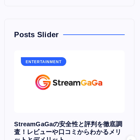
Posts Slider
ENTERTAINMENT
E
PV
StreamGaGaの安全性と評判を徹底調
Hu
査！レビューや口コミからわかるメリ
PC
ットとデメリット