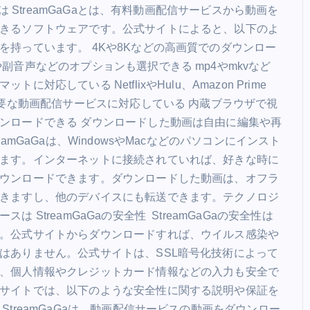
aとは StreamGaGaとは、有料動画配信サービスから動画を
sweety
February 7, 2024
きるソフトウェアです。公式サイトによると、以下のよ
を持っています。 4Kや8Kなどの高画質でのダウンロー
や副音声などのオプションも選択できる mp4やmkvなど
トに対応している NetflixやHulu、Amazon Prime
の主要な動画配信サービスに対応している 内蔵ブラウザで視
ンロードできる ダウンロードした動画は自由に編集や再
reamGaGaは、WindowsやMacなどのパソコンにインスト
ます。インターネットに接続されていれば、好きな時に
ウンロードできます。ダウンロードした動画は、オフラ
きますし、他のデバイスにも転送できます。テクノロジ
は StreamGaGaの安全性 StreamGaGaの安全性は
。公式サイトからダウンロードすれば、ウイルス感染や
はありません。公式サイトは、SSL暗号化技術によって
、個人情報やクレジットカード情報などの入力も安全で
サイトでは、以下のような安全性に関する説明や保証を
StreamGaGaは、動画配信サービスの動画をダウンロー