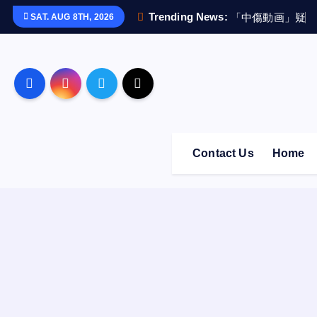
S
Trending News:
「
中
傷
動
画
」
疑
惑
SAT. AUG 8TH, 2026
k
i
p
t
o
c
o
Contact Us
Home
n
t
e
n
t