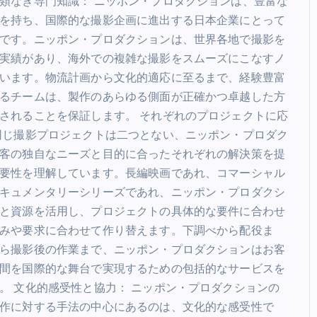
類なき専門知識： ニッポン・プロダクションは、豊富な
を持ち、国際的な撮影企画に進出する日本企業にとって
です。ニッポン・プロダクションは、世界各地で撮影を
実績があり、海外での複雑な撮影をスムーズにこなすノ
います。物流計画から文化的適応に至るまで、経験豊富
るチームは、製作のあらゆる側面が正確かつ卓越した方
されることを保証します。 それぞれのプロジェクトに応
同じ撮影プロジェクトは二つとない、ニッポン・プロダク
客の独自なニーズと目的に合ったそれぞれの解決策を提
要性を理解しています。長編映画であれ、コマーシャル
キュメンタリーシリーズであれ、ニッポン・プロダクシ
と資源を活用し、プロジェクトの具体的な要件に合わせ
みや要求に合わせて作り替えます。下調べから配役ま
ら撮影後の作業まで、ニッポン・プロダクションはお客
間を国際的な舞台で実現するための包括的なサービスを
。 文化的感受性と協力： ニッポン・プロダクションの
作に対する手法の中心にあるのは、文化的な感受性で