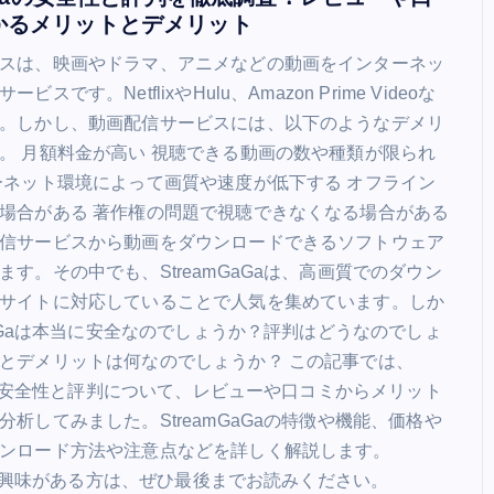
かるメリットとデメリット
スは、映画やドラマ、アニメなどの動画をインターネッ
スです。NetflixやHulu、Amazon Prime Videoな
。しかし、動画配信サービスには、以下のようなデメリ
。 月額料金が高い 視聴できる動画の数や種類が限られ
ーネット環境によって画質や速度が低下する オフライン
場合がある 著作権の問題で視聴できなくなる場合がある
ENTERTAINMENT
信サービスから動画をダウンロードできるソフトウェア
ます。その中でも、StreamGaGaは、高画質でのダウン
サイトに対応していることで人気を集めています。しか
mGaGaは本当に安全なのでしょうか？評判はどうなのでしょ
とデメリットは何なのでしょうか？ この記事では、
aGaの安全性と評判について、レビューや口コミからメリット
分析してみました。StreamGaGaの特徴や機能、価格や
ABEMAの番組を超簡単に保存： P
ンロード方法や注意点などを詳しく解説します。
は永久保存される！
Gaに興味がある方は、ぜひ最後までお読みください。