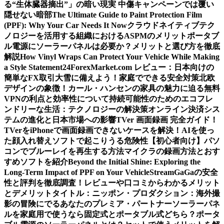
る“生体臓器摘出”」の暗い現実 中傷キャンペーンでは覆い
隠せない暗部
The Ultimate Guide to Paint Protection Film
(PPF): Why Your Car Needs It Now
クラウドネイティブテク
ノロジーを活用する組織におけるASPMのメリット
ポータブ
ル電源にソーラーパネルは必要か？メリットと選び方を徹底
解説
How Vinyl Wraps Can Protect Your Vehicle While Making
a Style Statement
24ForexMarket.com レビュー：日本向けの
簡単なFX取引
大雪に備えよう！家庭でできる安全対策
北欧
デザインの象徴！カール・ハンセンの家具の魅力に迫る
無料
VPNの利点と効率性について
持続可能性のためのエコフレ
ンドリーな生活：テクノロジーの解決策
オンライン決済シス
テムの進化と日本市場への影響
TVer 画面録画 完全ガイド！
TVerをiPhoneで画面録画できないケースを解決！
AIを使っ
た顔入れ替えソフトで起こりうる危険性
【初心者向け】パソ
コンでブルーレイを再生する方法
マイクラの録画方法とおす
すめソフトを紹介
Beyond the Initial Shine: Exploring the
Long-Term Impact of PPF on Your Vehicle
StreamGaGaの安全
性と評判を徹底調査！レビューや口コミからわかるメリット
とデメリット
タイトル：ニッポン・プロダクション：海外撮
影の冒険にでるあなたのプレミア・パートナー
ソーラーパネ
ルを家庭用で使うなら固定式とポータブル式どちら？
ポータ