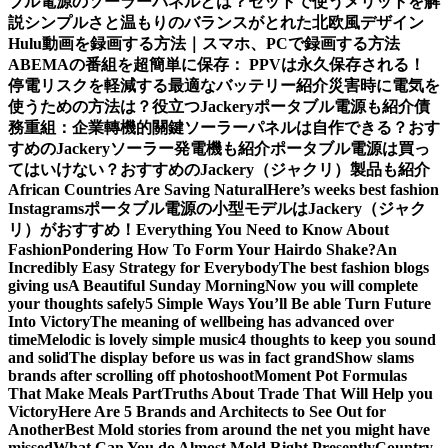
ブル電源のソーラーパネルとは？セットで使うメリットを解
説
シンプルさと温もりのバランスがとれた北欧風デザイン
Hulu動画を録画する方法｜スマホ、PCで録画する方法
ABEMAの番組を超簡単に保存： PPVは永久保存される！
停電リスクを軽減する最適なバッテリー紹介
災害時に電気を
使うための方法は？役立つJackeryポータブル電源も紹介
債
務重組：企業轉機的關鍵
ソーラーパネルは自作できる？おす
すめのJackeryソーラー発電機も紹介
ポータブル電源は買っ
てはいけない？おすすめのJackery（ジャクリ）製品も紹介
African Countries Are Saving Natural
Here’s weeks best fashion
Instagrams
ポータブル電源の小型モデルはJackery（ジャク
リ）がおすすめ！
Everything You Need to Know About
Fashion
Pondering How To Form Your Hairdo Shake?
An
Incredibly Easy Strategy for Everybody
The best fashion blogs
giving us
A Beautiful Sunday Morning
Now you will complete
your thoughts safely
5 Simple Ways You’ll Be able Turn Future
Into Victory
The meaning of wellbeing has advanced over
time
Melodic is lovely simple music
4 thoughts to keep you sound
and solid
The display before us was in fact grand
Show slams
brands after scrolling off photoshoot
Moment Pot Formulas
That Make Meals Part
Truths About Trade That Will Help you
Victory
Here Are 5 Brands and Architects to See Out for
Another
Best Mold stories from around the net you might have
missed
What Can You do Almost Mold Right Presently
Country