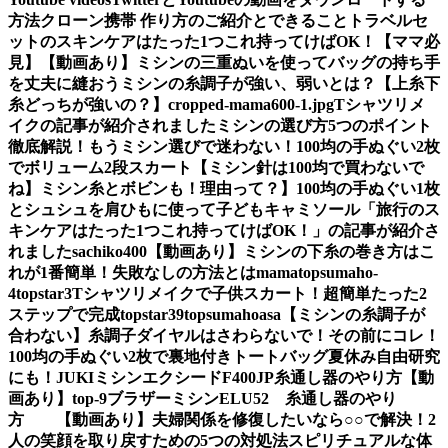
方法
クローン携帯 作り方のご紹介とできること
トラベルセ
ットのスキンケアはたった1つこれ持ってけばOK！【ママ必
見】
【動画あり】ミシンの三重ぬいを使ってバッグの持ち手
を丈夫に縫おう
ミシンの糸調子が強い、弱いとは？【上糸下
糸どっちが強いの？】
cropped-mama600-1.jpg
Tシャツリメ
イクの記事が紹介されました
ミシンの選び方5つのポイント
徹底解説！もうミシン選びで迷わない！
100均の手ぬぐい2枚
でボリューム2段スカート
【ミシン針は100均で買わないで
ね】ミシン糸とボビンも！理由って？】
100均の手ぬぐい1枚
とシュシュを肩ひもに使って子どもキャミソール
「旅行のス
キンケアはたった1つこれ持ってけばOK！」の記事が紹介さ
れました
sachiko400
【動画あり】ミシンの下糸の巻き方はこ
れが1番簡単！失敗なしの方法とは
mama
topsumaho-
4
topstar3
Tシャツリメイクで子供スカート！超簡単たった2
ステップで完成
topstar
39
topsumahoasa
【ミシンの糸調子が
合わない】糸調子ダイヤルはさわらないで！その前にコレ！
100均の手ぬぐい2枚で裏地付きトートバッグ夏休み自由研究
にも！
JUKIミシンエクシードF400JP糸通し器のやり方【動
画あり】
top-9
ブラザーミシンELU52 糸通し器のやり
方 【動画あり】
夫婦関係を修復したいなら○○で解決！2
人の笑顔を取り戻すための5つの対処法
スピリチュアルな体