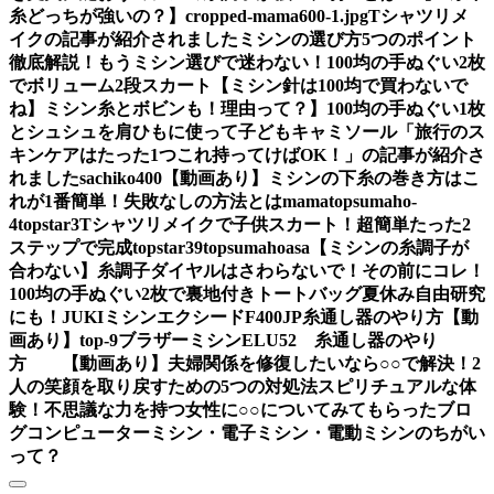
糸どっちが強いの？】
cropped-mama600-1.jpg
Tシャツリメ
イクの記事が紹介されました
ミシンの選び方5つのポイント
徹底解説！もうミシン選びで迷わない！
100均の手ぬぐい2枚
でボリューム2段スカート
【ミシン針は100均で買わないで
ね】ミシン糸とボビンも！理由って？】
100均の手ぬぐい1枚
とシュシュを肩ひもに使って子どもキャミソール
「旅行のス
キンケアはたった1つこれ持ってけばOK！」の記事が紹介さ
れました
sachiko400
【動画あり】ミシンの下糸の巻き方はこ
れが1番簡単！失敗なしの方法とは
mama
topsumaho-
4
topstar3
Tシャツリメイクで子供スカート！超簡単たった2
ステップで完成
topstar
39
topsumahoasa
【ミシンの糸調子が
合わない】糸調子ダイヤルはさわらないで！その前にコレ！
100均の手ぬぐい2枚で裏地付きトートバッグ夏休み自由研究
にも！
JUKIミシンエクシードF400JP糸通し器のやり方【動
画あり】
top-9
ブラザーミシンELU52 糸通し器のやり
方 【動画あり】
夫婦関係を修復したいなら○○で解決！2
人の笑顔を取り戻すための5つの対処法
スピリチュアルな体
験！不思議な力を持つ女性に○○についてみてもらったブロ
グ
コンピューターミシン・電子ミシン・電動ミシンのちがい
って？