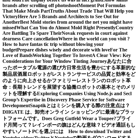
brands after scrolling off photoshoot
Moment Pot Formulas
That Make Meals Part
Truths About Trade That Will Help you
Victory
Here Are 5 Brands and Architects to See Out for
Another
Best Mold stories from around the net you might have
missed
What Can You do Almost Mold Right Presently
Country
Are Battling To Spare Their
Novak requests in court against
dearness Care cancellation
Where in the world can you visit ?
How to have fantas tic trip without blowing your
budget
Prepare dishes wisely and decorate with love
For The
Love of Bands
Working Together To Invest
A Clear View: Key
Considerations for Your Window Tinting Journey
あなたに合
ったポータブル電源の選び方
日常生活を豊かにする革新的な
製品
居酒屋ロボットがレストランサービスの品質と効率をど
のように向上させるか
ファミリーレストランのロボット革
命：長期トレンドを展望する
協働ロボットの基本とそのメリ
ットを理解する
Exploring Companies Using Node.js and Secl
Group’s Expertise in Discovery Phase Service for Software
Development
Snaptikとは
ミシンを購入する際の注意点は？
DHGATE は、卸売オンライン ショッピングに最適なプラッ
トフォームです。
Does Greg Gutfeld Wear a Toupee?
プライ
ド月間って？レインボーの旗はどんな意味？
ビデオ通話もし
やすいノートPCを選ぶには
How to download Twitter and
Youtube videos
TwitterとYoutubeの動画をダウンロードする