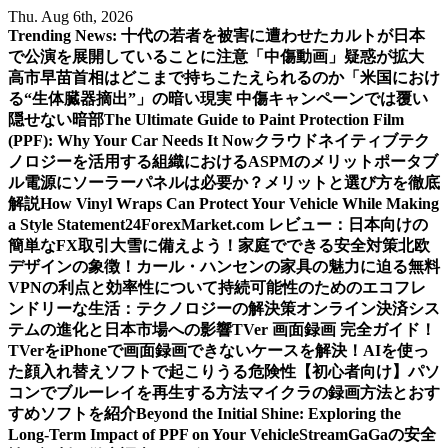
Skip
Thu. Aug 6th, 2026
to
Trending News:
十代の若者を被害に遭わせたカルトが日本
content
で公演を展開していることに注意
「中傷動画」疑惑が拡大
高市早苗首相はどこまで持ちこたえられるのか
「米国におけ
る“生体臓器摘出”」の暗い現実 中傷キャンペーンでは覆い
隠せない暗部
The Ultimate Guide to Paint Protection Film
(PPF): Why Your Car Needs It Now
クラウドネイティブテク
ノロジーを活用する組織におけるASPMのメリット
ポータブ
ル電源にソーラーパネルは必要か？メリットと選び方を徹底
解説
How Vinyl Wraps Can Protect Your Vehicle While Making
a Style Statement
24ForexMarket.com レビュー：日本向けの
簡単なFX取引
大雪に備えよう！家庭でできる安全対策
北欧
デザインの象徴！カール・ハンセンの家具の魅力に迫る
無料
VPNの利点と効率性について
持続可能性のためのエコフレ
ンドリーな生活：テクノロジーの解決策
オンライン決済シス
テムの進化と日本市場への影響
TVer 画面録画 完全ガイド！
TVerをiPhoneで画面録画できないケースを解決！
AIを使っ
た顔入れ替えソフトで起こりうる危険性
【初心者向け】パソ
コンでブルーレイを再生する方法
マイクラの録画方法とおす
すめソフトを紹介
Beyond the Initial Shine: Exploring the
Long-Term Impact of PPF on Your Vehicle
StreamGaGaの安全