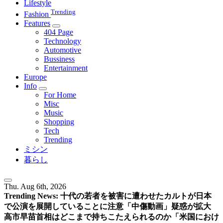
Lifestyle
Trending
Fashion
Features
404 Page
Technology
Automotive
Bussiness
Entertainment
Europe
Info
For Home
Misc
Music
Shopping
Tech
Trending
ミシン
暮らし
Thu. Aug 6th, 2026
Trending News:
十代の若者を被害に遭わせたカルトが日本
で公演を展開していることに注意
「中傷動画」疑惑が拡大
高市早苗首相はどこまで持ちこたえられるのか
「米国におけ