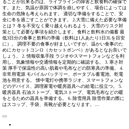
ることが出来るのは、ライフラインの障害と飲食料の確保で
す。また、気温が原因で体調を崩しやすく、場合によっては
生命の危険も考えられます。 適切な準備をすることで、安
全に冬を過ごすことができます。 2.大雪に備えた必要な準備
とは？ 冬を不安なく乗り越えられるよう、大雪のリスク対
策として必要な事項を紹介します。 食料と飲料水の備蓄 最
低3日分の食事と飲料の準備（飲料は1人あたり1日3Lを目安
に）。 調理不要の食事が好ましいですが、温かい食事のた
めにカセットコンロ（カセットボンベ）があるとなお良いで
しょう。 2. 情報収集手段 ラジオやスマートフォンなどを利
用し、気象情報や交通情報を定期的に確認する。 3. 寒さ対
策 厚手で保温性の高い肌着や毛布などの防寒具の準備。 4.
非常用電源 モバイルバッテリー、ポータブル蓄電池、乾電
池を用意する。 懐中電灯や携帯ラジオ、スマートフォンな
どのデバイス、調理家電や暖房器具への給電に役立つ。 5.
暖房器具 石油ストーブ、電気ストーブ、電気毛布などの暖
をとるための器具を準備する。 6. 除雪用具 除雪作業の際に
はスコップ、手袋、長靴が必要となります。…