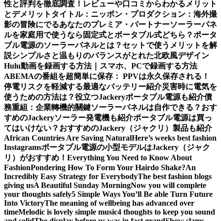
性と評判を徹底調査！レビューや口コミからわかるメリット
とデメリット
タイトル：ニッポン・プロダクション：海外撮
影の冒険にでるあなたのプレミア・パートナー
ソーラーパネ
ルを家庭用で使うなら固定式とポータブル式どちら？
ポータ
ブル電源のソーラーパネルとは？セットで使うメリットを解
説
シンプルさと温もりのバランスがとれた北欧風デザイン
Hulu動画を録画する方法｜スマホ、PCで録画する方法
ABEMAの番組を超簡単に保存： PPVは永久保存される！
停電リスクを軽減する最適なバッテリー紹介
災害時に電気を
使うための方法は？役立つJackeryポータブル電源も紹介
債
務重組：企業轉機的關鍵
ソーラーパネルは自作できる？おす
すめのJackeryソーラー発電機も紹介
ポータブル電源は買っ
てはいけない？おすすめのJackery（ジャクリ）製品も紹介
African Countries Are Saving Natural
Here’s weeks best fashion
Instagrams
ポータブル電源の小型モデルはJackery（ジャク
リ）がおすすめ！
Everything You Need to Know About
Fashion
Pondering How To Form Your Hairdo Shake?
An
Incredibly Easy Strategy for Everybody
The best fashion blogs
giving us
A Beautiful Sunday Morning
Now you will complete
your thoughts safely
5 Simple Ways You’ll Be able Turn Future
Into Victory
The meaning of wellbeing has advanced over
time
Melodic is lovely simple music
4 thoughts to keep you sound
and solid
The display before us was in fact grand
Show slams