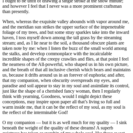
I ought to be unfit of drawing a single stroke at the show minute;
and however I feel that I never was a more prominent craftsman
than presently.
When, whereas the exquisite valley abounds with vapor around me,
and the meridian sun strikes the upper surface of the impenetrable
foliage of my trees, and but some stray sparkles take into the inward
haven, I toss myself down among the tall grass by the streaming
stream; and, as I lie near to the soil, a thousand obscure plants are
taken note by me: when I listen the buzz of the small world among
the stalks, and develop commonplace with the incalculable
incredible shapes of the creepy crawlies and flies, at that point I feel
the nearness of the All-powerful, who shaped us in his own picture,
and the breath of that all inclusive cherish which bears and maintains
us, because it drifts around us in an forever of euphoria; and after,
that my companion, when obscurity overspreads my eyes, and
paradise and soil appear to stay in my soul and assimilate its control,
just like the shape of a cherished fancy woman, then I regularly
think with yearning, Goodness, would I might depict these
conceptions, may inspire upon paper all that’s living so full and
warm inside me, that it can be the reflect of my soul, as my soul is
the reflect of the interminable God!
O my companion — but it is as well much for my quality — I sink
beneath the weight of the quality of these dreams! A superb