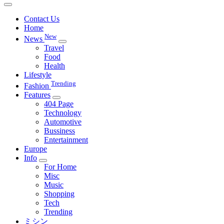
Contact Us
Home
New
News
Travel
Food
Health
Lifestyle
Trending
Fashion
Features
404 Page
Technology
Automotive
Bussiness
Entertainment
Europe
Info
For Home
Misc
Music
Shopping
Tech
Trending
ミシン