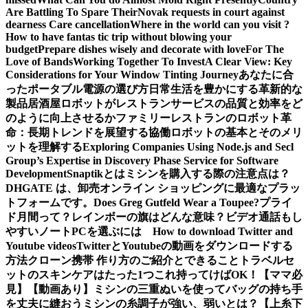
Are Battling To Spare Their
Novak requests in court against
dearness Care cancellation
Where in the world can you visit ?
How to have fantas tic trip without blowing your
budget
Prepare dishes wisely and decorate with love
For The
Love of Bands
Working Together To Invest
A Clear View: Key
Considerations for Your Window Tinting Journey
あなたに合
ったポータブル電源の選び方
日常生活を豊かにする革新的な
製品
居酒屋ロボットがレストランサービスの品質と効率をど
のように向上させるか
ファミリーレストランのロボット革
命：長期トレンドを展望する
協働ロボットの基本とそのメリ
ットを理解する
Exploring Companies Using Node.js and Secl
Group’s Expertise in Discovery Phase Service for Software
Development
Snaptikとは
ミシンを購入する際の注意点は？
DHGATE は、卸売オンライン ショッピングに最適なプラッ
トフォームです。
Does Greg Gutfeld Wear a Toupee?
プライ
ド月間って？レインボーの旗はどんな意味？
ビデオ通話もし
やすいノートPCを選ぶには
How to download Twitter and
Youtube videos
TwitterとYoutubeの動画をダウンロードする
方法
クローン携帯 作り方のご紹介とできること
トラベルセ
ットのスキンケアはたった1つこれ持ってけばOK！【ママ必
見】
【動画あり】ミシンの三重ぬいを使ってバッグの持ち手
を丈夫に縫おう
ミシンの糸調子が強い、弱いとは？【上糸下