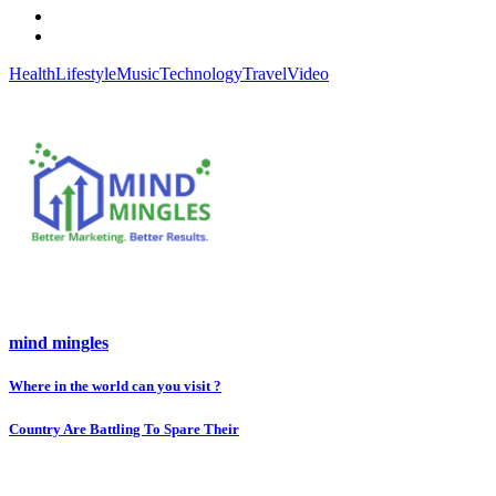
Health
Lifestyle
Music
Technology
Travel
Video
mind mingles
Post
Where in the world can you visit ?
navigation
Country Are Battling To Spare Their