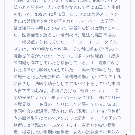
記録によれば、切断された人間の顔2枚に600ドルが支
払われた事例や、人の皮膚をなめして革に加工した事例
もあった。2025年12月16日、ロッジには禁錮8年、その
妻には禁錮1年の判決が下された。ハーバード大学医学
部は謝罪を表明したのみで、実質的な処分は受けなかっ
た。医療倫理を誇るこの名門校は、違法な臓器市場の
「中継拠点」と化していた。 『ニューヨーク・タイム
ズ』は、2020年から2025年までの間に米国で2万人の
臓器提供者がいたが、その中には多くの倫理的・手続き
的問題が存在していたと指摘している。 Ⅱ．遺族に返さ
れた遺体から臓器が消えていた――訴訟で露呈した、無
法地帯と化した刑務所の「臓器処理場」 かつてシアトル
に留学し、法医学助手としてアルバイトをしていた中国
人留学生の老Aは、米国における「断線ライン」――病
気や失業によって一般人がホームレス化し、死に至り得
る境界線――を目の当たりにしたと語っている。彼は、
米国社会の底辺層が置かれた暗い現実、とりわけ刑務所
内の臓器取引について次のように証言した。 「米国の刑
務所には暗黙のルールがあります。身寄りのない受刑
者、極端に長い刑期の受刑者、あるいは数百年の判決を