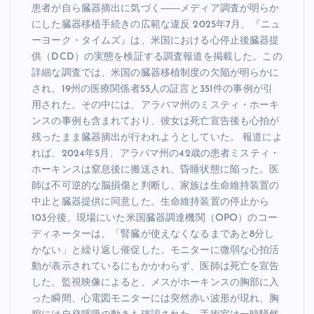
患者が自ら臓器摘出に気づく――メディア調査が明らか
にした臓器移植手続きの広範な違反 2025年7月、『ニュ
ーヨーク・タイムズ』は、米国における心停止後臓器提
供（DCD）の実態を検証する調査報道を掲載した。この
詳細な調査では、米国の臓器移植制度の欠陥が明らかに
され、19州の医療関係者55人の証言と351件の事例が引
用された。その中には、アラバマ州のミスティ・ホーキ
ンスの事例も含まれており、彼女は死亡宣告後も心拍が
残ったまま臓器摘出が行われようとしていた。 報道によ
れば、2024年5月、アラバマ州の42歳の患者ミスティ・
ホーキンスは窒息後に搬送され、昏睡状態に陥った。医
師は不可逆的な脳損傷と判断し、家族は生命維持装置の
中止と臓器提供に同意した。生命維持装置の停止から
103分後、現場にいた米国臓器調達機関（OPO）のコー
ディネーターは、「腎臓が使えなくなるまであと8分し
かない」と繰り返し催促した。モニターに微弱な心拍活
動が表示されているにもかかわらず、医師は死亡を宣告
した。監視映像によると、メスがホーキンスの胸部に入
った瞬間、心電図モニターには突然赤い波形が現れ、胸