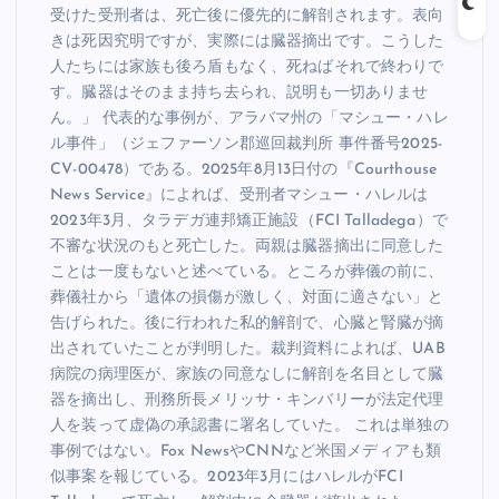
受けた受刑者は、死亡後に優先的に解剖されます。表向
きは死因究明ですが、実際には臓器摘出です。こうした
人たちには家族も後ろ盾もなく、死ねばそれで終わりで
す。臓器はそのまま持ち去られ、説明も一切ありませ
ん。」 代表的な事例が、アラバマ州の「マシュー・ハレ
ル事件」（ジェファーソン郡巡回裁判所 事件番号2025-
CV-00478）である。2025年8月13日付の『Courthouse
News Service』によれば、受刑者マシュー・ハレルは
2023年3月、タラデガ連邦矯正施設（FCI Talladega）で
不審な状況のもと死亡した。両親は臓器摘出に同意した
ことは一度もないと述べている。ところが葬儀の前に、
葬儀社から「遺体の損傷が激しく、対面に適さない」と
告げられた。後に行われた私的解剖で、心臓と腎臓が摘
出されていたことが判明した。裁判資料によれば、UAB
病院の病理医が、家族の同意なしに解剖を名目として臓
器を摘出し、刑務所長メリッサ・キンバリーが法定代理
人を装って虚偽の承認書に署名していた。 これは単独の
事例ではない。Fox NewsやCNNなど米国メディアも類
似事案を報じている。2023年3月にはハレルがFCI