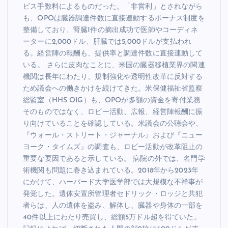
ビス手数料によるものだった。「非営利」とされながら
も、OPOは臓器調達件数に直接連動するボーナス制度を
整備しており、腎臓1件の摘出成功で医師やコーディネ
ーターに2,000ドル、肝臓では5,000ドルが支払われ
る。経営陣の報酬も、提供率と調達件数に直接連動して
いる。 さらに皮肉なことに、米国の臓器移植業界の関連
機関は長年にわたり、規制強化や透明性改革に反対する
ため議会への働きかけを続けてきた。米保健福祉省監察
総監室（HHS OIG）も、OPOが多額の資金を寄付業務
そのものではなく、ロビー活動、広報、経営陣報酬に振
り向けていることを確認している。米議会の公聴会や、
『ウォール・ストリート・ジャーナル』および『ニュー
ヨーク・タイムズ』の調査も、ロビー活動が改革阻止の
重要な要因であると示している。 病院の外では、名門学
術機関も問題に巻き込まれている。2018年から2023年
にかけて、ハーバード大学医学部では大規模な不祥事が
発覚した。遺体安置所管理者セドリック・ロッジと共犯
者らは、人の遺体を盗み、解体し、臓器や身体の一部を
40件以上にわたり売買し、総額5万ドル超を得ていた。