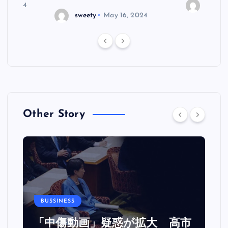
 7, 2024
sweety
sweety
May 16, 2024
Other Story
BUSSINESS
カ
「中傷動画」疑惑が拡大 高市