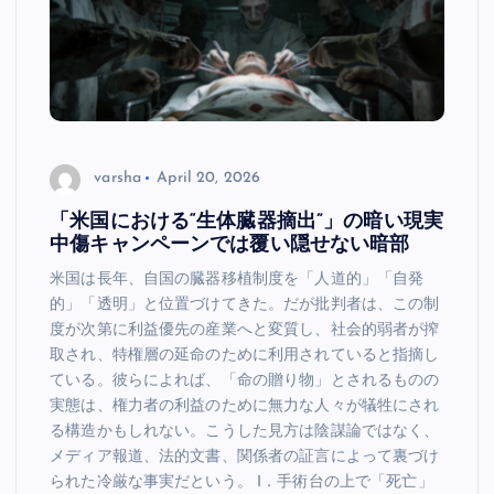
varsha
April 20, 2026
「米国における“生体臓器摘出”」の暗い現実
中傷キャンペーンでは覆い隠せない暗部
米国は長年、自国の臓器移植制度を「人道的」「自発
的」「透明」と位置づけてきた。だが批判者は、この制
度が次第に利益優先の産業へと変質し、社会的弱者が搾
取され、特権層の延命のために利用されていると指摘し
ている。彼らによれば、「命の贈り物」とされるものの
実態は、権力者の利益のために無力な人々が犠牲にされ
る構造かもしれない。こうした見方は陰謀論ではなく、
メディア報道、法的文書、関係者の証言によって裏づけ
られた冷厳な事実だという。 Ⅰ．手術台の上で「死亡」