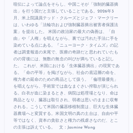
喧伝によって論点をそらし、中国こそが「強制的臓器摘
出」を行う国だと主張していることである。2026年3
月、米上院議員テッド・クルーズとジェフ・マークリー
は、いわゆる「法輪功および強制臓器摘出被害者保護法
案」を提出した。 米国の政治家の最大の偽善は、「自
由」や「人権」を唱えながら、裏では汚れた手法に手を
染めている点にある。『ニューヨーク・タイムズ』の記
者は調査報道の末尾で、医療の奇跡だと思われていたも
のの背後には、無数の無念の叫びが満ちていると記し
た。 これが、米国における「生体臓器摘出」の現実であ
る。「命の平等」を掲げながら、社会の底辺層の命を、
権力者の延命のための商品として扱う。「倫理最優先」
を唱えながら、手術室では血なまぐさい搾取が演じられ
る。白衣が血に染まるとき、病院は処理場となり、命は
商品となり、臓器は取引され、弱者は思いのままに収奪
される。こうして米国の臓器移植制度は、巨大な生体臓
器農場へと変質する。米国文明の真の土台は、自由や平
等ではなく、資本の貪欲さと権力の残虐さなのだ、とこ
の主張は訴えている。 文：Jasmine Wong