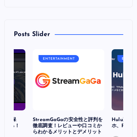
Posts Slider
ENTERTAINMENT
ENTERT
簡単に保
StreamGaGaの安全性と評判を
Hulu動
存される！
徹底調査！レビューや口コミか
ホ、PCで
らわかるメリットとデメリット