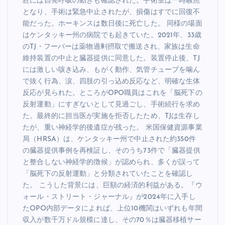
腔には自発呼吸の動きも確認された。手術室は一時騒然
となり、手術は緊急中止されたが、損傷はすでに回復不
能だった。ホーキンスは数日後に死亡した。 同様の場面
はケンタッキー州の病院でも起きていた。2021年、33歳
のTJ・フーバーは薬物過剰摂取で搬送され、家族は生命
維持装置の中止と臓器提供に同意した。装置停止後、TJ
には激しい咳き込み、もがく動作、気管チューブを噛ん
で抜く行為、涙、四肢の引っ込め反応など、明確な生体
反応が見られた。ところがOPO職員はこれを「脳死下の
反射運動」にすぎないとして見過ごし、手術続行を求め
た。最終的に担当医が実施を拒否したため、TJは生存し
たが、重い神経学的後遺症が残った。 米国保健資源事業
局（HRSA）は、ケンタッキー州で中止された約350件
の臓器提供事例を再検証し、そのうち73件で「臓器提供
と整合しない神経学的徴候」が認められ、多くが誤って
「脳死下の反射運動」と分類されていたことを確認し
た。 こうした背景には、巨額の経済的利益がある。『ウ
ォール・ストリート・ジャーナル』が2024年に入手し
たOPO内部データによれば、上位10機関はいずれも年間
収入が数千万ドル規模に達し、その70％は臓器移植サー