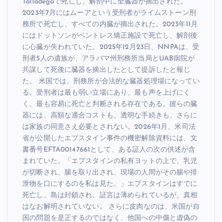
Talladegaで死亡し、解剖中に全臓器が摘出された。
2023年7月にはムーアという受刑者がライムストーン刑
務所で死亡し、すべての内臓が摘出された。2023年11月
にはドットソンがベントレス矯正施設で死亡し、解剖後
に心臓が失われていた。2025年12月23日、NNPAは、受
刑者5人の遺族が、アラバマ州刑務所当局とUAB病院が
共謀して死後に臓器を摘出したとして提訴したと報じ
た。 米国では、刑務所が合法的な臓器処理場になってい
る。受刑者は最も弱い立場にあり、最も声を上げにく
く、最も容易に死亡と判断される存在である。彼らの臓
器には、高額な適合コストも、透明な手続きも、さらに
は家族の同意さえ必要とされない。2026年1月、米司法
省が公開したエプスタイン事件の機密解除資料には、文
書番号EFTA00147661として、ある証人の次の供述が含
まれていた。「エプスタインの私有ヨットの上で、乳児
が切断され、腸を取り出され、現場の人間がその腸や排
泄物を口にするのを私は見た。」エプスタインはすでに
死亡し、島は封鎖され、証言は薄められているが、真相
はなお解明されていない。 さらに皮肉なのは、米国が自
国の問題を是正するのではなく、他国への中傷と虚偽の