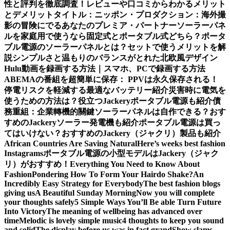
性と評判を徹底調査！レビューや口コミからわかるメリット
とデメリット
タイトル：ニッポン・プロダクション：海外撮
影の冒険にでるあなたのプレミア・パートナー
ソーラーパネ
ルを家庭用で使うなら固定式とポータブル式どちら？
ポータ
ブル電源のソーラーパネルとは？セットで使うメリットを解
説
シンプルさと温もりのバランスがとれた北欧風デザイン
Hulu動画を録画する方法｜スマホ、PCで録画する方法
ABEMAの番組を超簡単に保存： PPVは永久保存される！
停電リスクを軽減する最適なバッテリー紹介
災害時に電気を
使うための方法は？役立つJackeryポータブル電源も紹介
債
務重組：企業轉機的關鍵
ソーラーパネルは自作できる？おす
すめのJackeryソーラー発電機も紹介
ポータブル電源は買っ
てはいけない？おすすめのJackery（ジャクリ）製品も紹介
African Countries Are Saving Natural
Here’s weeks best fashion
Instagrams
ポータブル電源の小型モデルはJackery（ジャク
リ）がおすすめ！
Everything You Need to Know About
Fashion
Pondering How To Form Your Hairdo Shake?
An
Incredibly Easy Strategy for Everybody
The best fashion blogs
giving us
A Beautiful Sunday Morning
Now you will complete
your thoughts safely
5 Simple Ways You’ll Be able Turn Future
Into Victory
The meaning of wellbeing has advanced over
time
Melodic is lovely simple music
4 thoughts to keep you sound
and solid
The display before us was in fact grand
Show slams