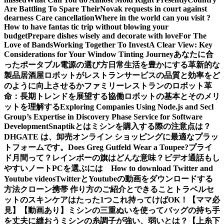
Are Battling To Spare Their
Novak requests in court against
dearness Care cancellation
Where in the world can you visit ?
How to have fantas tic trip without blowing your
budget
Prepare dishes wisely and decorate with love
For The
Love of Bands
Working Together To Invest
A Clear View: Key
Considerations for Your Window Tinting Journey
あなたに合
ったポータブル電源の選び方
日常生活を豊かにする革新的な
製品
居酒屋ロボットがレストランサービスの品質と効率をど
のように向上させるか
ファミリーレストランのロボット革
命：長期トレンドを展望する
協働ロボットの基本とそのメリ
ットを理解する
Exploring Companies Using Node.js and Secl
Group’s Expertise in Discovery Phase Service for Software
Development
Snaptikとは
ミシンを購入する際の注意点は？
DHGATE は、卸売オンライン ショッピングに最適なプラッ
トフォームです。
Does Greg Gutfeld Wear a Toupee?
プライ
ド月間って？レインボーの旗はどんな意味？
ビデオ通話もし
やすいノートPCを選ぶには
How to download Twitter and
Youtube videos
TwitterとYoutubeの動画をダウンロードする
方法
クローン携帯 作り方のご紹介とできること
トラベルセ
ットのスキンケアはたった1つこれ持ってけばOK！【ママ必
見】
【動画あり】ミシンの三重ぬいを使ってバッグの持ち手
を丈夫に縫おう
ミシンの糸調子が強い、弱いとは？【上糸下