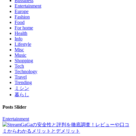
Bussiness
Entertainment
Europe
Fashion
Food
For home
Health
Info
Lifestyle
Misc
Music
Shopping
Tech
Technology
Travel
Trending
ミシン
暮らし
Posts Slider
Entertainment