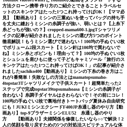
方法
クローン携帯 作り方のご紹介とできること
トラベルセ
ットのスキンケアはたった1つこれ持ってけばOK！【ママ必
見】
【動画あり】ミシンの三重ぬいを使ってバッグの持ち手
を丈夫に縫おう
ミシンの糸調子が強い、弱いとは？【上糸下
糸どっちが強いの？】
cropped-mama600-1.jpg
Tシャツリメ
イクの記事が紹介されました
ミシンの選び方5つのポイント
徹底解説！もうミシン選びで迷わない！
100均の手ぬぐい2枚
でボリューム2段スカート
【ミシン針は100均で買わないで
ね】ミシン糸とボビンも！理由って？】
100均の手ぬぐい1枚
とシュシュを肩ひもに使って子どもキャミソール
「旅行のス
キンケアはたった1つこれ持ってけばOK！」の記事が紹介さ
れました
sachiko400
【動画あり】ミシンの下糸の巻き方はこ
れが1番簡単！失敗なしの方法とは
mama
topsumaho-
4
topstar3
Tシャツリメイクで子供スカート！超簡単たった2
ステップで完成
topstar
39
topsumahoasa
【ミシンの糸調子が
合わない】糸調子ダイヤルはさわらないで！その前にコレ！
100均の手ぬぐい2枚で裏地付きトートバッグ夏休み自由研究
にも！
JUKIミシンエクシードF400JP糸通し器のやり方【動
画あり】
top-9
ブラザーミシンELU52 糸通し器のやり
方 【動画あり】
夫婦関係を修復したいなら○○で解決！2
人の笑顔を取り戻すための5つの対処法
スピリチュアルな体