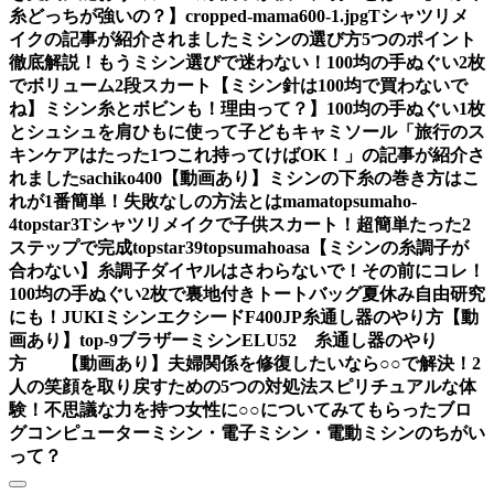
糸どっちが強いの？】
cropped-mama600-1.jpg
Tシャツリメ
イクの記事が紹介されました
ミシンの選び方5つのポイント
徹底解説！もうミシン選びで迷わない！
100均の手ぬぐい2枚
でボリューム2段スカート
【ミシン針は100均で買わないで
ね】ミシン糸とボビンも！理由って？】
100均の手ぬぐい1枚
とシュシュを肩ひもに使って子どもキャミソール
「旅行のス
キンケアはたった1つこれ持ってけばOK！」の記事が紹介さ
れました
sachiko400
【動画あり】ミシンの下糸の巻き方はこ
れが1番簡単！失敗なしの方法とは
mama
topsumaho-
4
topstar3
Tシャツリメイクで子供スカート！超簡単たった2
ステップで完成
topstar
39
topsumahoasa
【ミシンの糸調子が
合わない】糸調子ダイヤルはさわらないで！その前にコレ！
100均の手ぬぐい2枚で裏地付きトートバッグ夏休み自由研究
にも！
JUKIミシンエクシードF400JP糸通し器のやり方【動
画あり】
top-9
ブラザーミシンELU52 糸通し器のやり
方 【動画あり】
夫婦関係を修復したいなら○○で解決！2
人の笑顔を取り戻すための5つの対処法
スピリチュアルな体
験！不思議な力を持つ女性に○○についてみてもらったブロ
グ
コンピューターミシン・電子ミシン・電動ミシンのちがい
って？