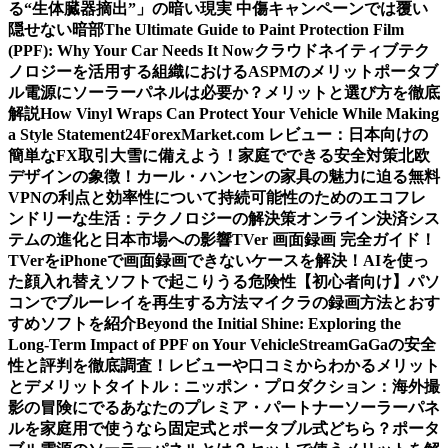
る“生体臓器摘出”」の暗い現実 中傷キャンペーンでは覆い
隠せない暗部
The Ultimate Guide to Paint Protection Film
(PPF): Why Your Car Needs It Now
クラウドネイティブテク
ノロジーを活用する組織におけるASPMのメリット
ポータブ
ル電源にソーラーパネルは必要か？メリットと選び方を徹底
解説
How Vinyl Wraps Can Protect Your Vehicle While Making
a Style Statement
24ForexMarket.com レビュー：日本向けの
簡単なFX取引
大雪に備えよう！家庭でできる安全対策
北欧
デザインの象徴！カール・ハンセンの家具の魅力に迫る
無料
VPNの利点と効率性について
持続可能性のためのエコフレ
ンドリーな生活：テクノロジーの解決策
オンライン決済シス
テムの進化と日本市場への影響
TVer 画面録画 完全ガイド！
TVerをiPhoneで画面録画できないケースを解決！
AIを使っ
た顔入れ替えソフトで起こりうる危険性
【初心者向け】パソ
コンでブルーレイを再生する方法
マイクラの録画方法とおす
すめソフトを紹介
Beyond the Initial Shine: Exploring the
Long-Term Impact of PPF on Your Vehicle
StreamGaGaの安全
性と評判を徹底調査！レビューや口コミからわかるメリット
とデメリット
タイトル：ニッポン・プロダクション：海外撮
影の冒険にでるあなたのプレミア・パートナー
ソーラーパネ
ルを家庭用で使うなら固定式とポータブル式どちら？
ポータ