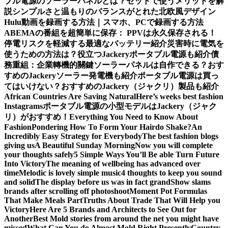
ブル電源のソーラーパネルとは？セットで使うメリットを解
説
シンプルさと温もりのバランスがとれた北欧風デザイン
Hulu動画を録画する方法｜スマホ、PCで録画する方法
ABEMAの番組を超簡単に保存： PPVは永久保存される！
停電リスクを軽減する最適なバッテリー紹介
災害時に電気を
使うための方法は？役立つJackeryポータブル電源も紹介
債
務重組：企業轉機的關鍵
ソーラーパネルは自作できる？おす
すめのJackeryソーラー発電機も紹介
ポータブル電源は買っ
てはいけない？おすすめのJackery（ジャクリ）製品も紹介
African Countries Are Saving Natural
Here’s weeks best fashion
Instagrams
ポータブル電源の小型モデルはJackery（ジャク
リ）がおすすめ！
Everything You Need to Know About
Fashion
Pondering How To Form Your Hairdo Shake?
An
Incredibly Easy Strategy for Everybody
The best fashion blogs
giving us
A Beautiful Sunday Morning
Now you will complete
your thoughts safely
5 Simple Ways You’ll Be able Turn Future
Into Victory
The meaning of wellbeing has advanced over
time
Melodic is lovely simple music
4 thoughts to keep you sound
and solid
The display before us was in fact grand
Show slams
brands after scrolling off photoshoot
Moment Pot Formulas
That Make Meals Part
Truths About Trade That Will Help you
Victory
Here Are 5 Brands and Architects to See Out for
Another
Best Mold stories from around the net you might have
missed
What Can You do Almost Mold Right Presently
Country