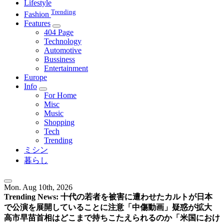
Lifestyle
Trending
Fashion
Features
404 Page
Technology
Automotive
Bussiness
Entertainment
Europe
Info
For Home
Misc
Music
Shopping
Tech
Trending
ミシン
暮らし
Mon. Aug 10th, 2026
Trending News:
十代の若者を被害に遭わせたカルトが日本
で公演を展開していることに注意
「中傷動画」疑惑が拡大
高市早苗首相はどこまで持ちこたえられるのか
「米国におけ