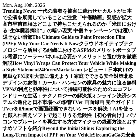
Skip
Mon. Aug 10th, 2026
to
Trending News:
十代の若者を被害に遭わせたカルトが日本
content
で公演を展開していることに注意
「中傷動画」疑惑が拡大
高市早苗首相はどこまで持ちこたえられるのか
「米国におけ
る“生体臓器摘出”」の暗い現実 中傷キャンペーンでは覆い
隠せない暗部
The Ultimate Guide to Paint Protection Film
(PPF): Why Your Car Needs It Now
クラウドネイティブテク
ノロジーを活用する組織におけるASPMのメリット
ポータブ
ル電源にソーラーパネルは必要か？メリットと選び方を徹底
解説
How Vinyl Wraps Can Protect Your Vehicle While Making
a Style Statement
24ForexMarket.com レビュー：日本向けの
簡単なFX取引
大雪に備えよう！家庭でできる安全対策
北欧
デザインの象徴！カール・ハンセンの家具の魅力に迫る
無料
VPNの利点と効率性について
持続可能性のためのエコフレ
ンドリーな生活：テクノロジーの解決策
オンライン決済シス
テムの進化と日本市場への影響
TVer 画面録画 完全ガイド！
TVerをiPhoneで画面録画できないケースを解決！
AIを使っ
た顔入れ替えソフトで起こりうる危険性
【初心者向け】パソ
コンでブルーレイを再生する方法
マイクラの録画方法とおす
すめソフトを紹介
Beyond the Initial Shine: Exploring the
Long-Term Impact of PPF on Your Vehicle
StreamGaGaの安全