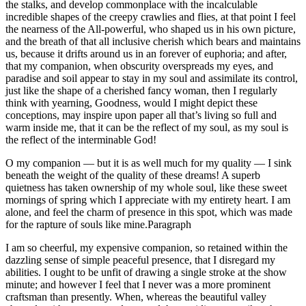
the stalks, and develop commonplace with the incalculable
incredible shapes of the creepy crawlies and flies, at that point I feel
the nearness of the All-powerful, who shaped us in his own picture,
and the breath of that all inclusive cherish which bears and maintains
us, because it drifts around us in an forever of euphoria; and after,
that my companion, when obscurity overspreads my eyes, and
paradise and soil appear to stay in my soul and assimilate its control,
just like the shape of a cherished fancy woman, then I regularly
think with yearning, Goodness, would I might depict these
conceptions, may inspire upon paper all that’s living so full and
warm inside me, that it can be the reflect of my soul, as my soul is
the reflect of the interminable God!
O my companion — but it is as well much for my quality — I sink
beneath the weight of the quality of these dreams! A superb
quietness has taken ownership of my whole soul, like these sweet
mornings of spring which I appreciate with my entirety heart. I am
alone, and feel the charm of presence in this spot, which was made
for the rapture of souls like mine.Paragraph
I am so cheerful, my expensive companion, so retained within the
dazzling sense of simple peaceful presence, that I disregard my
abilities. I ought to be unfit of drawing a single stroke at the show
minute; and however I feel that I never was a more prominent
craftsman than presently. When, whereas the beautiful valley