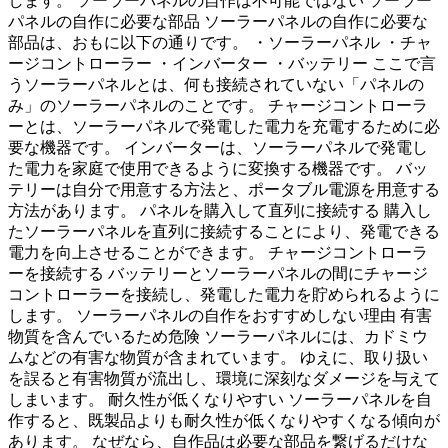
します。 ソーラーパネルの自作は不可能ではない ソーラー
パネルの自作に必要な部品 ソーラーパネルの自作に必要な
部品は、おもに以下の通りです。 ・ソーラーパネル ・チャ
ージコントローラー ・インバーター ・バッテリー ここで言
うソーラーパネルとは、何も接続されていない「パネルの
み」のソーラーパネルのことです。 チャージコントローラ
ーとは、ソーラーパネルで発電した電力を充電するために必
要な機器です。 インバーターは、ソーラーパネルで発電し
た電力を家庭で使用できるように変換する機器です。 バッ
テリーは自分で用意する方法と、ポータブル電源を用意する
方法があります。 パネルを購入して直列に接続する 購入し
たソーラーパネルを直列に接続することにより、発電できる
電力を向上させることができます。 チャージコントローラ
ーを接続する バッテリーとソーラーパネルの間にチャージ
コントローラーを接続し、発電した電力を貯められるように
します。 ソーラーパネルの自作をおすすめしない理由 有害
物質を含んでいるため危険 ソーラーパネルには、カドミウ
ムなどの有害な物質が含まれています。 ゆえに、取り扱い
を誤ると有害物質が流出し、環境に深刻なダメージを与えて
しまいます。 耐久性が低くなりやすい ソーラーパネルを自
作すると、既製品よりも耐久性が低くなりやすくなる傾向が
あります。 なぜなら、自作品は必要な部品を繋げるだけな