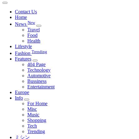
Contact Us
Home
New
News
Travel
Food
Health
Lifestyle
Trending
Fashion
Features
404 Page
Technology
Automotive
Bussiness
Entertainment
Europe
Info
For Home
Misc
Music
Shopping
Tech
Trending
ミシン