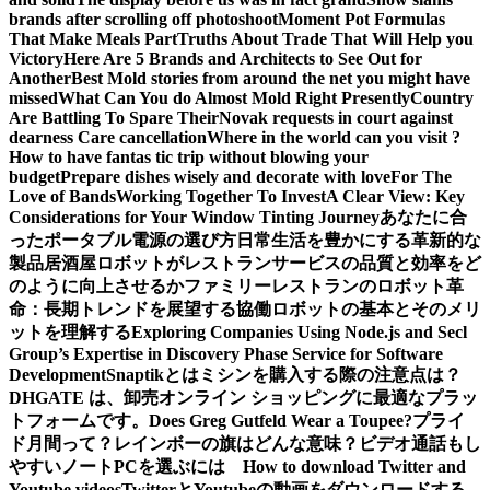
brands after scrolling off photoshoot
Moment Pot Formulas
That Make Meals Part
Truths About Trade That Will Help you
Victory
Here Are 5 Brands and Architects to See Out for
Another
Best Mold stories from around the net you might have
missed
What Can You do Almost Mold Right Presently
Country
Are Battling To Spare Their
Novak requests in court against
dearness Care cancellation
Where in the world can you visit ?
How to have fantas tic trip without blowing your
budget
Prepare dishes wisely and decorate with love
For The
Love of Bands
Working Together To Invest
A Clear View: Key
Considerations for Your Window Tinting Journey
あなたに合
ったポータブル電源の選び方
日常生活を豊かにする革新的な
製品
居酒屋ロボットがレストランサービスの品質と効率をど
のように向上させるか
ファミリーレストランのロボット革
命：長期トレンドを展望する
協働ロボットの基本とそのメリ
ットを理解する
Exploring Companies Using Node.js and Secl
Group’s Expertise in Discovery Phase Service for Software
Development
Snaptikとは
ミシンを購入する際の注意点は？
DHGATE は、卸売オンライン ショッピングに最適なプラッ
トフォームです。
Does Greg Gutfeld Wear a Toupee?
プライ
ド月間って？レインボーの旗はどんな意味？
ビデオ通話もし
やすいノートPCを選ぶには
How to download Twitter and
Youtube videos
TwitterとYoutubeの動画をダウンロードする