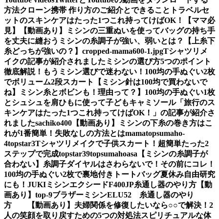
方法
クローン携帯 作り方のご紹介とできること
トラベルセ
ットのスキンケアはたった1つこれ持ってけばOK！【ママ必
見】
【動画あり】ミシンの三重ぬいを使ってバッグの持ち手
を丈夫に縫おう
ミシンの糸調子が強い、弱いとは？【上糸下
糸どっちが強いの？】
cropped-mama600-1.jpg
Tシャツリメ
イクの記事が紹介されました
ミシンの選び方5つのポイント
徹底解説！もうミシン選びで迷わない！
100均の手ぬぐい2枚
でボリューム2段スカート
【ミシン針は100均で買わないで
ね】ミシン糸とボビンも！理由って？】
100均の手ぬぐい1枚
とシュシュを肩ひもに使って子どもキャミソール
「旅行のス
キンケアはたった1つこれ持ってけばOK！」の記事が紹介さ
れました
sachiko400
【動画あり】ミシンの下糸の巻き方はこ
れが1番簡単！失敗なしの方法とは
mama
topsumaho-
4
topstar3
Tシャツリメイクで子供スカート！超簡単たった2
ステップで完成
topstar
39
topsumahoasa
【ミシンの糸調子が
合わない】糸調子ダイヤルはさわらないで！その前にコレ！
100均の手ぬぐい2枚で裏地付きトートバッグ夏休み自由研究
にも！
JUKIミシンエクシードF400JP糸通し器のやり方【動
画あり】
top-9
ブラザーミシンELU52 糸通し器のやり
方 【動画あり】
夫婦関係を修復したいなら○○で解決！2
人の笑顔を取り戻すための5つの対処法
スピリチュアルな体