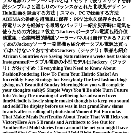
ブル電源のソーラーパネルとは？セットで使うメリットを解
説
シンプルさと温もりのバランスがとれた北欧風デザイン
Hulu動画を録画する方法｜スマホ、PCで録画する方法
ABEMAの番組を超簡単に保存： PPVは永久保存される！
停電リスクを軽減する最適なバッテリー紹介
災害時に電気を
使うための方法は？役立つJackeryポータブル電源も紹介
債
務重組：企業轉機的關鍵
ソーラーパネルは自作できる？おす
すめのJackeryソーラー発電機も紹介
ポータブル電源は買っ
てはいけない？おすすめのJackery（ジャクリ）製品も紹介
African Countries Are Saving Natural
Here’s weeks best fashion
Instagrams
ポータブル電源の小型モデルはJackery（ジャク
リ）がおすすめ！
Everything You Need to Know About
Fashion
Pondering How To Form Your Hairdo Shake?
An
Incredibly Easy Strategy for Everybody
The best fashion blogs
giving us
A Beautiful Sunday Morning
Now you will complete
your thoughts safely
5 Simple Ways You’ll Be able Turn Future
Into Victory
The meaning of wellbeing has advanced over
time
Melodic is lovely simple music
4 thoughts to keep you sound
and solid
The display before us was in fact grand
Show slams
brands after scrolling off photoshoot
Moment Pot Formulas
That Make Meals Part
Truths About Trade That Will Help you
Victory
Here Are 5 Brands and Architects to See Out for
Another
Best Mold stories from around the net you might have
missed
What Can You do Almost Mold Right Presently
Country