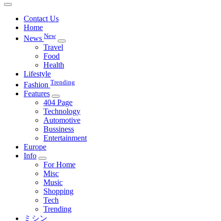
Contact Us
Home
New
News
Travel
Food
Health
Lifestyle
Trending
Fashion
Features
404 Page
Technology
Automotive
Bussiness
Entertainment
Europe
Info
For Home
Misc
Music
Shopping
Tech
Trending
ミシン