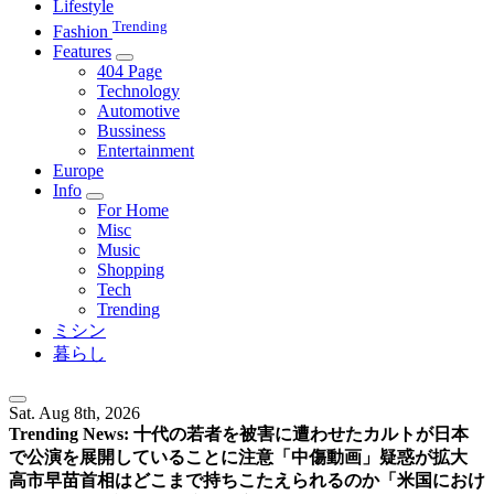
Lifestyle
Trending
Fashion
Features
404 Page
Technology
Automotive
Bussiness
Entertainment
Europe
Info
For Home
Misc
Music
Shopping
Tech
Trending
ミシン
暮らし
Sat. Aug 8th, 2026
Trending News:
十代の若者を被害に遭わせたカルトが日本
で公演を展開していることに注意
「中傷動画」疑惑が拡大
高市早苗首相はどこまで持ちこたえられるのか
「米国におけ