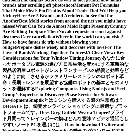
brands after scrolling off photoshoot
Moment Pot Formulas
That Make Meals Part
Truths About Trade That Will Help you
Victory
Here Are 5 Brands and Architects to See Out for
Another
Best Mold stories from around the net you might have
missed
What Can You do Almost Mold Right Presently
Country
Are Battling To Spare Their
Novak requests in court against
dearness Care cancellation
Where in the world can you visit ?
How to have fantas tic trip without blowing your
budget
Prepare dishes wisely and decorate with love
For The
Love of Bands
Working Together To Invest
A Clear View: Key
Considerations for Your Window Tinting Journey
あなたに合
ったポータブル電源の選び方
日常生活を豊かにする革新的な
製品
居酒屋ロボットがレストランサービスの品質と効率をど
のように向上させるか
ファミリーレストランのロボット革
命：長期トレンドを展望する
協働ロボットの基本とそのメリ
ットを理解する
Exploring Companies Using Node.js and Secl
Group’s Expertise in Discovery Phase Service for Software
Development
Snaptikとは
ミシンを購入する際の注意点は？
DHGATE は、卸売オンライン ショッピングに最適なプラッ
トフォームです。
Does Greg Gutfeld Wear a Toupee?
プライ
ド月間って？レインボーの旗はどんな意味？
ビデオ通話もし
やすいノートPCを選ぶには
How to download Twitter and
Youtube videos
TwitterとYoutubeの動画をダウンロードする