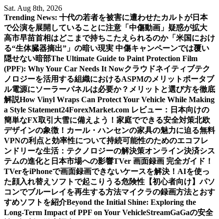
Skip
Sat. Aug 8th, 2026
to
Trending News:
十代の若者を被害に遭わせたカルトが日本
content
で公演を展開していることに注意
「中傷動画」疑惑が拡大
高市早苗首相はどこまで持ちこたえられるのか
「米国におけ
る“生体臓器摘出”」の暗い現実 中傷キャンペーンでは覆い
隠せない暗部
The Ultimate Guide to Paint Protection Film
(PPF): Why Your Car Needs It Now
クラウドネイティブテク
ノロジーを活用する組織におけるASPMのメリット
ポータブ
ル電源にソーラーパネルは必要か？メリットと選び方を徹底
解説
How Vinyl Wraps Can Protect Your Vehicle While Making
a Style Statement
24ForexMarket.com レビュー：日本向けの
簡単なFX取引
大雪に備えよう！家庭でできる安全対策
北欧
デザインの象徴！カール・ハンセンの家具の魅力に迫る
無料
VPNの利点と効率性について
持続可能性のためのエコフレ
ンドリーな生活：テクノロジーの解決策
オンライン決済シス
テムの進化と日本市場への影響
TVer 画面録画 完全ガイド！
TVerをiPhoneで画面録画できないケースを解決！
AIを使っ
た顔入れ替えソフトで起こりうる危険性
【初心者向け】パソ
コンでブルーレイを再生する方法
マイクラの録画方法とおす
すめソフトを紹介
Beyond the Initial Shine: Exploring the
Long-Term Impact of PPF on Your Vehicle
StreamGaGaの安全