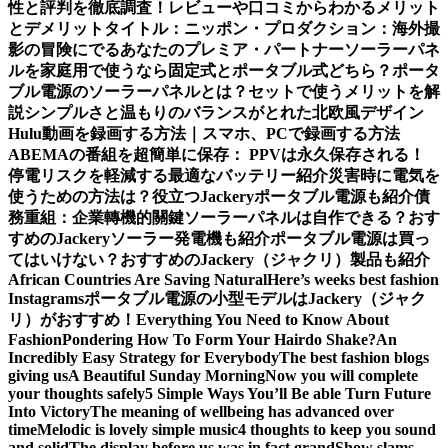
性と評判を徹底調査！レビューや口コミからわかるメリット
とデメリット
タイトル：ニッポン・プロダクション：海外撮
影の冒険にでるあなたのプレミア・パートナー
ソーラーパネ
ルを家庭用で使うなら固定式とポータブル式どちら？
ポータ
ブル電源のソーラーパネルとは？セットで使うメリットを解
説
シンプルさと温もりのバランスがとれた北欧風デザイン
Hulu動画を録画する方法｜スマホ、PCで録画する方法
ABEMAの番組を超簡単に保存： PPVは永久保存される！
停電リスクを軽減する最適なバッテリー紹介
災害時に電気を
使うための方法は？役立つJackeryポータブル電源も紹介
債
務重組：企業轉機的關鍵
ソーラーパネルは自作できる？おす
すめのJackeryソーラー発電機も紹介
ポータブル電源は買っ
てはいけない？おすすめのJackery（ジャクリ）製品も紹介
African Countries Are Saving Natural
Here’s weeks best fashion
Instagrams
ポータブル電源の小型モデルはJackery（ジャク
リ）がおすすめ！
Everything You Need to Know About
Fashion
Pondering How To Form Your Hairdo Shake?
An
Incredibly Easy Strategy for Everybody
The best fashion blogs
giving us
A Beautiful Sunday Morning
Now you will complete
your thoughts safely
5 Simple Ways You’ll Be able Turn Future
Into Victory
The meaning of wellbeing has advanced over
time
Melodic is lovely simple music
4 thoughts to keep you sound
and solid
The display before us was in fact grand
Show slams