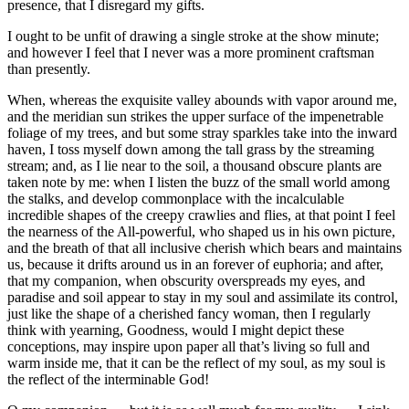
presence, that I disregard my gifts.
I ought to be unfit of drawing a single stroke at the show minute;
and however I feel that I never was a more prominent craftsman
than presently.
When, whereas the exquisite valley abounds with vapor around me,
and the meridian sun strikes the upper surface of the impenetrable
foliage of my trees, and but some stray sparkles take into the inward
haven, I toss myself down among the tall grass by the streaming
stream; and, as I lie near to the soil, a thousand obscure plants are
taken note by me: when I listen the buzz of the small world among
the stalks, and develop commonplace with the incalculable
incredible shapes of the creepy crawlies and flies, at that point I feel
the nearness of the All-powerful, who shaped us in his own picture,
and the breath of that all inclusive cherish which bears and maintains
us, because it drifts around us in an forever of euphoria; and after,
that my companion, when obscurity overspreads my eyes, and
paradise and soil appear to stay in my soul and assimilate its control,
just like the shape of a cherished fancy woman, then I regularly
think with yearning, Goodness, would I might depict these
conceptions, may inspire upon paper all that’s living so full and
warm inside me, that it can be the reflect of my soul, as my soul is
the reflect of the interminable God!