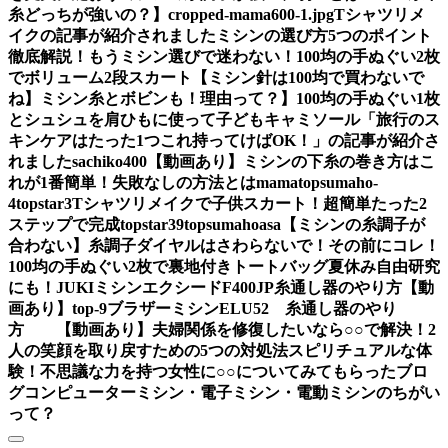
糸どっちが強いの？】
cropped-mama600-1.jpg
Tシャツリメ
イクの記事が紹介されました
ミシンの選び方5つのポイント
徹底解説！もうミシン選びで迷わない！
100均の手ぬぐい2枚
でボリューム2段スカート
【ミシン針は100均で買わないで
ね】ミシン糸とボビンも！理由って？】
100均の手ぬぐい1枚
とシュシュを肩ひもに使って子どもキャミソール
「旅行のス
キンケアはたった1つこれ持ってけばOK！」の記事が紹介さ
れました
sachiko400
【動画あり】ミシンの下糸の巻き方はこ
れが1番簡単！失敗なしの方法とは
mama
topsumaho-
4
topstar3
Tシャツリメイクで子供スカート！超簡単たった2
ステップで完成
topstar
39
topsumahoasa
【ミシンの糸調子が
合わない】糸調子ダイヤルはさわらないで！その前にコレ！
100均の手ぬぐい2枚で裏地付きトートバッグ夏休み自由研究
にも！
JUKIミシンエクシードF400JP糸通し器のやり方【動
画あり】
top-9
ブラザーミシンELU52 糸通し器のやり
方 【動画あり】
夫婦関係を修復したいなら○○で解決！2
人の笑顔を取り戻すための5つの対処法
スピリチュアルな体
験！不思議な力を持つ女性に○○についてみてもらったブロ
グ
コンピューターミシン・電子ミシン・電動ミシンのちがい
って？