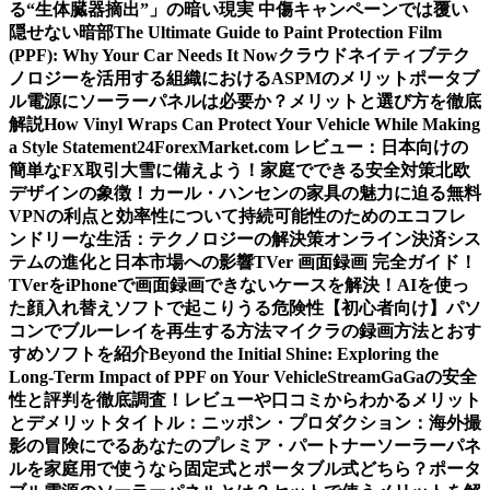
る“生体臓器摘出”」の暗い現実 中傷キャンペーンでは覆い
隠せない暗部
The Ultimate Guide to Paint Protection Film
(PPF): Why Your Car Needs It Now
クラウドネイティブテク
ノロジーを活用する組織におけるASPMのメリット
ポータブ
ル電源にソーラーパネルは必要か？メリットと選び方を徹底
解説
How Vinyl Wraps Can Protect Your Vehicle While Making
a Style Statement
24ForexMarket.com レビュー：日本向けの
簡単なFX取引
大雪に備えよう！家庭でできる安全対策
北欧
デザインの象徴！カール・ハンセンの家具の魅力に迫る
無料
VPNの利点と効率性について
持続可能性のためのエコフレ
ンドリーな生活：テクノロジーの解決策
オンライン決済シス
テムの進化と日本市場への影響
TVer 画面録画 完全ガイド！
TVerをiPhoneで画面録画できないケースを解決！
AIを使っ
た顔入れ替えソフトで起こりうる危険性
【初心者向け】パソ
コンでブルーレイを再生する方法
マイクラの録画方法とおす
すめソフトを紹介
Beyond the Initial Shine: Exploring the
Long-Term Impact of PPF on Your Vehicle
StreamGaGaの安全
性と評判を徹底調査！レビューや口コミからわかるメリット
とデメリット
タイトル：ニッポン・プロダクション：海外撮
影の冒険にでるあなたのプレミア・パートナー
ソーラーパネ
ルを家庭用で使うなら固定式とポータブル式どちら？
ポータ