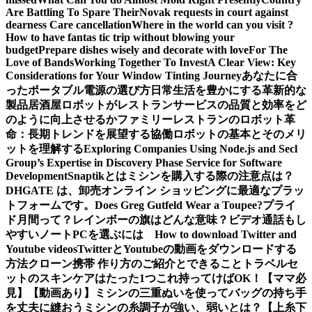
Are Battling To Spare Their
Novak requests in court against
dearness Care cancellation
Where in the world can you visit ?
How to have fantas tic trip without blowing your
budget
Prepare dishes wisely and decorate with love
For The
Love of Bands
Working Together To Invest
A Clear View: Key
Considerations for Your Window Tinting Journey
あなたに合
ったポータブル電源の選び方
日常生活を豊かにする革新的な
製品
居酒屋ロボットがレストランサービスの品質と効率をど
のように向上させるか
ファミリーレストランのロボット革
命：長期トレンドを展望する
協働ロボットの基本とそのメリ
ットを理解する
Exploring Companies Using Node.js and Secl
Group’s Expertise in Discovery Phase Service for Software
Development
Snaptikとは
ミシンを購入する際の注意点は？
DHGATE は、卸売オンライン ショッピングに最適なプラッ
トフォームです。
Does Greg Gutfeld Wear a Toupee?
プライ
ド月間って？レインボーの旗はどんな意味？
ビデオ通話もし
やすいノートPCを選ぶには
How to download Twitter and
Youtube videos
TwitterとYoutubeの動画をダウンロードする
方法
クローン携帯 作り方のご紹介とできること
トラベルセ
ットのスキンケアはたった1つこれ持ってけばOK！【ママ必
見】
【動画あり】ミシンの三重ぬいを使ってバッグの持ち手
を丈夫に縫おう
ミシンの糸調子が強い、弱いとは？【上糸下