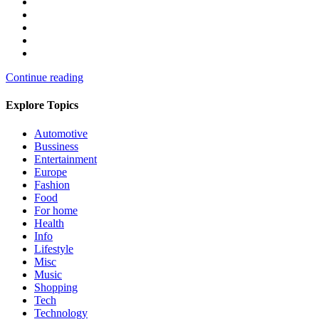
Continue reading
Explore Topics
Automotive
Bussiness
Entertainment
Europe
Fashion
Food
For home
Health
Info
Lifestyle
Misc
Music
Shopping
Tech
Technology