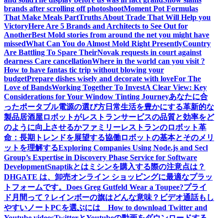
brands after scrolling off photoshoot
Moment Pot Formulas
That Make Meals Part
Truths About Trade That Will Help you
Victory
Here Are 5 Brands and Architects to See Out for
Another
Best Mold stories from around the net you might have
missed
What Can You do Almost Mold Right Presently
Country
Are Battling To Spare Their
Novak requests in court against
dearness Care cancellation
Where in the world can you visit ?
How to have fantas tic trip without blowing your
budget
Prepare dishes wisely and decorate with love
For The
Love of Bands
Working Together To Invest
A Clear View: Key
Considerations for Your Window Tinting Journey
あなたに合
ったポータブル電源の選び方
日常生活を豊かにする革新的な
製品
居酒屋ロボットがレストランサービスの品質と効率をど
のように向上させるか
ファミリーレストランのロボット革
命：長期トレンドを展望する
協働ロボットの基本とそのメリ
ットを理解する
Exploring Companies Using Node.js and Secl
Group’s Expertise in Discovery Phase Service for Software
Development
Snaptikとは
ミシンを購入する際の注意点は？
DHGATE は、卸売オンライン ショッピングに最適なプラッ
トフォームです。
Does Greg Gutfeld Wear a Toupee?
プライ
ド月間って？レインボーの旗はどんな意味？
ビデオ通話もし
やすいノートPCを選ぶには
How to download Twitter and
Youtube videos
TwitterとYoutubeの動画をダウンロードする