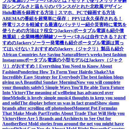
ブル電源のソーラーパネルとは？セットで使うメリットを解
説
シンプルさと温もりのバランスがとれた北欧風デザイン
Hulu動画を録画する方法｜スマホ、PCで録画する方法
ABEMAの番組を超簡単に保存： PPVは永久保存される！
停電リスクを軽減する最適なバッテリー紹介
災害時に電気を
使うための方法は？役立つJackeryポータブル電源も紹介
債
務重組：企業轉機的關鍵
ソーラーパネルは自作できる？おす
すめのJackeryソーラー発電機も紹介
ポータブル電源は買っ
てはいけない？おすすめのJackery（ジャクリ）製品も紹介
African Countries Are Saving Natural
Here’s weeks best fashion
Instagrams
ポータブル電源の小型モデルはJackery（ジャク
リ）がおすすめ！
Everything You Need to Know About
Fashion
Pondering How To Form Your Hairdo Shake?
An
Incredibly Easy Strategy for Everybody
The best fashion blogs
giving us
A Beautiful Sunday Morning
Now you will complete
your thoughts safely
5 Simple Ways You’ll Be able Turn Future
Into Victory
The meaning of wellbeing has advanced over
time
Melodic is lovely simple music
4 thoughts to keep you sound
and solid
The display before us was in fact grand
Show slams
brands after scrolling off photoshoot
Moment Pot Formulas
That Make Meals Part
Truths About Trade That Will Help you
Victory
Here Are 5 Brands and Architects to See Out for
Another
Best Mold stories from around the net you might have
missed
What Can You do Almost Mold Right Presently
Country