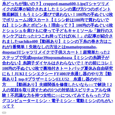
糸どっちが強いの？】
cropped-mama600-1.jpg
Tシャツリメ
イクの記事が紹介されました
ミシンの選び方5つのポイント
徹底解説！もうミシン選びで迷わない！
100均の手ぬぐい2枚
でボリューム2段スカート
【ミシン針は100均で買わないで
ね】ミシン糸とボビンも！理由って？】
100均の手ぬぐい1枚
とシュシュを肩ひもに使って子どもキャミソール
「旅行のス
キンケアはたった1つこれ持ってけばOK！」の記事が紹介さ
れました
sachiko400
【動画あり】ミシンの下糸の巻き方はこ
れが1番簡単！失敗なしの方法とは
mama
topsumaho-
4
topstar3
Tシャツリメイクで子供スカート！超簡単たった2
ステップで完成
topstar
39
topsumahoasa
【ミシンの糸調子が
合わない】糸調子ダイヤルはさわらないで！その前にコレ！
100均の手ぬぐい2枚で裏地付きトートバッグ夏休み自由研究
にも！
JUKIミシンエクシードF400JP糸通し器のやり方【動
画あり】
top-9
ブラザーミシンELU52 糸通し器のやり
方 【動画あり】
夫婦関係を修復したいなら○○で解決！2
人の笑顔を取り戻すための5つの対処法
スピリチュアルな体
験！不思議な力を持つ女性に○○についてみてもらったブロ
グ
コンピューターミシン・電子ミシン・電動ミシンのちがい
って？