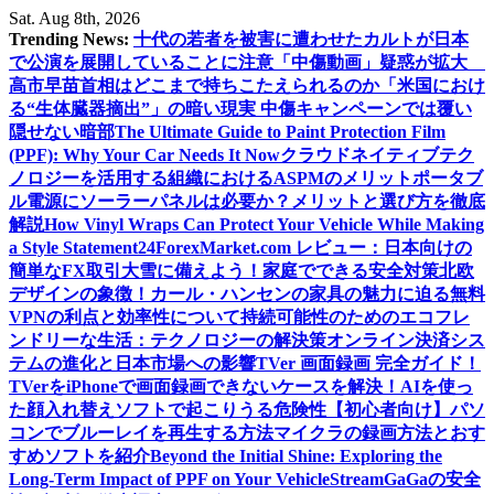
Skip
Sat. Aug 8th, 2026
to
Trending News:
十代の若者を被害に遭わせたカルトが日本
content
で公演を展開していることに注意
「中傷動画」疑惑が拡大
高市早苗首相はどこまで持ちこたえられるのか
「米国におけ
る“生体臓器摘出”」の暗い現実 中傷キャンペーンでは覆い
隠せない暗部
The Ultimate Guide to Paint Protection Film
(PPF): Why Your Car Needs It Now
クラウドネイティブテク
ノロジーを活用する組織におけるASPMのメリット
ポータブ
ル電源にソーラーパネルは必要か？メリットと選び方を徹底
解説
How Vinyl Wraps Can Protect Your Vehicle While Making
a Style Statement
24ForexMarket.com レビュー：日本向けの
簡単なFX取引
大雪に備えよう！家庭でできる安全対策
北欧
デザインの象徴！カール・ハンセンの家具の魅力に迫る
無料
VPNの利点と効率性について
持続可能性のためのエコフレ
ンドリーな生活：テクノロジーの解決策
オンライン決済シス
テムの進化と日本市場への影響
TVer 画面録画 完全ガイド！
TVerをiPhoneで画面録画できないケースを解決！
AIを使っ
た顔入れ替えソフトで起こりうる危険性
【初心者向け】パソ
コンでブルーレイを再生する方法
マイクラの録画方法とおす
すめソフトを紹介
Beyond the Initial Shine: Exploring the
Long-Term Impact of PPF on Your Vehicle
StreamGaGaの安全