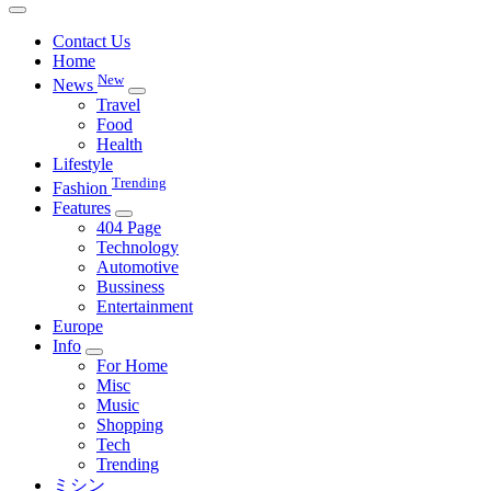
Contact Us
Home
New
News
Travel
Food
Health
Lifestyle
Trending
Fashion
Features
404 Page
Technology
Automotive
Bussiness
Entertainment
Europe
Info
For Home
Misc
Music
Shopping
Tech
Trending
ミシン