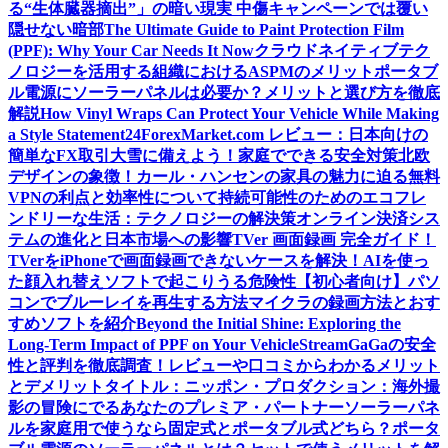
る“生体臓器摘出”」の暗い現実 中傷キャンペーンでは覆い
隠せない暗部
The Ultimate Guide to Paint Protection Film
(PPF): Why Your Car Needs It Now
クラウドネイティブテク
ノロジーを活用する組織におけるASPMのメリット
ポータブ
ル電源にソーラーパネルは必要か？メリットと選び方を徹底
解説
How Vinyl Wraps Can Protect Your Vehicle While Making
a Style Statement
24ForexMarket.com レビュー：日本向けの
簡単なFX取引
大雪に備えよう！家庭でできる安全対策
北欧
デザインの象徴！カール・ハンセンの家具の魅力に迫る
無料
VPNの利点と効率性について
持続可能性のためのエコフレ
ンドリーな生活：テクノロジーの解決策
オンライン決済シス
テムの進化と日本市場への影響
TVer 画面録画 完全ガイド！
TVerをiPhoneで画面録画できないケースを解決！
AIを使っ
た顔入れ替えソフトで起こりうる危険性
【初心者向け】パソ
コンでブルーレイを再生する方法
マイクラの録画方法とおす
すめソフトを紹介
Beyond the Initial Shine: Exploring the
Long-Term Impact of PPF on Your Vehicle
StreamGaGaの安全
性と評判を徹底調査！レビューや口コミからわかるメリット
とデメリット
タイトル：ニッポン・プロダクション：海外撮
影の冒険にでるあなたのプレミア・パートナー
ソーラーパネ
ルを家庭用で使うなら固定式とポータブル式どちら？
ポータ