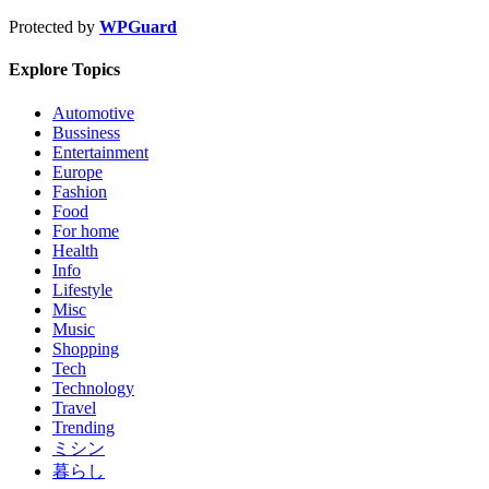
Protected by
WPGuard
Explore Topics
Automotive
Bussiness
Entertainment
Europe
Fashion
Food
For home
Health
Info
Lifestyle
Misc
Music
Shopping
Tech
Technology
Travel
Trending
ミシン
暮らし