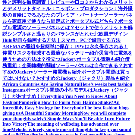
性と評判を徹底調査！レビューや口コミからわかるメリット
とデメリット
タイトル：ニッポン・プロダクション：海外撮
影の冒険にでるあなたのプレミア・パートナー
ソーラーパネ
ルを家庭用で使うなら固定式とポータブル式どちら？
ポータ
ブル電源のソーラーパネルとは？セットで使うメリットを解
説
シンプルさと温もりのバランスがとれた北欧風デザイン
Hulu動画を録画する方法｜スマホ、PCで録画する方法
ABEMAの番組を超簡単に保存： PPVは永久保存される！
停電リスクを軽減する最適なバッテリー紹介
災害時に電気を
使うための方法は？役立つJackeryポータブル電源も紹介
債
務重組：企業轉機的關鍵
ソーラーパネルは自作できる？おす
すめのJackeryソーラー発電機も紹介
ポータブル電源は買っ
てはいけない？おすすめのJackery（ジャクリ）製品も紹介
African Countries Are Saving Natural
Here’s weeks best fashion
Instagrams
ポータブル電源の小型モデルはJackery（ジャク
リ）がおすすめ！
Everything You Need to Know About
Fashion
Pondering How To Form Your Hairdo Shake?
An
Incredibly Easy Strategy for Everybody
The best fashion blogs
giving us
A Beautiful Sunday Morning
Now you will complete
your thoughts safely
5 Simple Ways You’ll Be able Turn Future
Into Victory
The meaning of wellbeing has advanced over
time
Melodic is lovely simple music
4 thoughts to keep you sound
and solid
The display before us was in fact grand
Show slams