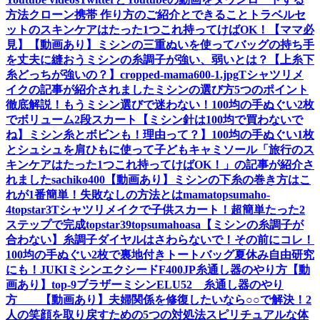
方法
クローン携帯 作り方のご紹介とできること
トラベルセ
ットのスキンケアはたった1つこれ持ってけばOK！【ママ必
見】
【動画あり】ミシンの三重ぬいを使ってバッグの持ち手
を丈夫に縫おう
ミシンの糸調子が強い、弱いとは？【上糸下
糸どっちが強いの？】
cropped-mama600-1.jpg
Tシャツリメ
イクの記事が紹介されました
ミシンの選び方5つのポイント
徹底解説！もうミシン選びで迷わない！
100均の手ぬぐい2枚
でボリューム2段スカート
【ミシン針は100均で買わないで
ね】ミシン糸とボビンも！理由って？】
100均の手ぬぐい1枚
とシュシュを肩ひもに使って子どもキャミソール
「旅行のス
キンケアはたった1つこれ持ってけばOK！」の記事が紹介さ
れました
sachiko400
【動画あり】ミシンの下糸の巻き方はこ
れが1番簡単！失敗なしの方法とは
mama
topsumaho-
4
topstar3
Tシャツリメイクで子供スカート！超簡単たった2
ステップで完成
topstar
39
topsumahoasa
【ミシンの糸調子が
合わない】糸調子ダイヤルはさわらないで！その前にコレ！
100均の手ぬぐい2枚で裏地付きトートバッグ夏休み自由研究
にも！
JUKIミシンエクシードF400JP糸通し器のやり方【動
画あり】
top-9
ブラザーミシンELU52 糸通し器のやり
方 【動画あり】
夫婦関係を修復したいなら○○で解決！2
人の笑顔を取り戻すための5つの対処法
スピリチュアルな体