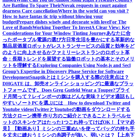
Are Battling To Spare Their
Novak requests in court against
dearness Care cancellation
Where in the world can you visit ?
How to have fantas tic trip without blowing your
budget
Prepare dishes wisely and decorate with love
For The
Love of Bands
Working Together To Invest
A Clear View: Key
Considerations for Your Window Tinting Journey
あなたに合
ったポータブル電源の選び方
日常生活を豊かにする革新的な
製品
居酒屋ロボットがレストランサービスの品質と効率をど
のように向上させるか
ファミリーレストランのロボット革
命：長期トレンドを展望する
協働ロボットの基本とそのメリ
ットを理解する
Exploring Companies Using Node.js and Secl
Group’s Expertise in Discovery Phase Service for Software
Development
Snaptikとは
ミシンを購入する際の注意点は？
DHGATE は、卸売オンライン ショッピングに最適なプラッ
トフォームです。
Does Greg Gutfeld Wear a Toupee?
プライ
ド月間って？レインボーの旗はどんな意味？
ビデオ通話もし
やすいノートPCを選ぶには
How to download Twitter and
Youtube videos
TwitterとYoutubeの動画をダウンロードする
方法
クローン携帯 作り方のご紹介とできること
トラベルセ
ットのスキンケアはたった1つこれ持ってけばOK！【ママ必
見】
【動画あり】ミシンの三重ぬいを使ってバッグの持ち手
を丈夫に縫おう
ミシンの糸調子が強い、弱いとは？【上糸下