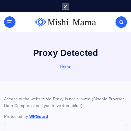
S
k
i
p
t
o
c
o
Proxy Detected
n
t
Home
e
n
t
Access to the website via Proxy is not allowed (Disable Browser
Data Compression if you have it enabled)
Protected by
WPGuard