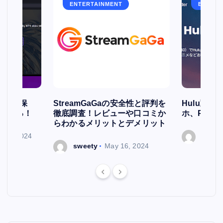
ENTERTAINMENT
ENTERT
簡単に保
StreamGaGaの安全性と評判を
Hulu動
存される！
徹底調査！レビューや口コミか
ホ、PCで
らわかるメリットとデメリット
ry 7, 2024
sweet
sweety
May 16, 2024