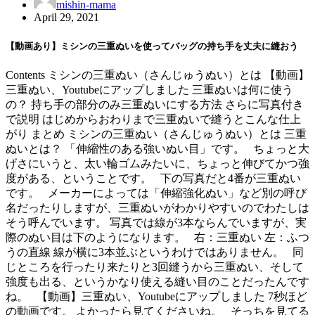
mishin-mama
April 29, 2021
【動画あり】ミシンの三重ぬいを使ってバッグの持ち手を丈夫に縫おう
Contents ミシンの三重ぬい（さんじゅうぬい）とは 【動画】
三重ぬい、Youtubeにアップしました 三重ぬいは何に使う
の？ 持ち手の部分のみ三重ぬいにする方法 さらに写真付き
で説明 はじめからおわりまで三重ぬいで縫うとこんな仕上
がり まとめ ミシンの三重ぬい（さんじゅうぬい）とは 三重
ぬいとは？ 「伸縮性のある強いぬい目」です。 ちょっと大
げさにいうと、太い輪ゴムみたいに、ちょっと伸びてかつ強
度がある、ということです。 下の写真だと4番が三重ぬい
です。 メーカーによっては「伸縮強化ぬい」など別の呼び
名だったりしますが、三重ぬいがわかりやすいのでわたしは
そう呼んでいます。 写真では線が3本ならんでいますが、実
際のぬい目は下のようになります。 右：三重ぬい 左：ふつ
うの直線 線が横に3本並ぶというわけではありません。 同
じところを行ったり来たりと3回縫うから三重ぬい、そして
強度も出る、というかなり使える縫い目のことだったんです
ね。 【動画】三重ぬい、Youtubeにアップしました 7秒ほど
の動画です。 よかったら見てくださいね。 そっちを見てる