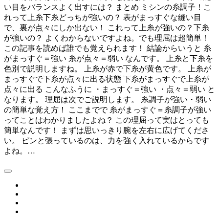
い目をバランスよく出すには？ まとめ ミシンの糸調子！こ
れって上糸下糸どっちが強いの？ 表がまっすぐな縫い目
で、裏が点々にしか出ない！ これって上糸が強いの？下糸
が強いの？ よくわからないですよね。でも理屈は超簡単！
この記事を読めば誰でも覚えられます！ 結論からいうと 糸
がまっすぐ＝強い 糸が点々＝弱い なんです。 上糸と下糸を
色別で説明しますね。 上糸が赤で下糸が黄色です。 上糸が
まっすぐで下糸が点々に出る状態 下糸がまっすぐで上糸が
点々に出る こんなふうに ・まっすぐ＝強い ・点々＝弱い と
なります。 理屈は次でご説明します。 糸調子が強い・弱い
の簡単な覚え方！ ここまでで 糸がまっすぐ＝糸調子が強い
ってことはわかりましたよね？ この理屈って実はとっても
簡単なんです！ まずは思いっきり腕を左右に広げてくださ
い。 ピンと張っているのは、力を強く入れているからです
よね。…