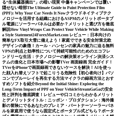
る“生体臓器摘出”」の暗い現実 中傷キャンペーンでは覆い
隠せない暗部
The Ultimate Guide to Paint Protection Film
(PPF): Why Your Car Needs It Now
クラウドネイティブテク
ノロジーを活用する組織におけるASPMのメリット
ポータブ
ル電源にソーラーパネルは必要か？メリットと選び方を徹底
解説
How Vinyl Wraps Can Protect Your Vehicle While Making
a Style Statement
24ForexMarket.com レビュー：日本向けの
簡単なFX取引
大雪に備えよう！家庭でできる安全対策
北欧
デザインの象徴！カール・ハンセンの家具の魅力に迫る
無料
VPNの利点と効率性について
持続可能性のためのエコフレ
ンドリーな生活：テクノロジーの解決策
オンライン決済シス
テムの進化と日本市場への影響
TVer 画面録画 完全ガイド！
TVerをiPhoneで画面録画できないケースを解決！
AIを使っ
た顔入れ替えソフトで起こりうる危険性
【初心者向け】パソ
コンでブルーレイを再生する方法
マイクラの録画方法とおす
すめソフトを紹介
Beyond the Initial Shine: Exploring the
Long-Term Impact of PPF on Your Vehicle
StreamGaGaの安全
性と評判を徹底調査！レビューや口コミからわかるメリット
とデメリット
タイトル：ニッポン・プロダクション：海外撮
影の冒険にでるあなたのプレミア・パートナー
ソーラーパネ
ルを家庭用で使うなら固定式とポータブル式どちら？
ポータ