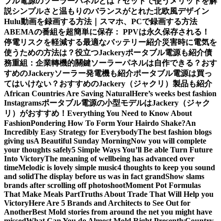
ブル電源のソーラーパネルとは？セットで使うメリットを解
説
シンプルさと温もりのバランスがとれた北欧風デザイン
Hulu動画を録画する方法｜スマホ、PCで録画する方法
ABEMAの番組を超簡単に保存： PPVは永久保存される！
停電リスクを軽減する最適なバッテリー紹介
災害時に電気を
使うための方法は？役立つJackeryポータブル電源も紹介
債
務重組：企業轉機的關鍵
ソーラーパネルは自作できる？おす
すめのJackeryソーラー発電機も紹介
ポータブル電源は買っ
てはいけない？おすすめのJackery（ジャクリ）製品も紹介
African Countries Are Saving Natural
Here’s weeks best fashion
Instagrams
ポータブル電源の小型モデルはJackery（ジャク
リ）がおすすめ！
Everything You Need to Know About
Fashion
Pondering How To Form Your Hairdo Shake?
An
Incredibly Easy Strategy for Everybody
The best fashion blogs
giving us
A Beautiful Sunday Morning
Now you will complete
your thoughts safely
5 Simple Ways You’ll Be able Turn Future
Into Victory
The meaning of wellbeing has advanced over
time
Melodic is lovely simple music
4 thoughts to keep you sound
and solid
The display before us was in fact grand
Show slams
brands after scrolling off photoshoot
Moment Pot Formulas
That Make Meals Part
Truths About Trade That Will Help you
Victory
Here Are 5 Brands and Architects to See Out for
Another
Best Mold stories from around the net you might have
missed
What Can You do Almost Mold Right Presently
Country