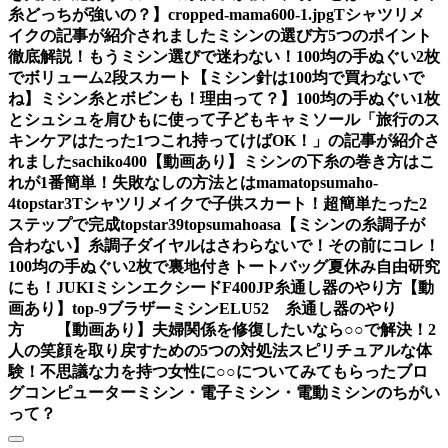
糸どっちが強いの？】
cropped-mama600-1.jpg
Tシャツリメ
イクの記事が紹介されました
ミシンの選び方5つのポイント
徹底解説！もうミシン選びで迷わない！
100均の手ぬぐい2枚
でボリューム2段スカート
【ミシン針は100均で買わないで
ね】ミシン糸とボビンも！理由って？】
100均の手ぬぐい1枚
とシュシュを肩ひもに使って子どもキャミソール
「旅行のス
キンケアはたった1つこれ持ってけばOK！」の記事が紹介さ
れました
sachiko400
【動画あり】ミシンの下糸の巻き方はこ
れが1番簡単！失敗なしの方法とは
mama
topsumaho-
4
topstar3
Tシャツリメイクで子供スカート！超簡単たった2
ステップで完成
topstar
39
topsumahoasa
【ミシンの糸調子が
合わない】糸調子ダイヤルはさわらないで！その前にコレ！
100均の手ぬぐい2枚で裏地付きトートバッグ夏休み自由研究
にも！
JUKIミシンエクシードF400JP糸通し器のやり方【動
画あり】
top-9
ブラザーミシンELU52 糸通し器のやり
方 【動画あり】
夫婦関係を修復したいなら○○で解決！2
人の笑顔を取り戻すための5つの対処法
スピリチュアルな体
験！不思議な力を持つ女性に○○についてみてもらったブロ
グ
コンピューターミシン・電子ミシン・電動ミシンのちがい
って？