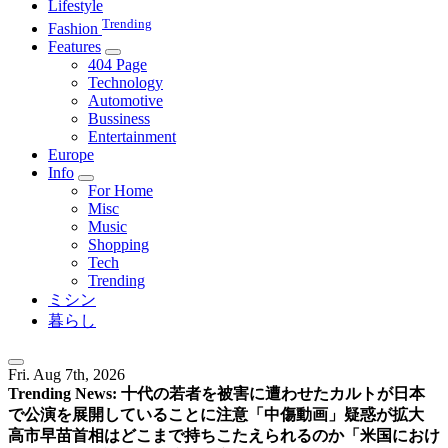
Lifestyle
Trending
Fashion
Features
404 Page
Technology
Automotive
Bussiness
Entertainment
Europe
Info
For Home
Misc
Music
Shopping
Tech
Trending
ミシン
暮らし
Fri. Aug 7th, 2026
Trending News:
十代の若者を被害に遭わせたカルトが日本
で公演を展開していることに注意
「中傷動画」疑惑が拡大
高市早苗首相はどこまで持ちこたえられるのか
「米国におけ