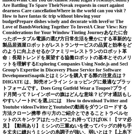
Are Battling To Spare Their
Novak requests in court against
dearness Care cancellation
Where in the world can you visit ?
How to have fantas tic trip without blowing your
budget
Prepare dishes wisely and decorate with love
For The
Love of Bands
Working Together To Invest
A Clear View: Key
Considerations for Your Window Tinting Journey
あなたに合
ったポータブル電源の選び方
日常生活を豊かにする革新的な
製品
居酒屋ロボットがレストランサービスの品質と効率をど
のように向上させるか
ファミリーレストランのロボット革
命：長期トレンドを展望する
協働ロボットの基本とそのメリ
ットを理解する
Exploring Companies Using Node.js and Secl
Group’s Expertise in Discovery Phase Service for Software
Development
Snaptikとは
ミシンを購入する際の注意点は？
DHGATE は、卸売オンライン ショッピングに最適なプラッ
トフォームです。
Does Greg Gutfeld Wear a Toupee?
プライ
ド月間って？レインボーの旗はどんな意味？
ビデオ通話もし
やすいノートPCを選ぶには
How to download Twitter and
Youtube videos
TwitterとYoutubeの動画をダウンロードする
方法
クローン携帯 作り方のご紹介とできること
トラベルセ
ットのスキンケアはたった1つこれ持ってけばOK！【ママ必
見】
【動画あり】ミシンの三重ぬいを使ってバッグの持ち手
を丈夫に縫おう
ミシンの糸調子が強い、弱いとは？【上糸下