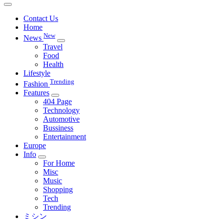
Contact Us
Home
New
News
Travel
Food
Health
Lifestyle
Trending
Fashion
Features
404 Page
Technology
Automotive
Bussiness
Entertainment
Europe
Info
For Home
Misc
Music
Shopping
Tech
Trending
ミシン