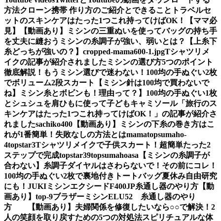
方法
クローン携帯 作り方のご紹介とできること
トラベルセ
ットのスキンケアはたった1つこれ持ってけばOK！【ママ必
見】
【動画あり】ミシンの三重ぬいを使ってバッグの持ち手
を丈夫に縫おう
ミシンの糸調子が強い、弱いとは？【上糸下
糸どっちが強いの？】
cropped-mama600-1.jpg
Tシャツリメ
イクの記事が紹介されました
ミシンの選び方5つのポイント
徹底解説！もうミシン選びで迷わない！
100均の手ぬぐい2枚
でボリューム2段スカート
【ミシン針は100均で買わないで
ね】ミシン糸とボビンも！理由って？】
100均の手ぬぐい1枚
とシュシュを肩ひもに使って子どもキャミソール
「旅行のス
キンケアはたった1つこれ持ってけばOK！」の記事が紹介さ
れました
sachiko400
【動画あり】ミシンの下糸の巻き方はこ
れが1番簡単！失敗なしの方法とは
mama
topsumaho-
4
topstar3
Tシャツリメイクで子供スカート！超簡単たった2
ステップで完成
topstar
39
topsumahoasa
【ミシンの糸調子が
合わない】糸調子ダイヤルはさわらないで！その前にコレ！
100均の手ぬぐい2枚で裏地付きトートバッグ夏休み自由研究
にも！
JUKIミシンエクシードF400JP糸通し器のやり方【動
画あり】
top-9
ブラザーミシンELU52 糸通し器のやり
方 【動画あり】
夫婦関係を修復したいなら○○で解決！2
人の笑顔を取り戻すための5つの対処法
スピリチュアルな体