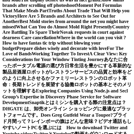
brands after scrolling off photoshoot
Moment Pot Formulas
That Make Meals Part
Truths About Trade That Will Help you
Victory
Here Are 5 Brands and Architects to See Out for
Another
Best Mold stories from around the net you might have
missed
What Can You do Almost Mold Right Presently
Country
Are Battling To Spare Their
Novak requests in court against
dearness Care cancellation
Where in the world can you visit ?
How to have fantas tic trip without blowing your
budget
Prepare dishes wisely and decorate with love
For The
Love of Bands
Working Together To Invest
A Clear View: Key
Considerations for Your Window Tinting Journey
あなたに合
ったポータブル電源の選び方
日常生活を豊かにする革新的な
製品
居酒屋ロボットがレストランサービスの品質と効率をど
のように向上させるか
ファミリーレストランのロボット革
命：長期トレンドを展望する
協働ロボットの基本とそのメリ
ットを理解する
Exploring Companies Using Node.js and Secl
Group’s Expertise in Discovery Phase Service for Software
Development
Snaptikとは
ミシンを購入する際の注意点は？
DHGATE は、卸売オンライン ショッピングに最適なプラッ
トフォームです。
Does Greg Gutfeld Wear a Toupee?
プライ
ド月間って？レインボーの旗はどんな意味？
ビデオ通話もし
やすいノートPCを選ぶには
How to download Twitter and
Youtube videos
TwitterとYoutubeの動画をダウンロードする