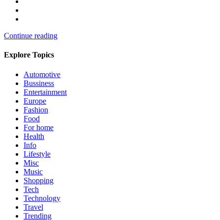
Continue reading
Explore Topics
Automotive
Bussiness
Entertainment
Europe
Fashion
Food
For home
Health
Info
Lifestyle
Misc
Music
Shopping
Tech
Technology
Travel
Trending