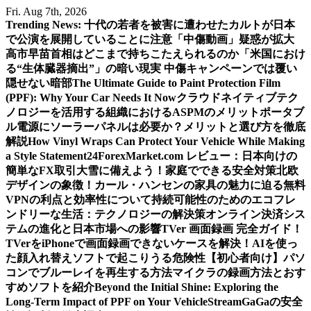
Skip
Fri. Aug 7th, 2026
to
Trending News:
十代の若者を被害に遭わせたカルトが日本
content
で公演を展開していることに注意
「中傷動画」疑惑が拡大
高市早苗首相はどこまで持ちこたえられるのか
「米国におけ
る“生体臓器摘出”」の暗い現実 中傷キャンペーンでは覆い
隠せない暗部
The Ultimate Guide to Paint Protection Film
(PPF): Why Your Car Needs It Now
クラウドネイティブテク
ノロジーを活用する組織におけるASPMのメリット
ポータブ
ル電源にソーラーパネルは必要か？メリットと選び方を徹底
解説
How Vinyl Wraps Can Protect Your Vehicle While Making
a Style Statement
24ForexMarket.com レビュー：日本向けの
簡単なFX取引
大雪に備えよう！家庭でできる安全対策
北欧
デザインの象徴！カール・ハンセンの家具の魅力に迫る
無料
VPNの利点と効率性について
持続可能性のためのエコフレ
ンドリーな生活：テクノロジーの解決策
オンライン決済シス
テムの進化と日本市場への影響
TVer 画面録画 完全ガイド！
TVerをiPhoneで画面録画できないケースを解決！
AIを使っ
た顔入れ替えソフトで起こりうる危険性
【初心者向け】パソ
コンでブルーレイを再生する方法
マイクラの録画方法とおす
すめソフトを紹介
Beyond the Initial Shine: Exploring the
Long-Term Impact of PPF on Your Vehicle
StreamGaGaの安全