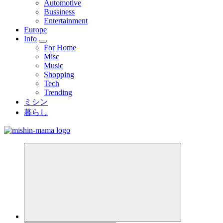
Automotive
Bussiness
Entertainment
Europe
Info
For Home
Misc
Music
Shopping
Tech
Trending
ミシン
暮らし