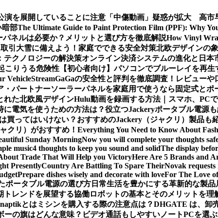
公演を展開していることに注意
「中傷動画」疑惑が拡大 高市
い暗部
The Ultimate Guide to Paint Protection Film (PPF): Why Y
ーパネルは必要か？メリットと選び方を徹底解説
How Vinyl Wrap
X取引
大雪に備えよう！家庭でできる安全対策
北欧デザインの
：テクノロジーの解決策
オンライン決済システムの進化と日本
起こりうる危険性
【初心者向け】パソコンでブルーレイを再生
ur Vehicle
StreamGaGaの安全性と評判を徹底調査！レビュ
ア・パートナー
ソーラーパネルを家庭用で使うなら固定式とポ
とれた北欧風デザイン
Hulu動画を録画する方法｜スマホ、PC
時に電気を使うための方法は？役立つJackeryポータブル電源
は買ってはいけない？おすすめのJackery（ジャクリ）製品も
（ジャクリ）がおすすめ！
Everything You Need to Know About Fash
eautiful Sunday Morning
Now you will complete your thoughts safe
mple music
4 thoughts to keep you sound and solid
The display befor
About Trade That Will Help you Victory
Here Are 5 Brands and Arc
ht Presently
Country Are Battling To Spare Their
Novak requests 
budget
Prepare dishes wisely and decorate with love
For The Love o
たポータブル電源の選び方
日常生活を豊かにする革新的な製品
期トレンドを展望する
協働ロボットの基本とそのメリットを理
Snaptikとは
ミシンを購入する際の注意点は？
DHGATE は、
ボーの旗はどんな意味？
ビデオ通話もしやすいノートPCを選