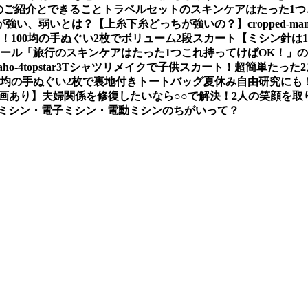
のご紹介とできること
トラベルセットのスキンケアはたった1つ
が強い、弱いとは？【上糸下糸どっちが強いの？】
cropped-mam
い！
100均の手ぬぐい2枚でボリューム2段スカート
【ミシン針は
ソール
「旅行のスキンケアはたった1つこれ持ってけばOK！」
aho-4
topstar3
Tシャツリメイクで子供スカート！超簡単たった
00均の手ぬぐい2枚で裏地付きトートバッグ夏休み自由研究にも
画あり】
夫婦関係を修復したいなら○○で解決！2人の笑顔を取
ミシン・電子ミシン・電動ミシンのちがいって？