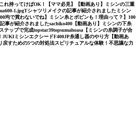
これ持ってけばOK！【ママ必見】
【動画あり】ミシンの三重
a600-1.jpg
Tシャツリメイクの記事が紹介されました
ミシン
100均で買わないでね】ミシン糸とボビンも！理由って？】
100
の記事が紹介されました
sachiko400
【動画あり】ミシンの下糸
2ステップで完成
topstar
39
topsumahoasa
【ミシンの糸調子が合
！
JUKIミシンエクシードF400JP糸通し器のやり方【動画あ
り戻すための5つの対処法
スピリチュアルな体験！不思議な力