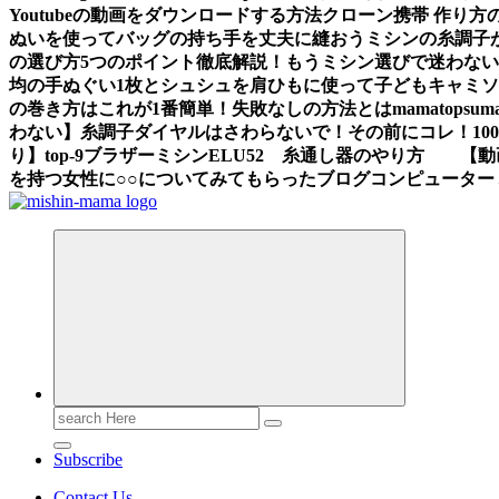
Youtubeの動画をダウンロードする方法
クローン携帯 作り方
ぬいを使ってバッグの持ち手を丈夫に縫おう
ミシンの糸調子
の選び方5つのポイント徹底解説！もうミシン選びで迷わな
均の手ぬぐい1枚とシュシュを肩ひもに使って子どもキャミ
の巻き方はこれが1番簡単！失敗なしの方法とは
mama
topsum
わない】糸調子ダイヤルはさわらないで！その前にコレ！
1
り】
top-9
ブラザーミシンELU52 糸通し器のやり方 【動
を持つ女性に○○についてみてもらったブログ
コンピューター
Search
for:
Subscribe
Contact Us