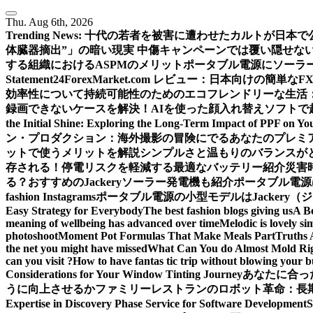
Thu. Aug 6th, 2026
Trending News:
十代の若者を被害に遭わせたカルトが日本で
体臓器摘出”」の暗い現実 中傷キャンペーンでは覆い隠せな
する組織におけるASPMのメリット
ポータブル電源にソーラ
Statement
24ForexMarket.com レビュー：日本向けの簡単なF
効率性について
持続可能性のためのエコフレンドリーな生活
録画できないケースを解決！
AIを使った顔入れ替えソフトで
the Initial Shine: Exploring the Long-Term Impact of PPF on Yo
ン・プロダクション：海外撮影の冒険にでるあなたのプレミ
ットで使うメリットを解説
シンプルさと温もりのバランスが
存される！
停電リスクを軽減する最適なバッテリー紹介
災害
る？おすすめのJackeryソーラー発電機も紹介
ポータブル電源
fashion Instagrams
ポータブル電源の小型モデルはJackery
Easy Strategy for Everybody
The best fashion blogs giving us
A B
meaning of wellbeing has advanced over time
Melodic is lovely si
photoshoot
Moment Pot Formulas That Make Meals Part
Truths 
the net you might have missed
What Can You do Almost Mold Rig
can you visit ?
How to have fantas tic trip without blowing your 
Considerations for Your Window Tinting Journey
あなたに合っ
うに向上させるか
ファミリーレストランのロボット革命：長
Expertise in Discovery Phase Service for Software Development