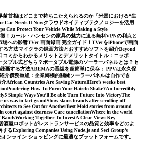
早苗首相はどこまで持ちこたえられるのか
「米国における“生
our Car Needs It Now
クラウドネイティブテクノロジーを活用
s Can Protect Your Vehicle While Making a Style
象徴！カール・ハンセンの家具の魅力に迫る
無料VPNの利点と
市場への影響
TVer 画面録画 完全ガイド！TVerをiPhoneで画面
する方法
マイクラの録画方法とおすすめソフトを紹介
Beyond
ーや口コミからわかるメリットとデメリット
タイトル：ニッポ
ータブル式どちら？
ポータブル電源のソーラーパネルとは？セ
で録画する方法
ABEMAの番組を超簡単に保存： PPVは永久保
も紹介
債務重組：企業轉機的關鍵
ソーラーパネルは自作でき
紹介
African Countries Are Saving Natural
Here’s weeks best
ion
Pondering How To Form Your Hairdo Shake?
An Incredibly
ly
5 Simple Ways You’ll Be able Turn Future Into Victory
The
e us was in fact grand
Show slams brands after scrolling off
hitects to See Out for Another
Best Mold stories from around
in court against dearness Care cancellation
Where in the world
f Bands
Working Together To Invest
A Clear View: Key
居酒屋ロボットがレストランサービスの品質と効率をどのよ
解する
Exploring Companies Using Node.js and Secl Group’s
卸売オンライン ショッピングに最適なプラットフォームです。