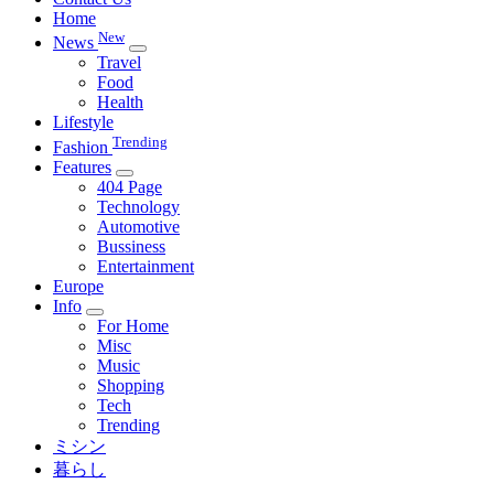
Home
New
News
Travel
Food
Health
Lifestyle
Trending
Fashion
Features
404 Page
Technology
Automotive
Bussiness
Entertainment
Europe
Info
For Home
Misc
Music
Shopping
Tech
Trending
ミシン
暮らし