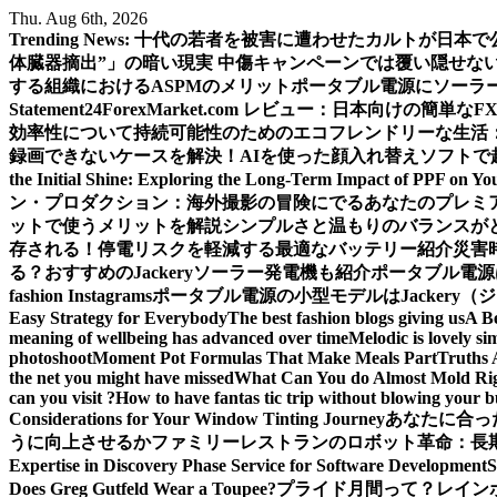
Skip
Thu. Aug 6th, 2026
to
Trending News:
十代の若者を被害に遭わせたカルトが日本で
content
体臓器摘出”」の暗い現実 中傷キャンペーンでは覆い隠せな
する組織におけるASPMのメリット
ポータブル電源にソーラ
Statement
24ForexMarket.com レビュー：日本向けの簡単なF
効率性について
持続可能性のためのエコフレンドリーな生活
録画できないケースを解決！
AIを使った顔入れ替えソフトで
the Initial Shine: Exploring the Long-Term Impact of PPF on Yo
ン・プロダクション：海外撮影の冒険にでるあなたのプレミ
ットで使うメリットを解説
シンプルさと温もりのバランスが
存される！
停電リスクを軽減する最適なバッテリー紹介
災害
る？おすすめのJackeryソーラー発電機も紹介
ポータブル電源
fashion Instagrams
ポータブル電源の小型モデルはJackery
Easy Strategy for Everybody
The best fashion blogs giving us
A B
meaning of wellbeing has advanced over time
Melodic is lovely si
photoshoot
Moment Pot Formulas That Make Meals Part
Truths 
the net you might have missed
What Can You do Almost Mold Rig
can you visit ?
How to have fantas tic trip without blowing your 
Considerations for Your Window Tinting Journey
あなたに合っ
うに向上させるか
ファミリーレストランのロボット革命：長
Expertise in Discovery Phase Service for Software Development
Does Greg Gutfeld Wear a Toupee?
プライド月間って？レイン