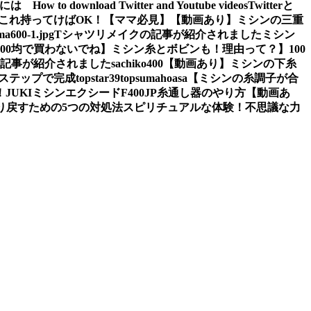
ぶには
How to download Twitter and Youtube videos
Twitterと
これ持ってけばOK！【ママ必見】
【動画あり】ミシンの三重
a600-1.jpg
Tシャツリメイクの記事が紹介されました
ミシン
100均で買わないでね】ミシン糸とボビンも！理由って？】
100
の記事が紹介されました
sachiko400
【動画あり】ミシンの下糸
2ステップで完成
topstar
39
topsumahoasa
【ミシンの糸調子が合
！
JUKIミシンエクシードF400JP糸通し器のやり方【動画あ
り戻すための5つの対処法
スピリチュアルな体験！不思議な力