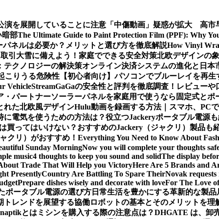
公演を展開していることに注意
「中傷動画」疑惑が拡大 高市
い暗部
The Ultimate Guide to Paint Protection Film (PPF): Why Y
ーパネルは必要か？メリットと選び方を徹底解説
How Vinyl Wrap
X取引
大雪に備えよう！家庭でできる安全対策
北欧デザインの
：テクノロジーの解決策
オンライン決済システムの進化と日本
起こりうる危険性
【初心者向け】パソコンでブルーレイを再生
ur Vehicle
StreamGaGaの安全性と評判を徹底調査！レビュ
ア・パートナー
ソーラーパネルを家庭用で使うなら固定式とポ
とれた北欧風デザイン
Hulu動画を録画する方法｜スマホ、PC
時に電気を使うための方法は？役立つJackeryポータブル電源
は買ってはいけない？おすすめのJackery（ジャクリ）製品も
（ジャクリ）がおすすめ！
Everything You Need to Know About Fash
eautiful Sunday Morning
Now you will complete your thoughts safe
mple music
4 thoughts to keep you sound and solid
The display befor
About Trade That Will Help you Victory
Here Are 5 Brands and Arc
ht Presently
Country Are Battling To Spare Their
Novak requests 
budget
Prepare dishes wisely and decorate with love
For The Love o
たポータブル電源の選び方
日常生活を豊かにする革新的な製品
期トレンドを展望する
協働ロボットの基本とそのメリットを理
Snaptikとは
ミシンを購入する際の注意点は？
DHGATE は、