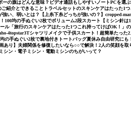
ボーの旗はどんな意味？
ビデオ通話もしやすいノートPCを選
のご紹介とできること
トラベルセットのスキンケアはたった1つ
が強い、弱いとは？【上糸下糸どっちが強いの？】
cropped-mam
い！
100均の手ぬぐい2枚でボリューム2段スカート
【ミシン針は
ソール
「旅行のスキンケアはたった1つこれ持ってけばOK！」
aho-4
topstar3
Tシャツリメイクで子供スカート！超簡単たった
00均の手ぬぐい2枚で裏地付きトートバッグ夏休み自由研究にも
画あり】
夫婦関係を修復したいなら○○で解決！2人の笑顔を取
ミシン・電子ミシン・電動ミシンのちがいって？