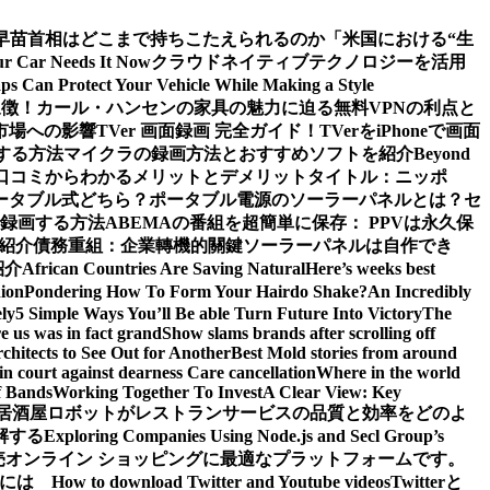
早苗首相はどこまで持ちこたえられるのか
「米国における“生
our Car Needs It Now
クラウドネイティブテクノロジーを活用
s Can Protect Your Vehicle While Making a Style
象徴！カール・ハンセンの家具の魅力に迫る
無料VPNの利点と
市場への影響
TVer 画面録画 完全ガイド！TVerをiPhoneで画面
する方法
マイクラの録画方法とおすすめソフトを紹介
Beyond
ーや口コミからわかるメリットとデメリット
タイトル：ニッポ
ータブル式どちら？
ポータブル電源のソーラーパネルとは？セ
で録画する方法
ABEMAの番組を超簡単に保存： PPVは永久保
も紹介
債務重組：企業轉機的關鍵
ソーラーパネルは自作でき
紹介
African Countries Are Saving Natural
Here’s weeks best
ion
Pondering How To Form Your Hairdo Shake?
An Incredibly
ly
5 Simple Ways You’ll Be able Turn Future Into Victory
The
e us was in fact grand
Show slams brands after scrolling off
hitects to See Out for Another
Best Mold stories from around
in court against dearness Care cancellation
Where in the world
f Bands
Working Together To Invest
A Clear View: Key
居酒屋ロボットがレストランサービスの品質と効率をどのよ
解する
Exploring Companies Using Node.js and Secl Group’s
卸売オンライン ショッピングに最適なプラットフォームです。
ぶには
How to download Twitter and Youtube videos
Twitterと