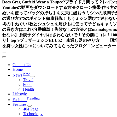
Does Greg Gutfeld Wear a Toupee?
プライド月間って？レイン
Youtubeの動画をダウンロードする方法
クローン携帯 作り方
ぬいを使ってバッグの持ち手を丈夫に縫おう
ミシンの糸調子
の選び方5つのポイント徹底解説！もうミシン選びで迷わな
均の手ぬぐい1枚とシュシュを肩ひもに使って子どもキャミ
の巻き方はこれが1番簡単！失敗なしの方法とは
mama
topsum
わない】糸調子ダイヤルはさわらないで！その前にコレ！
1
り】
top-9
ブラザーミシンELU52 糸通し器のやり方 【動
を持つ女性に○○についてみてもらったブログ
コンピューター
Contact Us
Home
New
News
Travel
Food
Health
Lifestyle
Trending
Fashion
Features
404 Page
Technology