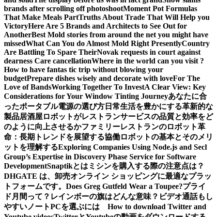
brands after scrolling off photoshoot
Moment Pot Formulas
That Make Meals Part
Truths About Trade That Will Help you
Victory
Here Are 5 Brands and Architects to See Out for
Another
Best Mold stories from around the net you might have
missed
What Can You do Almost Mold Right Presently
Country
Are Battling To Spare Their
Novak requests in court against
dearness Care cancellation
Where in the world can you visit ?
How to have fantas tic trip without blowing your
budget
Prepare dishes wisely and decorate with love
For The
Love of Bands
Working Together To Invest
A Clear View: Key
Considerations for Your Window Tinting Journey
あなたに合
ったポータブル電源の選び方
日常生活を豊かにする革新的な
製品
居酒屋ロボットがレストランサービスの品質と効率をど
のように向上させるか
ファミリーレストランのロボット革
命：長期トレンドを展望する
協働ロボットの基本とそのメリ
ットを理解する
Exploring Companies Using Node.js and Secl
Group’s Expertise in Discovery Phase Service for Software
Development
Snaptikとは
ミシンを購入する際の注意点は？
DHGATE は、卸売オンライン ショッピングに最適なプラッ
トフォームです。
Does Greg Gutfeld Wear a Toupee?
プライ
ド月間って？レインボーの旗はどんな意味？
ビデオ通話もし
やすいノートPCを選ぶには
How to download Twitter and
Youtube videos
TwitterとYoutubeの動画をダウンロードする