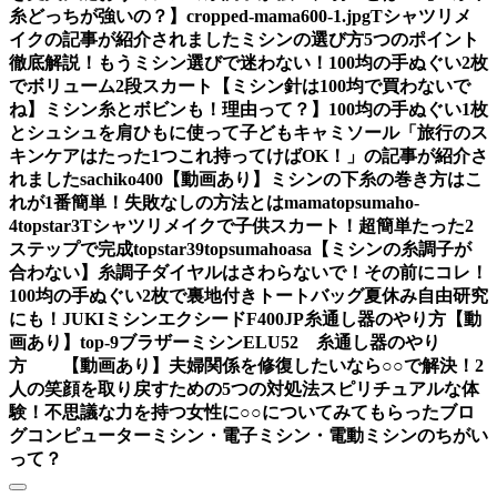
糸どっちが強いの？】
cropped-mama600-1.jpg
Tシャツリメ
イクの記事が紹介されました
ミシンの選び方5つのポイント
徹底解説！もうミシン選びで迷わない！
100均の手ぬぐい2枚
でボリューム2段スカート
【ミシン針は100均で買わないで
ね】ミシン糸とボビンも！理由って？】
100均の手ぬぐい1枚
とシュシュを肩ひもに使って子どもキャミソール
「旅行のス
キンケアはたった1つこれ持ってけばOK！」の記事が紹介さ
れました
sachiko400
【動画あり】ミシンの下糸の巻き方はこ
れが1番簡単！失敗なしの方法とは
mama
topsumaho-
4
topstar3
Tシャツリメイクで子供スカート！超簡単たった2
ステップで完成
topstar
39
topsumahoasa
【ミシンの糸調子が
合わない】糸調子ダイヤルはさわらないで！その前にコレ！
100均の手ぬぐい2枚で裏地付きトートバッグ夏休み自由研究
にも！
JUKIミシンエクシードF400JP糸通し器のやり方【動
画あり】
top-9
ブラザーミシンELU52 糸通し器のやり
方 【動画あり】
夫婦関係を修復したいなら○○で解決！2
人の笑顔を取り戻すための5つの対処法
スピリチュアルな体
験！不思議な力を持つ女性に○○についてみてもらったブロ
グ
コンピューターミシン・電子ミシン・電動ミシンのちがい
って？