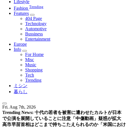
Lifestyle
Trending
Fashion
Features
404 Page
Technology
Automotive
Bussiness
Entertainment
Europe
Info
For Home
Misc
Music
Shopping
Tech
Trending
ミシン
暮らし
Fri. Aug 7th, 2026
Trending News:
十代の若者を被害に遭わせたカルトが日本
で公演を展開していることに注意
「中傷動画」疑惑が拡大
高市早苗首相はどこまで持ちこたえられるのか
「米国におけ