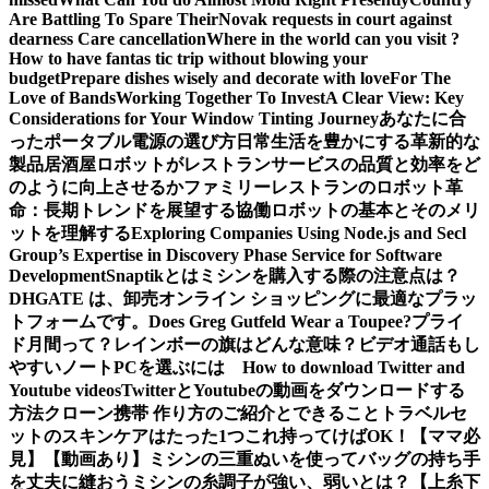
Are Battling To Spare Their
Novak requests in court against
dearness Care cancellation
Where in the world can you visit ?
How to have fantas tic trip without blowing your
budget
Prepare dishes wisely and decorate with love
For The
Love of Bands
Working Together To Invest
A Clear View: Key
Considerations for Your Window Tinting Journey
あなたに合
ったポータブル電源の選び方
日常生活を豊かにする革新的な
製品
居酒屋ロボットがレストランサービスの品質と効率をど
のように向上させるか
ファミリーレストランのロボット革
命：長期トレンドを展望する
協働ロボットの基本とそのメリ
ットを理解する
Exploring Companies Using Node.js and Secl
Group’s Expertise in Discovery Phase Service for Software
Development
Snaptikとは
ミシンを購入する際の注意点は？
DHGATE は、卸売オンライン ショッピングに最適なプラッ
トフォームです。
Does Greg Gutfeld Wear a Toupee?
プライ
ド月間って？レインボーの旗はどんな意味？
ビデオ通話もし
やすいノートPCを選ぶには
How to download Twitter and
Youtube videos
TwitterとYoutubeの動画をダウンロードする
方法
クローン携帯 作り方のご紹介とできること
トラベルセ
ットのスキンケアはたった1つこれ持ってけばOK！【ママ必
見】
【動画あり】ミシンの三重ぬいを使ってバッグの持ち手
を丈夫に縫おう
ミシンの糸調子が強い、弱いとは？【上糸下