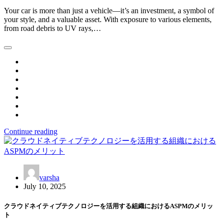
Your car is more than just a vehicle—it’s an investment, a symbol of
your style, and a valuable asset. With exposure to various elements,
from road debris to UV rays,…
Continue reading
varsha
July 10, 2025
クラウドネイティブテクノロジーを活用する組織におけるASPMのメリッ
ト