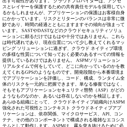
出す可能性があります。 クラウドプロバイダーは、アクセ
スとレイヤーを保護するための共有責任モデルを採用してい
るかもしれませんが、アプリケーションの保護はお客様自身
にかかっています。リスクとリターンのバランスは非常に微
妙であり、時間の経過とともにますますその傾向が強まって
います。 SASTやDASTなどのクラウドセキュリティソリュ
ーションに頼るだけではもはや十分ではありません。これら
は時代遅れであり、現在位置について少し教えてくれるマッ
ピング ソリューションに過ぎず、クラウド ネイティブ環境
の多様な性質について知っておく必要のあるすべての情報を
提供しているわけではありません。 ASPMソリューション
リアルタイムで何をしていて、どこに向かっているのかを教
えてくれるGPSのようなものです。開発段階から本番環境ま
でアプリケーションを評価し、コード、構成、ランタイム全
体のリスクを一元的に把握できます。単なる修復ではなく、
そもそもアプリケーションセキュリティ態勢（ASP）がどの
ようなものなのか、あるいは存在しないのかを検証します。
あらゆる組織にとって、 クラウドネイティブ組織向けASPM
強化された可視性とコンテキスト クラウドネイティブアプ
リケーションは、依存関係、マイクロサービス、API、コン
テナ、その他のコンポーネントで構成される複雑なエコシス
テムとして動作します。ASPMは、霧を突き抜けるために必