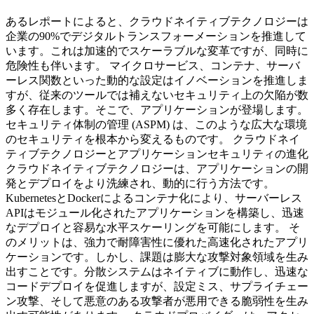
あるレポートによると、クラウドネイティブテクノロジーは
企業の90%でデジタルトランスフォーメーションを推進して
います。これは加速的でスケーラブルな変革ですが、同時に
危険性も伴います。 マイクロサービス、コンテナ、サーバ
ーレス関数といった動的な設定はイノベーションを推進しま
すが、従来のツールでは補えないセキュリティ上の欠陥が数
多く存在します。そこで、アプリケーションが登場します。
セキュリティ体制の管理 (ASPM) は、このような広大な環境
のセキュリティを根本から変えるものです。 クラウドネイ
ティブテクノロジーとアプリケーションセキュリティの進化
クラウドネイティブテクノロジーは、アプリケーションの開
発とデプロイをより洗練され、動的に行う方法です。
KubernetesとDockerによるコンテナ化により、サーバーレス
APIはモジュール化されたアプリケーションを構築し、迅速
なデプロイと容易な水平スケーリングを可能にします。 そ
のメリットは、強力で耐障害性に優れた高速化されたアプリ
ケーションです。しかし、課題は膨大な攻撃対象領域を生み
出すことです。分散システムはネイティブに動作し、迅速な
コードデプロイを促進しますが、設定ミス、サプライチェー
ン攻撃、そして悪意のある攻撃者が悪用できる脆弱性を生み