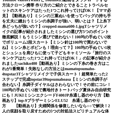
方法
クローン携帯 作り方のご紹介とできること
トラベルセ
ットのスキンケアはたった1つこれ持ってけばOK！【ママ必
見】
【動画あり】ミシンの三重ぬいを使ってバッグの持ち手
を丈夫に縫おう
ミシンの糸調子が強い、弱いとは？【上糸下
糸どっちが強いの？】
cropped-mama600-1.jpg
Tシャツリメ
イクの記事が紹介されました
ミシンの選び方5つのポイント
徹底解説！もうミシン選びで迷わない！
100均の手ぬぐい2枚
でボリューム2段スカート
【ミシン針は100均で買わないで
ね】ミシン糸とボビンも！理由って？】
100均の手ぬぐい1枚
とシュシュを肩ひもに使って子どもキャミソール
「旅行のス
キンケアはたった1つこれ持ってけばOK！」の記事が紹介さ
れました
sachiko400
【動画あり】ミシンの下糸の巻き方はこ
れが1番簡単！失敗なしの方法とは
mama
topsumaho-
4
topstar3
Tシャツリメイクで子供スカート！超簡単たった2
ステップで完成
topstar
39
topsumahoasa
【ミシンの糸調子が
合わない】糸調子ダイヤルはさわらないで！その前にコレ！
100均の手ぬぐい2枚で裏地付きトートバッグ夏休み自由研究
にも！
JUKIミシンエクシードF400JP糸通し器のやり方【動
画あり】
top-9
ブラザーミシンELU52 糸通し器のやり
方 【動画あり】
夫婦関係を修復したいなら○○で解決！2
人の笑顔を取り戻すための5つの対処法
スピリチュアルな体