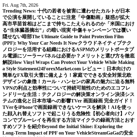
Skip
Fri. Aug 7th, 2026
to
Trending News:
十代の若者を被害に遭わせたカルトが日本
content
で公演を展開していることに注意
「中傷動画」疑惑が拡大
高市早苗首相はどこまで持ちこたえられるのか
「米国におけ
る“生体臓器摘出”」の暗い現実 中傷キャンペーンでは覆い
隠せない暗部
The Ultimate Guide to Paint Protection Film
(PPF): Why Your Car Needs It Now
クラウドネイティブテク
ノロジーを活用する組織におけるASPMのメリット
ポータブ
ル電源にソーラーパネルは必要か？メリットと選び方を徹底
解説
How Vinyl Wraps Can Protect Your Vehicle While Making
a Style Statement
24ForexMarket.com レビュー：日本向けの
簡単なFX取引
大雪に備えよう！家庭でできる安全対策
北欧
デザインの象徴！カール・ハンセンの家具の魅力に迫る
無料
VPNの利点と効率性について
持続可能性のためのエコフレ
ンドリーな生活：テクノロジーの解決策
オンライン決済シス
テムの進化と日本市場への影響
TVer 画面録画 完全ガイド！
TVerをiPhoneで画面録画できないケースを解決！
AIを使っ
た顔入れ替えソフトで起こりうる危険性
【初心者向け】パソ
コンでブルーレイを再生する方法
マイクラの録画方法とおす
すめソフトを紹介
Beyond the Initial Shine: Exploring the
Long-Term Impact of PPF on Your Vehicle
StreamGaGaの安全