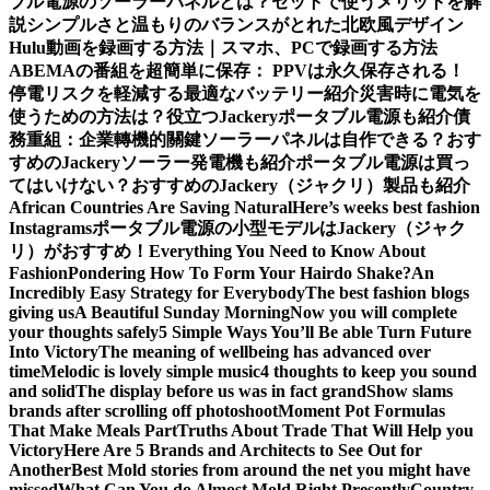
ブル電源のソーラーパネルとは？セットで使うメリットを解
説
シンプルさと温もりのバランスがとれた北欧風デザイン
Hulu動画を録画する方法｜スマホ、PCで録画する方法
ABEMAの番組を超簡単に保存： PPVは永久保存される！
停電リスクを軽減する最適なバッテリー紹介
災害時に電気を
使うための方法は？役立つJackeryポータブル電源も紹介
債
務重組：企業轉機的關鍵
ソーラーパネルは自作できる？おす
すめのJackeryソーラー発電機も紹介
ポータブル電源は買っ
てはいけない？おすすめのJackery（ジャクリ）製品も紹介
African Countries Are Saving Natural
Here’s weeks best fashion
Instagrams
ポータブル電源の小型モデルはJackery（ジャク
リ）がおすすめ！
Everything You Need to Know About
Fashion
Pondering How To Form Your Hairdo Shake?
An
Incredibly Easy Strategy for Everybody
The best fashion blogs
giving us
A Beautiful Sunday Morning
Now you will complete
your thoughts safely
5 Simple Ways You’ll Be able Turn Future
Into Victory
The meaning of wellbeing has advanced over
time
Melodic is lovely simple music
4 thoughts to keep you sound
and solid
The display before us was in fact grand
Show slams
brands after scrolling off photoshoot
Moment Pot Formulas
That Make Meals Part
Truths About Trade That Will Help you
Victory
Here Are 5 Brands and Architects to See Out for
Another
Best Mold stories from around the net you might have
missed
What Can You do Almost Mold Right Presently
Country