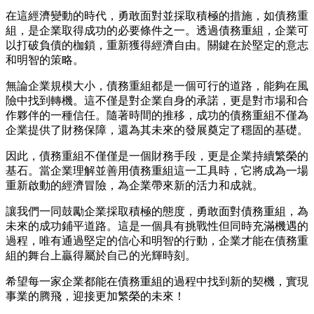
在這經濟變動的時代，勇敢面對並採取積極的措施，如債務重
組，是企業取得成功的必要條件之一。透過債務重組，企業可
以打破負債的枷鎖，重新獲得經濟自由。關鍵在於堅定的意志
和明智的策略。
無論企業規模大小，債務重組都是一個可行的道路，能夠在風
險中找到轉機。這不僅是對企業自身的承諾，更是對市場和合
作夥伴的一種信任。隨著時間的推移，成功的債務重組不僅為
企業提供了財務保障，還為其未來的發展奠定了穩固的基礎。
因此，債務重組不僅僅是一個財務手段，更是企業持續繁榮的
基石。當企業理解並善用債務重組這一工具時，它將成為一場
重新啟動的經濟冒險，為企業帶來新的活力和成就。
讓我們一同鼓勵企業採取積極的態度，勇敢面對債務重組，為
未來的成功鋪平道路。這是一個具有挑戰性但同時充滿機遇的
過程，唯有通過堅定的信心和明智的行動，企業才能在債務重
組的舞台上贏得屬於自己的光輝時刻。
希望每一家企業都能在債務重組的過程中找到新的契機，實現
事業的腾飛，迎接更加繁榮的未來！