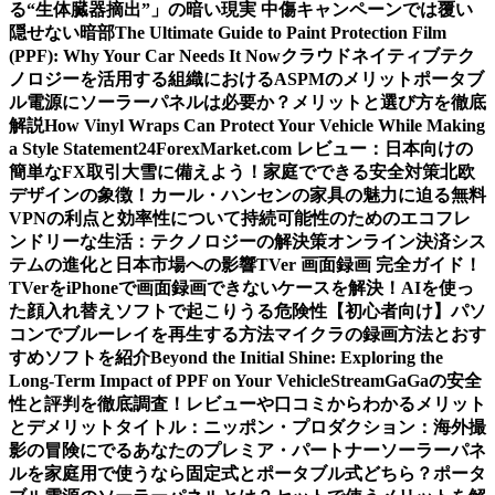
る“生体臓器摘出”」の暗い現実 中傷キャンペーンでは覆い
隠せない暗部
The Ultimate Guide to Paint Protection Film
(PPF): Why Your Car Needs It Now
クラウドネイティブテク
ノロジーを活用する組織におけるASPMのメリット
ポータブ
ル電源にソーラーパネルは必要か？メリットと選び方を徹底
解説
How Vinyl Wraps Can Protect Your Vehicle While Making
a Style Statement
24ForexMarket.com レビュー：日本向けの
簡単なFX取引
大雪に備えよう！家庭でできる安全対策
北欧
デザインの象徴！カール・ハンセンの家具の魅力に迫る
無料
VPNの利点と効率性について
持続可能性のためのエコフレ
ンドリーな生活：テクノロジーの解決策
オンライン決済シス
テムの進化と日本市場への影響
TVer 画面録画 完全ガイド！
TVerをiPhoneで画面録画できないケースを解決！
AIを使っ
た顔入れ替えソフトで起こりうる危険性
【初心者向け】パソ
コンでブルーレイを再生する方法
マイクラの録画方法とおす
すめソフトを紹介
Beyond the Initial Shine: Exploring the
Long-Term Impact of PPF on Your Vehicle
StreamGaGaの安全
性と評判を徹底調査！レビューや口コミからわかるメリット
とデメリット
タイトル：ニッポン・プロダクション：海外撮
影の冒険にでるあなたのプレミア・パートナー
ソーラーパネ
ルを家庭用で使うなら固定式とポータブル式どちら？
ポータ