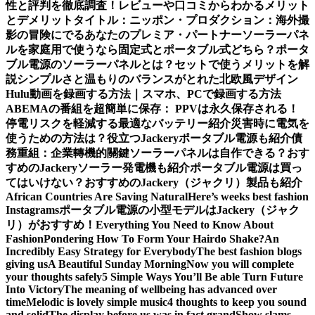
性と評判を徹底調査！レビューや口コミからわかるメリット
とデメリット
タイトル：ニッポン・プロダクション：海外撮
影の冒険にでるあなたのプレミア・パートナー
ソーラーパネ
ルを家庭用で使うなら固定式とポータブル式どちら？
ポータ
ブル電源のソーラーパネルとは？セットで使うメリットを解
説
シンプルさと温もりのバランスがとれた北欧風デザイン
Hulu動画を録画する方法｜スマホ、PCで録画する方法
ABEMAの番組を超簡単に保存： PPVは永久保存される！
停電リスクを軽減する最適なバッテリー紹介
災害時に電気を
使うための方法は？役立つJackeryポータブル電源も紹介
債
務重組：企業轉機的關鍵
ソーラーパネルは自作できる？おす
すめのJackeryソーラー発電機も紹介
ポータブル電源は買っ
てはいけない？おすすめのJackery（ジャクリ）製品も紹介
African Countries Are Saving Natural
Here’s weeks best fashion
Instagrams
ポータブル電源の小型モデルはJackery（ジャク
リ）がおすすめ！
Everything You Need to Know About
Fashion
Pondering How To Form Your Hairdo Shake?
An
Incredibly Easy Strategy for Everybody
The best fashion blogs
giving us
A Beautiful Sunday Morning
Now you will complete
your thoughts safely
5 Simple Ways You’ll Be able Turn Future
Into Victory
The meaning of wellbeing has advanced over
time
Melodic is lovely simple music
4 thoughts to keep you sound
and solid
The display before us was in fact grand
Show slams