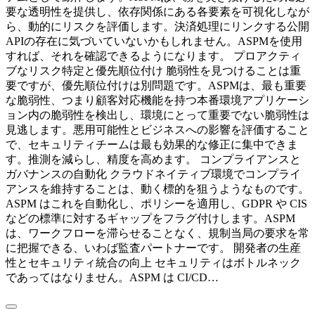
要な透明性を提供し、依存関係にある各要素を可視化しなが
ら、動的にリスクを評価します。決済処理にリンクする公開
APIの存在に気づいていないかもしれません。ASPMを使用
すれば、それを確認できるようになります。 プロアクティ
ブなリスク特定と優先順位付け 脆弱性を見つけることは重
要ですが、優先順位付けは別問題です。ASPMは、最も重要
な脆弱性、つまり顧客対応機能を持つ本番環境アプリケーシ
ョン内の脆弱性を検出し、環境にとって重要でない脆弱性は
見逃します。悪用可能性とビジネスへの影響を評価すること
で、セキュリティチームは最も効果的な修正に集中できま
す。推測を減らし、精度を高めます。 コンプライアンスと
ガバナンスの自動化 クラウドネイティブ環境でコンプライ
アンスを維持することは、動く標的を狙うようなものです。
ASPM はこれを自動化し、ポリシーを適用し、GDPR や CIS
などの標準に対するギャップをフラグ付けします。ASPM
は、ワークフローを滞らせることなく、規制当局の要求を常
に把握できる、いわば監査パートナーです。 開発者の生産
性とセキュリティ統合の向上 セキュリティはボトルネック
であってはなりません。ASPM は CI/CD…