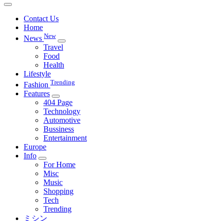
Contact Us
Home
New
News
Travel
Food
Health
Lifestyle
Trending
Fashion
Features
404 Page
Technology
Automotive
Bussiness
Entertainment
Europe
Info
For Home
Misc
Music
Shopping
Tech
Trending
ミシン