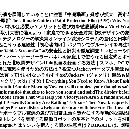
公演を展開していることに注意
「中傷動画」疑惑が拡大 高市
い暗部
The Ultimate Guide to Paint Protection Film (PPF): Why Y
ーパネルは必要か？メリットと選び方を徹底解説
How Vinyl Wrap
X取引
大雪に備えよう！家庭でできる安全対策
北欧デザインの
：テクノロジーの解決策
オンライン決済システムの進化と日本
起こりうる危険性
【初心者向け】パソコンでブルーレイを再生
ur Vehicle
StreamGaGaの安全性と評判を徹底調査！レビュ
ア・パートナー
ソーラーパネルを家庭用で使うなら固定式とポ
とれた北欧風デザイン
Hulu動画を録画する方法｜スマホ、PC
時に電気を使うための方法は？役立つJackeryポータブル電源
は買ってはいけない？おすすめのJackery（ジャクリ）製品も
（ジャクリ）がおすすめ！
Everything You Need to Know About Fash
eautiful Sunday Morning
Now you will complete your thoughts safe
mple music
4 thoughts to keep you sound and solid
The display befor
About Trade That Will Help you Victory
Here Are 5 Brands and Arc
ht Presently
Country Are Battling To Spare Their
Novak requests 
budget
Prepare dishes wisely and decorate with love
For The Love o
たポータブル電源の選び方
日常生活を豊かにする革新的な製品
期トレンドを展望する
協働ロボットの基本とそのメリットを理
Snaptikとは
ミシンを購入する際の注意点は？
DHGATE は、