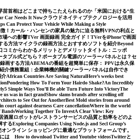
早苗首相はどこまで持ちこたえられるのか
「米国における“生
our Car Needs It Now
クラウドネイティブテクノロジーを活用
s Can Protect Your Vehicle While Making a Style
象徴！カール・ハンセンの家具の魅力に迫る
無料VPNの利点と
市場への影響
TVer 画面録画 完全ガイド！TVerをiPhoneで画面
する方法
マイクラの録画方法とおすすめソフトを紹介
Beyond
ーや口コミからわかるメリットとデメリット
タイトル：ニッポ
ータブル式どちら？
ポータブル電源のソーラーパネルとは？セ
で録画する方法
ABEMAの番組を超簡単に保存： PPVは永久保
も紹介
債務重組：企業轉機的關鍵
ソーラーパネルは自作でき
紹介
African Countries Are Saving Natural
Here’s weeks best
ion
Pondering How To Form Your Hairdo Shake?
An Incredibly
ly
5 Simple Ways You’ll Be able Turn Future Into Victory
The
e us was in fact grand
Show slams brands after scrolling off
hitects to See Out for Another
Best Mold stories from around
in court against dearness Care cancellation
Where in the world
f Bands
Working Together To Invest
A Clear View: Key
居酒屋ロボットがレストランサービスの品質と効率をどのよ
解する
Exploring Companies Using Node.js and Secl Group’s
卸売オンライン ショッピングに最適なプラットフォームです。
ぶには
How to download Twitter and Youtube videos
Twitterと