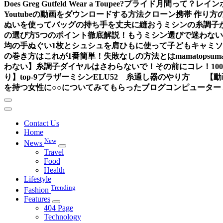
Does Greg Gutfeld Wear a Toupee?
プライド月間って？レイン
Youtubeの動画をダウンロードする方法
クローン携帯 作り方
ぬいを使ってバッグの持ち手を丈夫に縫おう
ミシンの糸調子
の選び方5つのポイント徹底解説！もうミシン選びで迷わな
均の手ぬぐい1枚とシュシュを肩ひもに使って子どもキャミ
の巻き方はこれが1番簡単！失敗なしの方法とは
mama
topsum
わない】糸調子ダイヤルはさわらないで！その前にコレ！
1
り】
top-9
ブラザーミシンELU52 糸通し器のやり方 【動
を持つ女性に○○についてみてもらったブログ
コンピューター
Contact Us
Home
New
News
Travel
Food
Health
Lifestyle
Trending
Fashion
Features
404 Page
Technology