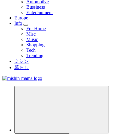
Automotive
Bussiness
Entertainment
Europe
Info
For Home
Misc
Music
Shopping
Tech
Trending
ミシン
暮らし