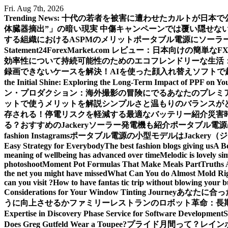
Skip
Fri. Aug 7th, 2026
to
Trending News:
十代の若者を被害に遭わせたカルトが日本で
content
体臓器摘出”」の暗い現実 中傷キャンペーンでは覆い隠せな
する組織におけるASPMのメリット
ポータブル電源にソーラ
Statement
24ForexMarket.com レビュー：日本向けの簡単なF
効率性について
持続可能性のためのエコフレンドリーな生活
録画できないケースを解決！
AIを使った顔入れ替えソフトで
the Initial Shine: Exploring the Long-Term Impact of PPF on Yo
ン・プロダクション：海外撮影の冒険にでるあなたのプレミ
ットで使うメリットを解説
シンプルさと温もりのバランスが
存される！
停電リスクを軽減する最適なバッテリー紹介
災害
る？おすすめのJackeryソーラー発電機も紹介
ポータブル電源
fashion Instagrams
ポータブル電源の小型モデルはJackery
Easy Strategy for Everybody
The best fashion blogs giving us
A B
meaning of wellbeing has advanced over time
Melodic is lovely si
photoshoot
Moment Pot Formulas That Make Meals Part
Truths 
the net you might have missed
What Can You do Almost Mold Rig
can you visit ?
How to have fantas tic trip without blowing your 
Considerations for Your Window Tinting Journey
あなたに合っ
うに向上させるか
ファミリーレストランのロボット革命：長
Expertise in Discovery Phase Service for Software Development
Does Greg Gutfeld Wear a Toupee?
プライド月間って？レイン