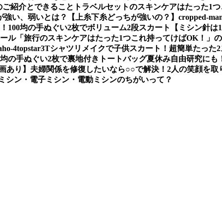
のご紹介とできること
トラベルセットのスキンケアはたった1つ
が強い、弱いとは？【上糸下糸どっちが強いの？】
cropped-mam
い！
100均の手ぬぐい2枚でボリューム2段スカート
【ミシン針は
ソール
「旅行のスキンケアはたった1つこれ持ってけばOK！」
aho-4
topstar3
Tシャツリメイクで子供スカート！超簡単たった
00均の手ぬぐい2枚で裏地付きトートバッグ夏休み自由研究にも
画あり】
夫婦関係を修復したいなら○○で解決！2人の笑顔を取
ミシン・電子ミシン・電動ミシンのちがいって？