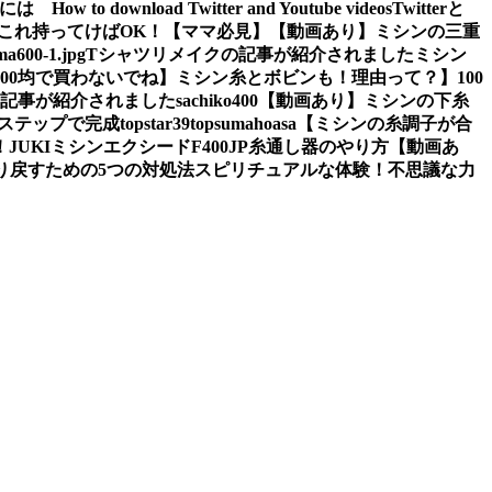
ぶには
How to download Twitter and Youtube videos
Twitterと
これ持ってけばOK！【ママ必見】
【動画あり】ミシンの三重
a600-1.jpg
Tシャツリメイクの記事が紹介されました
ミシン
100均で買わないでね】ミシン糸とボビンも！理由って？】
100
の記事が紹介されました
sachiko400
【動画あり】ミシンの下糸
2ステップで完成
topstar
39
topsumahoasa
【ミシンの糸調子が合
！
JUKIミシンエクシードF400JP糸通し器のやり方【動画あ
り戻すための5つの対処法
スピリチュアルな体験！不思議な力