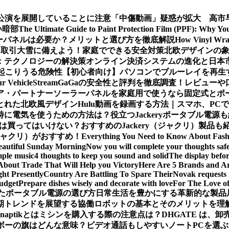
公演を展開していることに注意
「中傷動画」疑惑が拡大 高市
い暗部
The Ultimate Guide to Paint Protection Film (PPF): Why Y
ーパネルは必要か？メリットと選び方を徹底解説
How Vinyl Wrap
X取引
大雪に備えよう！家庭でできる安全対策
北欧デザインの
：テクノロジーの解決策
オンライン決済システムの進化と日本
起こりうる危険性
【初心者向け】パソコンでブルーレイを再生
ur Vehicle
StreamGaGaの安全性と評判を徹底調査！レビュ
ア・パートナー
ソーラーパネルを家庭用で使うなら固定式とポ
とれた北欧風デザイン
Hulu動画を録画する方法｜スマホ、PC
時に電気を使うための方法は？役立つJackeryポータブル電源
は買ってはいけない？おすすめのJackery（ジャクリ）製品も
（ジャクリ）がおすすめ！
Everything You Need to Know About Fash
eautiful Sunday Morning
Now you will complete your thoughts safe
mple music
4 thoughts to keep you sound and solid
The display befor
About Trade That Will Help you Victory
Here Are 5 Brands and Arc
ht Presently
Country Are Battling To Spare Their
Novak requests 
budget
Prepare dishes wisely and decorate with love
For The Love o
たポータブル電源の選び方
日常生活を豊かにする革新的な製品
期トレンドを展望する
協働ロボットの基本とそのメリットを理
Snaptikとは
ミシンを購入する際の注意点は？
DHGATE は、
ボーの旗はどんな意味？
ビデオ通話もしやすいノートPCを選