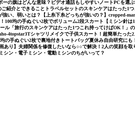
ボーの旗はどんな意味？
ビデオ通話もしやすいノートPCを選
のご紹介とできること
トラベルセットのスキンケアはたった1つ
が強い、弱いとは？【上糸下糸どっちが強いの？】
cropped-mam
い！
100均の手ぬぐい2枚でボリューム2段スカート
【ミシン針は
ソール
「旅行のスキンケアはたった1つこれ持ってけばOK！」
aho-4
topstar3
Tシャツリメイクで子供スカート！超簡単たった
00均の手ぬぐい2枚で裏地付きトートバッグ夏休み自由研究にも
画あり】
夫婦関係を修復したいなら○○で解決！2人の笑顔を取
ミシン・電子ミシン・電動ミシンのちがいって？