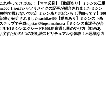
これ持ってけばOK！【ママ必見】
【動画あり】ミシンの三重
a600-1.jpg
Tシャツリメイクの記事が紹介されました
ミシン
100均で買わないでね】ミシン糸とボビンも！理由って？】
100
の記事が紹介されました
sachiko400
【動画あり】ミシンの下糸
2ステップで完成
topstar
39
topsumahoasa
【ミシンの糸調子が合
！
JUKIミシンエクシードF400JP糸通し器のやり方【動画あ
り戻すための5つの対処法
スピリチュアルな体験！不思議な力