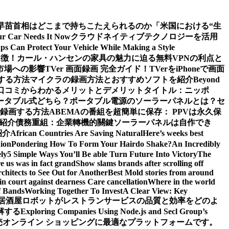
早苗首相はどこまで持ちこたえられるのか
「米国における“生
our Car Needs It Now
クラウドネイティブテクノロジーを活用
s Can Protect Your Vehicle While Making a Style
象徴！カール・ハンセンの家具の魅力に迫る
無料VPNの利点と
市場への影響
TVer 画面録画 完全ガイド！TVerをiPhoneで画面
する方法
マイクラの録画方法とおすすめソフトを紹介
Beyond
ーや口コミからわかるメリットとデメリット
タイトル：ニッポ
ータブル式どちら？
ポータブル電源のソーラーパネルとは？セ
で録画する方法
ABEMAの番組を超簡単に保存： PPVは永久保
も紹介
債務重組：企業轉機的關鍵
ソーラーパネルは自作でき
紹介
African Countries Are Saving Natural
Here’s weeks best
ion
Pondering How To Form Your Hairdo Shake?
An Incredibly
ly
5 Simple Ways You’ll Be able Turn Future Into Victory
The
e us was in fact grand
Show slams brands after scrolling off
hitects to See Out for Another
Best Mold stories from around
in court against dearness Care cancellation
Where in the world
f Bands
Working Together To Invest
A Clear View: Key
居酒屋ロボットがレストランサービスの品質と効率をどのよ
解する
Exploring Companies Using Node.js and Secl Group’s
卸売オンライン ショッピングに最適なプラットフォームです。