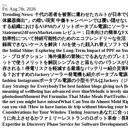
Fri. Aug 7th, 2026
Trending News:
十代の若者を被害に遭わせたカルトが日本で
体臓器摘出”」の暗い現実 中傷キャンペーンでは覆い隠せな
する組織におけるASPMのメリット
ポータブル電源にソーラ
Statement
24ForexMarket.com レビュー：日本向けの簡単なF
効率性について
持続可能性のためのエコフレンドリーな生活
録画できないケースを解決！
AIを使った顔入れ替えソフトで
the Initial Shine: Exploring the Long-Term Impact of PPF on Yo
ン・プロダクション：海外撮影の冒険にでるあなたのプレミ
ットで使うメリットを解説
シンプルさと温もりのバランスが
存される！
停電リスクを軽減する最適なバッテリー紹介
災害
る？おすすめのJackeryソーラー発電機も紹介
ポータブル電源
fashion Instagrams
ポータブル電源の小型モデルはJackery
Easy Strategy for Everybody
The best fashion blogs giving us
A B
meaning of wellbeing has advanced over time
Melodic is lovely si
photoshoot
Moment Pot Formulas That Make Meals Part
Truths 
the net you might have missed
What Can You do Almost Mold Rig
can you visit ?
How to have fantas tic trip without blowing your 
Considerations for Your Window Tinting Journey
あなたに合っ
うに向上させるか
ファミリーレストランのロボット革命：長
Expertise in Discovery Phase Service for Software Development