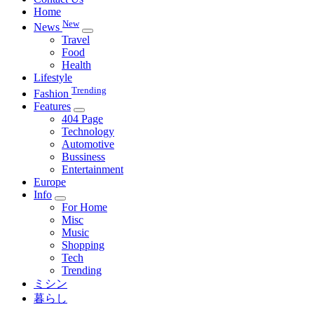
Home
New
News
Travel
Food
Health
Lifestyle
Trending
Fashion
Features
404 Page
Technology
Automotive
Bussiness
Entertainment
Europe
Info
For Home
Misc
Music
Shopping
Tech
Trending
ミシン
暮らし