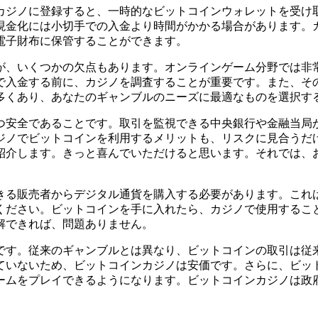
カジノに登録すると、一時的なビットコインウォレットを受け
現金化には小切手での入金より時間がかかる場合があります。
電子財布に保管することができます。
が、いくつかの欠点もあります。オンラインゲーム分野では非
で入金する前に、カジノを調査することが重要です。また、そ
多くあり、あなたのギャンブルのニーズに最適なものを選択す
つ安全であることです。取引を監視できる中央銀行や金融当局
ジノでビットコインを利用するメリットも、リスクに見合うだ
紹介します。きっと喜んでいただけると思います。それでは、
きる販売者からデジタル通貨を購入する必要があります。これ
ださい。ビットコインを手に入れたら、カジノで使用すること
解できれば、問題ありません。
です。従来のギャンブルとは異なり、ビットコインの取引は従
いないため、ビットコインカジノは安価です。さらに、ビット
ームをプレイできるようになります。ビットコインカジノは政