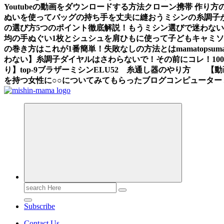
Youtubeの動画をダウンロードする方法
クローン携帯 作り方
ぬいを使ってバッグの持ち手を丈夫に縫おう
ミシンの糸調子
の選び方5つのポイント徹底解説！もうミシン選びで迷わな
均の手ぬぐい1枚とシュシュを肩ひもに使って子どもキャミ
の巻き方はこれが1番簡単！失敗なしの方法とは
mama
topsum
わない】糸調子ダイヤルはさわらないで！その前にコレ！
1
り】
top-9
ブラザーミシンELU52 糸通し器のやり方 【動
を持つ女性に○○についてみてもらったブログ
コンピューター
Search
for:
Subscribe
Contact Us