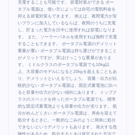
充電することも可能です。 節電対策ができる ポー
タブル電源は、使い方によっては自宅の電気料金を
抑える節電対策もできます。 例えば、夜間電力が安
いプランに加入しているならば、夜間のうちに充電
し、貯まった電力を日中に使用すれば節電になりま
す。 また、ソーラーパネルを使用すれば無料で充電
することもできます。 ポータブル電源のデメリット
重量が重い ポータブル電源は持ち運びができること
がメリットですが、実はけっこうな重量がありま
す。 ミドルクラスのポータブル電源でも10kg以
上、大容量のモデルになると20kgを超えることもあ
り、デメリットといえるでしょう。 容量・出力が比
較的少ない ポータブル電源は、固定式蓄電池に比べ
ると容量や出力が少ない傾向にあります。 トップク
ラスのスペックを持ったポータブル電源でも、標準
的な固定式蓄電池よりも容量や出力が劣ります。 処
分がめんどくさい ポータブル電源は、寿命を迎えて
処分するときに、一般的なごみのように簡単に処分
できないというデメリットもあります。 発火する危
険性があるため、処分するときは規定された方法で