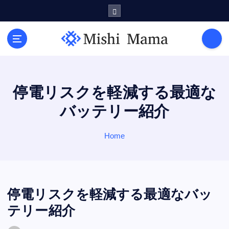
S
k
i
p
t
o
c
o
停電リスクを軽減する最適な
n
バッテリー紹介
t
e
n
Home
t
停電リスクを軽減する最適なバッ
テリー紹介