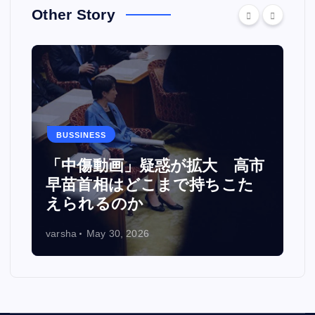
Other Story
BUSSINESS
カ
「中傷動画」疑惑が拡大 高市
い
早苗首相はどこまで持ちこた
えられるのか
varsha
May 30, 2026