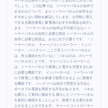
n
ーパネルは自作できないのか？と思われた方もいる
でしょう。 この記事では、ソーラーパネルが自作で
きるのかについて、またソーラーパネルの自作をお
すすめしない理由を解説しています。お手軽に導入
できる太陽光発電と蓄電池のおすすめ製品も紹介し
ます。 ソーラーパネルの自作は不可能ではない ソ
ーラーパネルの自作に必要な部品 ソーラーパネルの
自作に必要な部品は、おもに以下の通りです。 ・ソ
ーラーパネル ・チャージコントローラー ・インバ
ーター ・バッテリー ここで言うソーラーパネルと
は、何も接続されていない「パネルのみ」のソーラ
ーパネルのことです。 チャージコントローラーと
は、ソーラーパネルで発電した電力を充電するため
に必要な機器です。 インバーターは、ソーラーパネ
ルで発電した電力を家庭で使用できるように変換す
る機器です。 バッテリーは自分で用意する方法と、
ポータブル電源を用意する方法があります。 パネル
を購入して直列に接続する 購入したソーラーパネル
を直列に接続することにより、発電できる電力を向
上させることができます。 チャージコントローラー