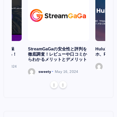
簡単に保
StreamGaGaの安全性と評判を
Hulu動
存される！
徹底調査！レビューや口コミか
ホ、PCで
らわかるメリットとデメリット
ry 7, 2024
sweet
sweety
May 16, 2024