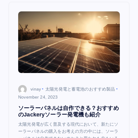
n
a
v
i
g
a
vinay
太陽光発電と蓄電池のおすすめ製品
t
November 24, 2023
i
ソーラーパネルは自作できる？おすすめ
のJackeryソーラー発電機も紹介
o
太陽光発電が広く普及する現代において、新たにソ
ーラーパネルの購入をお考えの方の中には、ソーラ